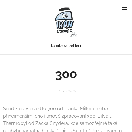
[komiksové
žehlení]
300
11.12.2020
Snad každý zná dílo 300 od Franka Millera, nebo
přinejmenším jeho filmové zpracování 300: Bitva u
Thermopyl od Zacka Snydera, kde samozřejmě také
nechybí památná hláška "This is Sparta!". Pokud vám to