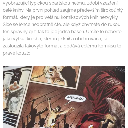
vyobrazující typickou spartskou helmu, zdobí vzezření
celé knihy. Na první pohled zaujme především širokoúhlý
formát, který je pro většinu komiksových knih nezvyklý.
Sice se lehce neobratně čte, ale když chytnete do rukou
ten správný grif, tak to jde jedna báseň. Určitě to neberte
jako výtku, kresba, kterou je kniha obdarována, si
zasloužila takovýto formát a dodává celému komiksu to
pravé kouzlo.