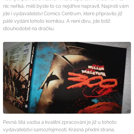
nic neříká, měli byste to co nejdříve napravit. Naproti vám
jde i vydavatelství Comics Centrum, které připravilo již
páté vydání tohoto komiksu. A není divu, jde totiž
dlouhodobě na dračku.
Pevná šitá vazba a kvalitní zpracování je již u tohoto
vydavatelství samozřejmostí. Krásná přední strana,