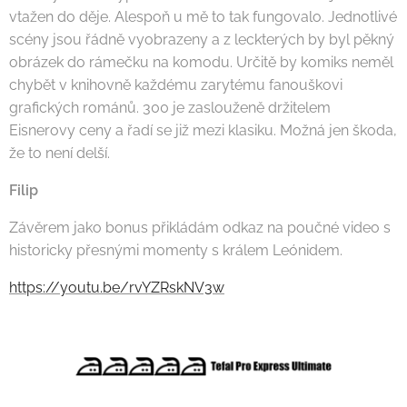
vtažen do děje. Alespoň u mě to tak fungovalo. Jednotlivé
scény jsou řádně vyobrazeny a z leckterých by byl pěkný
obrázek do rámečku na komodu. Určitě by komiks neměl
chybět v knihovně každému zarytému fanouškovi
grafických románů. 300 je zaslouženě držitelem
Eisnerovy ceny a řadí se již mezi klasiku. Možná jen škoda,
že to není delší.
Filip
Závěrem jako bonus přikládám odkaz na poučné video s
historicky přesnými momenty s králem Leónidem.
https://youtu.be/rvYZRskNV3w