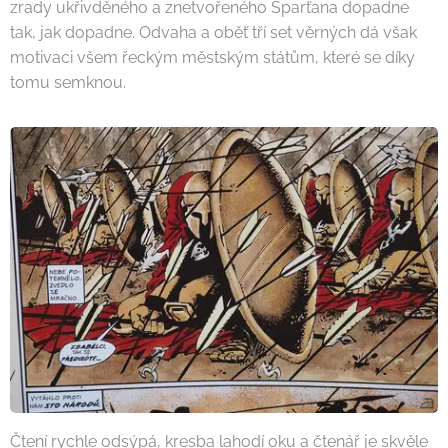
zrady ukřivděného a znetvořeného Sparťana dopadne
tak, jak dopadne. Odvaha a oběť tří set věrných dá však
motivaci všem řeckým městským státům, které se díky
tomu semknou.
Čtení rychle odsýpá, kresba lahodí oku a čtenář je skvěle