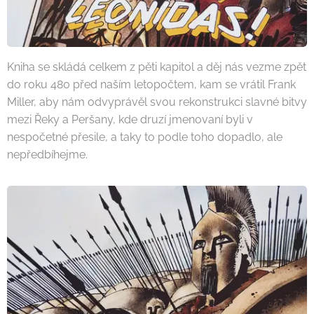
Kniha se skládá celkem z pěti kapitol a děj nás vezme zpět
do roku 480 před naším letopočtem, kam se vrátil Frank
Miller, aby nám odvyprávěl svou rekonstrukci slavné bitvy
mezi Řeky a Peršany, kde druzí jmenovaní byli v
nespočetné přesile, a taky to podle toho dopadlo, ale
nepředbíhejme.