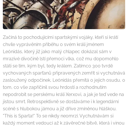
Začíná to pochodujícími spartskými vojáky, kteří si krátí
chvíle vyprávěním příběhu o svém králi jménem
Leónidás, který již jako malý chlapec dokázal sám v
mrazivé divočině lstí přemoci vlka, což mu dopomohlo
státi se tím, kým byl, tedy králem. Zatímco 300 tvrdě
vychovaných sparťanů připravených zemřít si vychutnává
zasloužený odpočinek, Leónidás přemítá o jejich osudu, o
tom, co vše zapříčinil svou hrdostí a rozhodnutím
nepodrobit se perskému králi Xerxovi, a jak je teď vede na
jistou smrt. Retrospektivně se dostáváme i k legendární
scéně s hlubokou jámou a již dříve zmíněnou hláškou.
"This is Sparta!" To se nikdy neomrzí. Vychutnávám si
každý moment vedoucí až k závěrečné bitvě, která i vinou