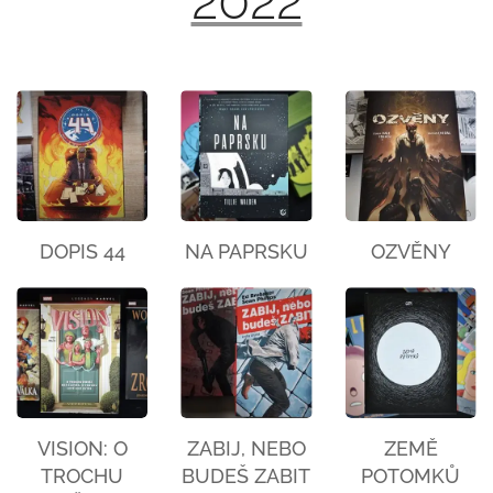
2022
DOPIS 44
NA PAPRSKU
OZVĚNY
VISION: O
ZABIJ, NEBO
ZEMĚ
TROCHU
BUDEŠ ZABIT
POTOMKŮ