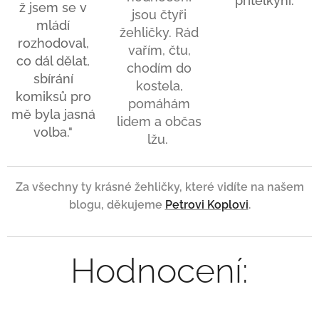
přítelkyni."
ž jsem se v
jsou čtyři
mládí
žehličky. Rád
rozhodoval,
vařím, čtu,
co dál dělat,
chodím do
sbírání
kostela,
komiksů pro
pomáhám
mě byla jasná
lidem a občas
volba."
lžu.
Za všechny ty krásné žehličky, které vidíte na našem
blogu, děkujeme
Petrovi Koplovi
.
Hodnocení: