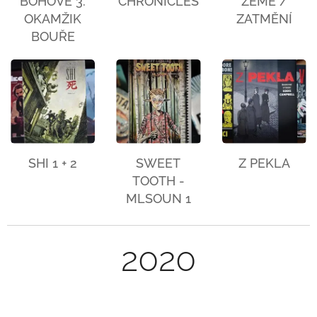
BOHOVÉ 3:
CHRONICLES
ZEMĚ /
OKAMŽIK
ZATMĚNÍ
BOUŘE
SHI 1 + 2
SWEET
Z PEKLA
TOOTH -
MLSOUN 1
2020