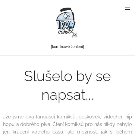
[komiksové
žehlení]
Slušelo by se
napsat...
...že jsme dva fanoušci komiksů, deskovek, videoher, hip
hopu a dobrého piva. Čtení komiksů pro nás nikdy nebylo
jen krácení volného času, ale možnost, jak si během