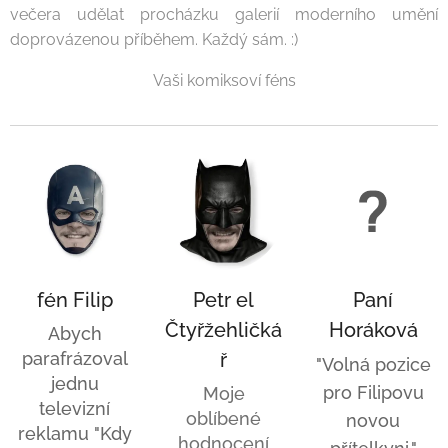
večera udělat procházku galerií moderního umění
doprovázenou příběhem. Každý sám. :)
Vaši komiksoví féns
fén Filip
Petr el
Paní
Čtyřžehličká
Horáková
Abych
parafrázoval
ř
"Volná pozice
jednu
pro Filipovu
Moje
televizní
oblíbené
novou
reklamu "Kdy
hodnocení