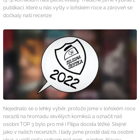
publikací, které u nás vyšly v loňském roce a zároveň se
dočkaly naší recenze.
Nejednalo se o lehký výběr, protože jsme v loňském roce
narazili na hromadu skvělých komiksů a označit náš
osobní TOP 3 bylo pro mě i Filipa docela těžké. Stejně
jako v našich recenzích, i tady jsme prostě dali na osobní
vkus a volili spíše srdcem než peni... pardon, hlavou.