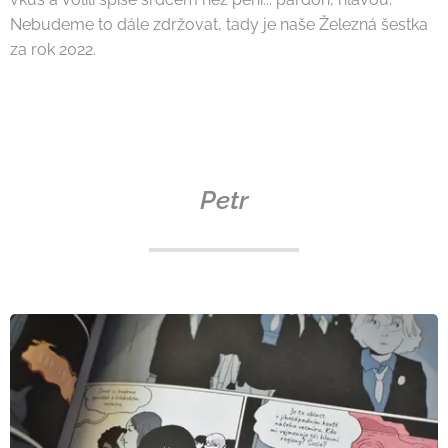
Nebudeme to dále zdržovat, tady je naše Železná šestka
za rok 2022.
Petr