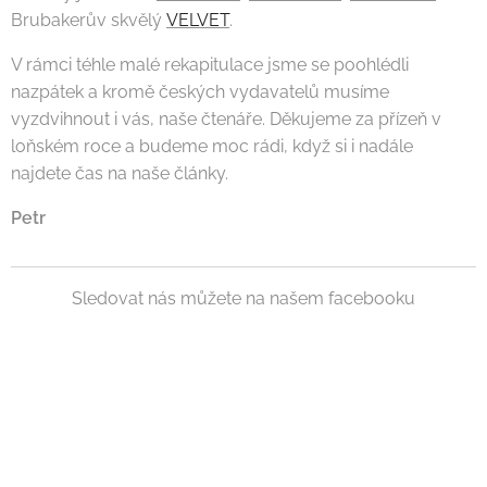
Brubakerův skvělý
VELVET
.
V rámci téhle malé rekapitulace jsme se poohlédli
nazpátek a kromě českých vydavatelů musíme
vyzdvihnout i vás, naše čtenáře. Děkujeme za přízeň v
loňském roce a budeme moc rádi, když si i nadále
najdete čas na naše články.
Petr
Sledovat nás můžete na našem facebooku