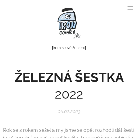
[komiksové
žehlení]
ŽELEZNÁ ŠESTKA
2022
06.02.2023
Rok se s rokem sešel a my jsme se opět rozhodli dát šesti
(3+3) komiksům naši pečeť kvality. Tradičně jsme vybírali z