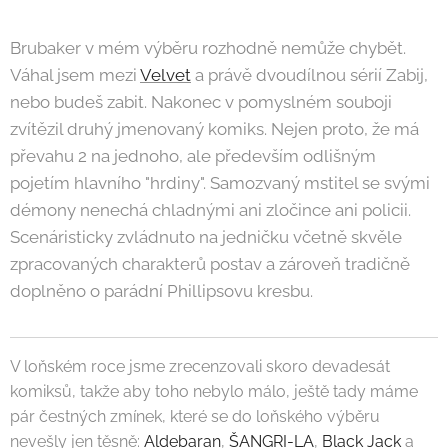
Brubaker v mém výběru rozhodně nemůže chybět.
Váhal jsem mezi
Velvet
a právě dvoudílnou sérií Zabij,
nebo budeš zabit. Nakonec v pomyslném souboji
zvítězil druhý jmenovaný komiks. Nejen proto, že má
převahu 2 na jednoho, ale především odlišným
pojetím hlavního "hrdiny". Samozvaný mstitel se svými
démony nenechá chladnými ani zločince ani policii.
Scenáristicky zvládnuto na jedničku včetně skvěle
zpracovaných charakterů postav a zároveň tradičně
doplněno o parádní Phillipsovu kresbu.
V loňském roce jsme zrecenzovali skoro devadesát
komiksů, takže aby toho nebylo málo, ještě tady máme
pár čestných zmínek, které se do loňského výběru
nevešly jen těsně:
Aldebaran
,
ŠANGRI-LA
,
Black Jack
a