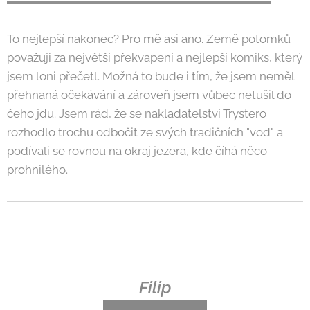
To nejlepší nakonec? Pro mě asi ano. Země potomků
považuji za největší překvapení a nejlepší komiks, který
jsem loni přečetl. Možná to bude i tím, že jsem neměl
přehnaná očekávání a zároveň jsem vůbec netušil do
čeho jdu. Jsem rád, že se nakladatelství Trystero
rozhodlo trochu odbočit ze svých tradičních "vod" a
podívali se rovnou na okraj jezera, kde číhá něco
prohnilého.
Filip