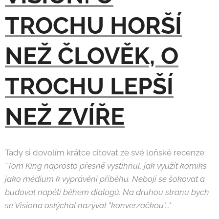
TROCHU HORŠÍ
NEŽ ČLOVĚK, O
TROCHU LEPŠÍ
NEŽ ZVÍŘE
Tady si dovolím krátce citovat ze své loňské recenze:
"Tom King naprosto přesně vystihnul, jak využít komiks
jako médium k vyprávění příběhu. Nebojí se šokovat a
budovat napětí během dialogů. Na druhou stranu bych
se Visiona ostýchal nazývat "konverzačkou"..."