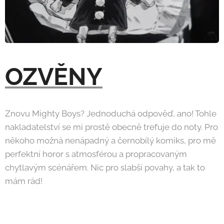
OZVĚNY
Znovu Mighty Boys? Jednoduchá odpověď, ano! Tohle
nakladatelství se mi prostě obecně trefuje do noty. Pro
někoho možná nenápadný a černobílý komiks, pro mě
perfektní horor s atmosférou a propracovaným
chytlavým scénářem. Nic pro slabší povahy, a tak to
mám rád!