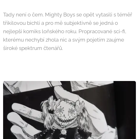
Tady není o čem. Mighty Boys se opět vytasili s téměř
tříkilovou bichlí a pro mě subjektivně se jedná o
nejlepší komiks loňského roku. Propracované sci-fi,
kterému nechybí zhola nic a svým pojetím zaujme
široké spektrum čtenářů.