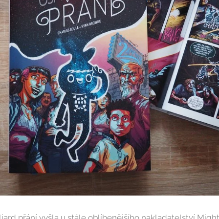
ard přání vyšla u stále oblíbenějšího nakladatelství Might