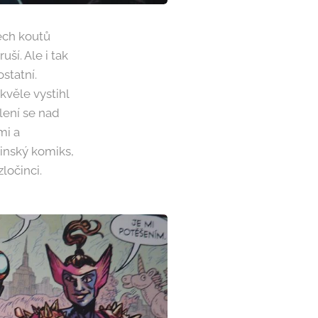
ech koutů
uší. Ale i tak
statní.
kvěle vystihl
lení se nad
mi a
dinský komiks,
zločinci.