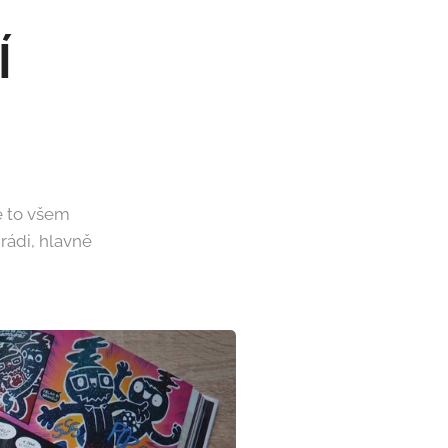
Í
e to všem
rádi, hlavně