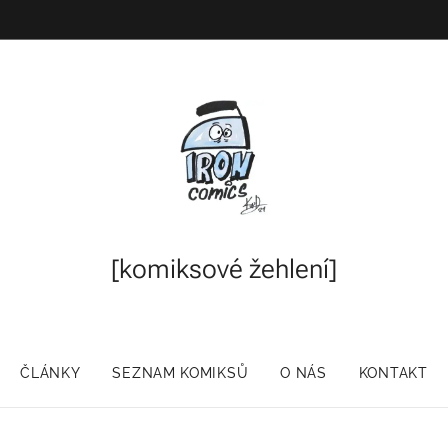
[komiksové
žehlení]
ČLÁNKY
SEZNAM KOMIKSŮ
O NÁS
KONTAKT