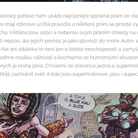
telský pohled nám ukáže nejrůznější splněná přání ze vš
e mají džinové určitá pravidla a některá přání se prostě vyr
cha. Většina jsou sobci a neberou svým přáním ohledy na o
í nejsou, ale jejich pomoc je jako plivnutí do moře. Autor s
 Ale ani zdaleka to není jen o lidské neschopnosti a zamyš
oďme roušku vážnosti a kochejme se humornými situace
erých je kniha plná. Chvílemi se dokonce jedná o superhr
htějí zachránit svět. A kde jsou superhrdinové, jsou i super