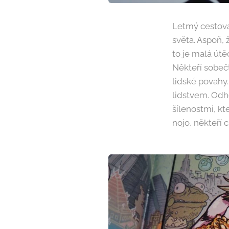
Letmý cestova
světa. Aspoň, ž
to je malá útě
Někteří sobečt
lidské povahy.
lidstvem. Odh
šílenostmi, kt
nojo, někteří c