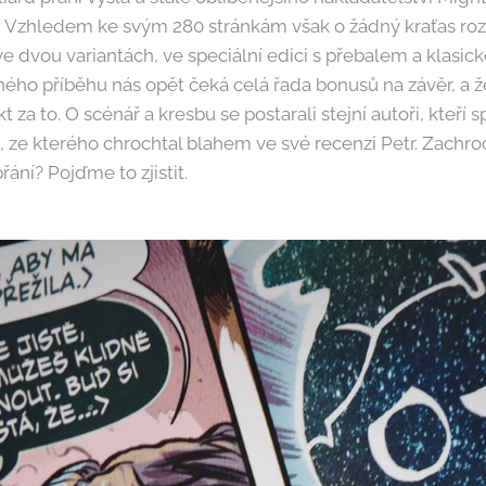
. Vzhledem ke svým 280 stránkám však o žádný kraťas ro
e dvou variantách, ve speciální edici s přebalem a klasick
ho příběhu nás opět čeká celá řada bonusů na závěr, a že
kt za to. O scénář a kresbu se postarali stejní autoři, kteří s
, ze kterého chrochtal blahem ve své recenzi Petr. Zachroc
řání? Pojďme to zjistit.