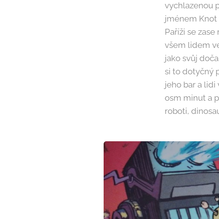
vychlazenou p
jménem Knot l
Paříži se zase
všem lidem ve
jako svůj doča
si to dotyčný 
jeho bar a lid
osm minut a p
roboti, dinosa