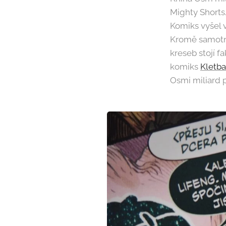
Mighty Shorts
Komiks vyšel v
Kromě samotné
kreseb stojí fa
komiks
Kletba
Osmi miliard p