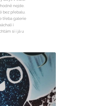
zhodně nejde.
é bez přebalu.
 třeba galerie
páchali i
htám si i já u