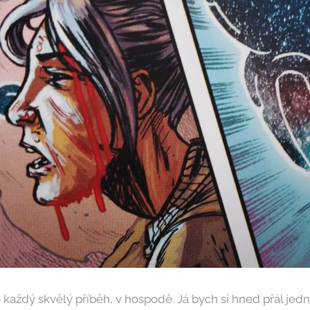
o každý skvělý příběh, v hospodě. Já bych si hned přál jed