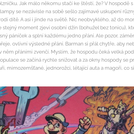
lzničku. Jak málo někomu stačí ke štěstí, že? V hospodě 
ampy se nezávisle na sobě sešlo zajímavé uskupení různýc
 rodí dítě. A asi i jinde na světě. Nic neobvyklého, až do 
 stejný moment zjeví osobní džin (bohužel bez tonicu), kt
sný páníček a splní každému jedno přání. Ale pozor, záměr
přeje, ovlivní výsledné přání. Barman si přál chytře, aby ne
i v něm přáními zvenčí. Myslím, že hospodu čeká velká pod
opulace se začíná rychle snižovat a za okny hospody se p
uři, mimozemšťané, jednorožci, létající auta a magoři, co si