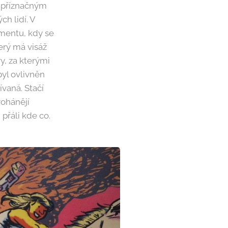
s příznačným
h lidí. V
momentu, kdy se
erý má visáž
y, za kterými
byl ovlivněn
ívaná. Stačí
rohánějí
 přáli kde co.