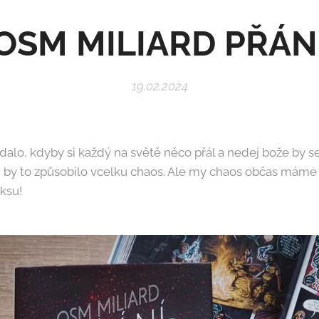
OSM MILIARD PŘÁN
19.02.2024
dalo, kdyby si každý na světě něco přál a nedej bože by s
si by to způsobilo vcelku chaos. Ale my chaos občas máme 
ksu!