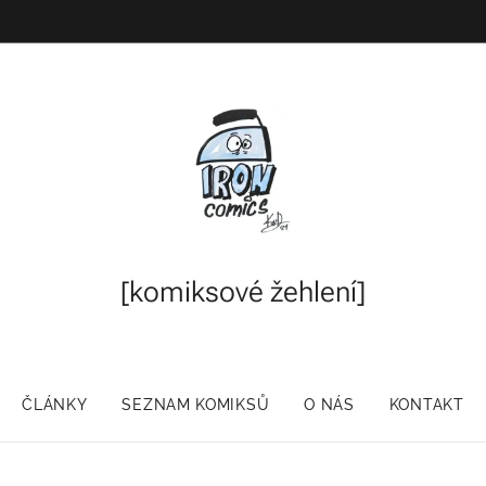
[komiksové
žehlení]
ČLÁNKY
SEZNAM KOMIKSŮ
O NÁS
KONTAKT