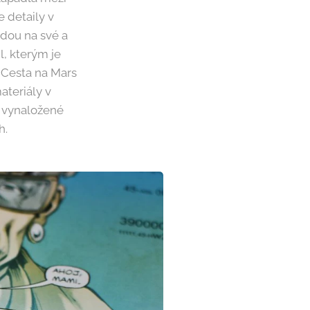
e detaily v
ijdou na své a
, kterým je
e Cesta na Mars
ateriály v
e vynaložené
h.