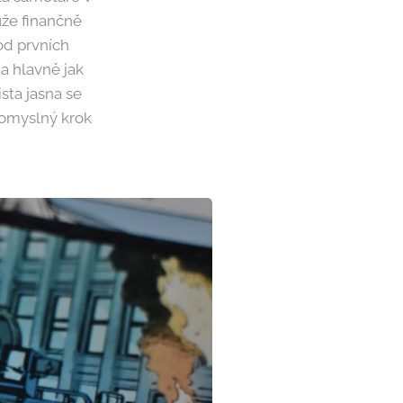
ůže finančně
 od prvních
a hlavně jak
ista jasna se
 pomyslný krok