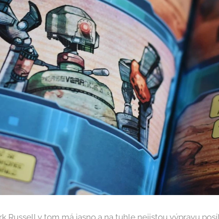
k Russell v tom má jasno a na tuhle nejistou výpravu posí