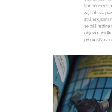
konečném stád
zajistit své p
stránek jsem 
se náš hrdina 
objeví nabídka
pro lidstvo a