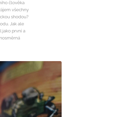
vního člověka
 zájem všechny
tickou shodou?
du. Jak ale
 jako první a
ednosměrná