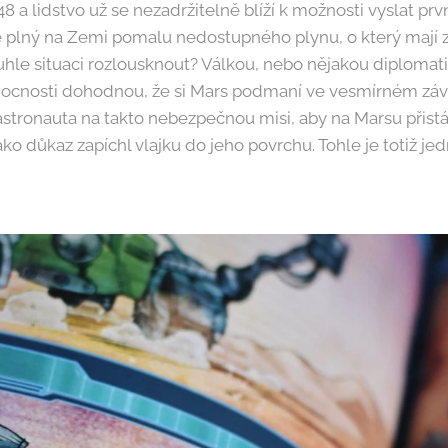
48 a lidstvo už se nezadržitelně blíží k možnosti vyslat pr
je plný na Zemi pomalu nedostupného plynu, o který mají
tuhle situaci rozlousknout? Válkou, nebo nějakou diploma
cnosti dohodnou, že si Mars podmaní ve vesmírném závo
stronauta na takto nebezpečnou misi, aby na Marsu přistál
ako důkaz zapíchl vlajku do jeho povrchu. Tohle je totiž j