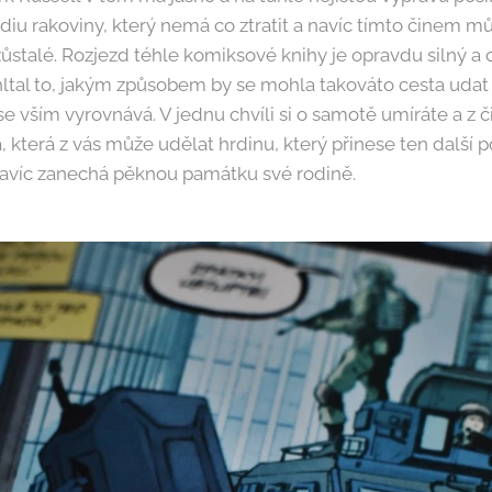
iu rakoviny, který nemá co ztratit a navíc tímto činem m
ozůstalé. Rozjezd téhle komiksové knihy je opravdu silný a
hltal to, jakým způsobem by se mohla takováto cesta udat 
se vším vyrovnává. V jednu chvíli si o samotě umíráte a z č
, která z vás může udělat hrdinu, který přinese ten další
 navíc zanechá pěknou památku své rodině.