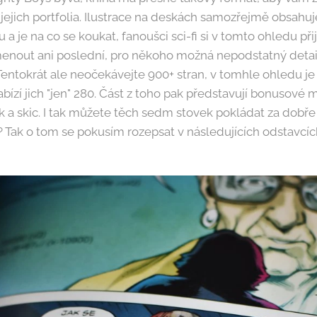
 jejich portfolia. Ilustrace na deskách samozřejmě obsahuj
u a je na co se koukat, fanoušci sci-fi si v tomto ohledu př
out ani poslední, pro někoho možná nepodstatný detail
 Tentokrát ale neočekávejte 900+ stran, v tomhle ohledu j
abízí jich "jen" 280. Část z toho pak představují bonusové m
 a skic. I tak můžete těch sedm stovek pokládat za dobř
? Tak o tom se pokusím rozepsat v následujících odstavcíc