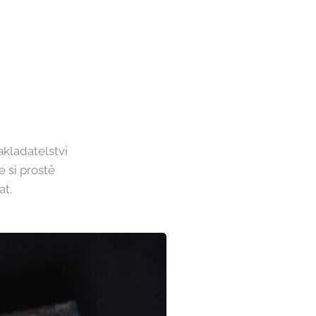
akladatelství
 si prostě
at.