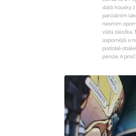
další kousky z
parciálním lak
nesmím opomen
všitá záložka.
úspornější a n
podobě obálek
peníze. A proč