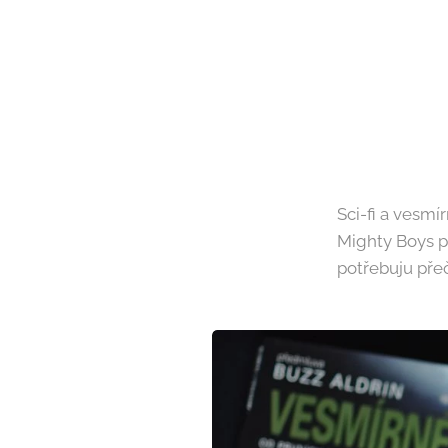
Sci-fi a vesmí
Mighty Boys př
potřebuju pře