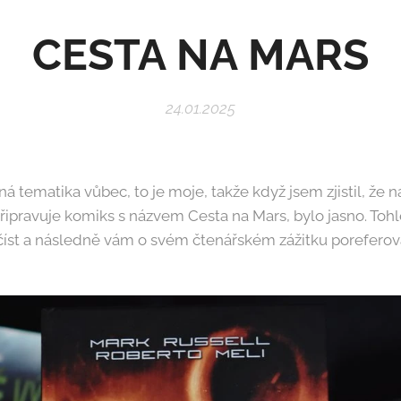
CESTA NA MARS
24.01.2025
rná tematika vůbec, to je moje, takže když jsem zjistil, že n
ipravuje komiks s názvem Cesta na Mars, bylo jasno. Tohle
číst a následně vám o svém čtenářském zážitku poreferov