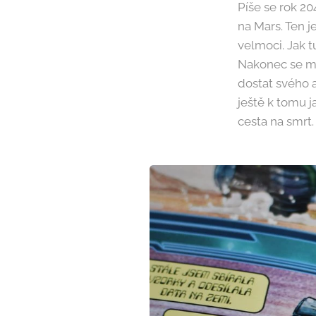
Píše se rok 20
na Mars. Ten 
velmoci. Jak 
Nakonec se mo
dostat svého a
ještě k tomu j
cesta na smrt.