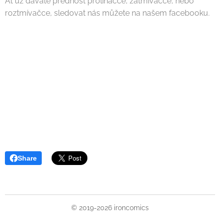
Ať už dáváte přednost prolínačce, zatmívačce, nebo
roztmívačce, sledovat nás můžete na našem facebooku.
Share
© 2019-2026 ironcomics