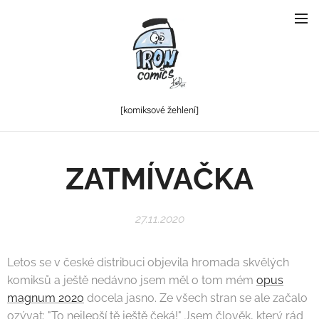
[komiksové
žehlení]
ZATMÍVAČKA
27.11.2020
Letos se v české distribuci objevila hromada skvělých
komiksů a ještě nedávno jsem měl o tom mém
opus
magnum 2020
docela jasno. Ze všech stran se ale začalo
ozývat: "To nejlepší tě ještě čeká!" Jsem člověk, který rád