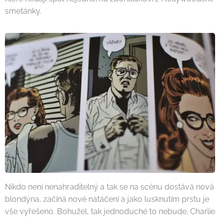
smetánky.
Nikdo není nenahraditelný a tak se na scénu dostává nová
blondýna, začíná nové natáčení a jako lusknutím prstu je
vše vyřešeno. Bohužel, tak jednoduché to nebude. Charlie