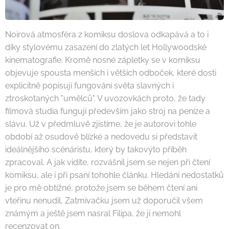
Noirová atmosféra z komiksu doslova odkapává a to i
díky stylovému zasazení do zlatých let Hollywoodské
kinematografie. Kromě nosné zápletky se v komiksu
objevuje spousta menších i větších odboček, které dosti
explicitně popisují fungování světa slavných i
ztroskotaných "umělců". V uvozovkách proto, že tady
filmová studia fungují především jako stroj na peníze a
slávu. Už v předmluvě zjistíme, že je autorovi tohle
období až osudově blízké a nedovedu si představit
ideálnějšího scénáristu, který by takovýto příběh
zpracoval. A jak vidíte, rozvášnil jsem se nejen při čtení
komiksu, ale i při psaní tohohle článku. Hledání nedostatků
je pro mě obtížné, protože jsem se během čtení ani
vteřinu nenudil, Zatmívačku jsem už doporučil všem
známým a ještě jsem nasral Filipa, že ji nemohl
recenzovat on.