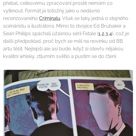
přebal, celkovému zpracování prostě nemám co
vytknout. Formát je totožný jako u nedávno
recenzovaného
Criminalu
. Však se taky jedná o stejného
scénáristu a ilustrátora. Mimo to dvojice Ed Brubaker a
Sean Phillips spáchali úžasnou sérii Fatale (
1
,
2
,
3
,
4
), což je
další předpoklad, proč bych se měl na novinku od BB
artu těšit. Nejlepší ale asi bude, když si otevřu nějakou
kvalitní whisky, ztlumím světlo a pustím se do čtení.