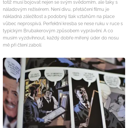
totiž musí bojovat nejen se svým svědomím, ale taky s
náladovým režisérem. Není divu, přetáčení filmu je
nákladná záležitost a podobný tlak vztahům na place
vůbec neprospívá. Perfektní kresba se nese ruku v ruce s
typickým Brubakerovým způsobem vyprávění. A co
musím vyzdvihnout, každý dobře mířený úder do nosu
mě při čtení zabolí.