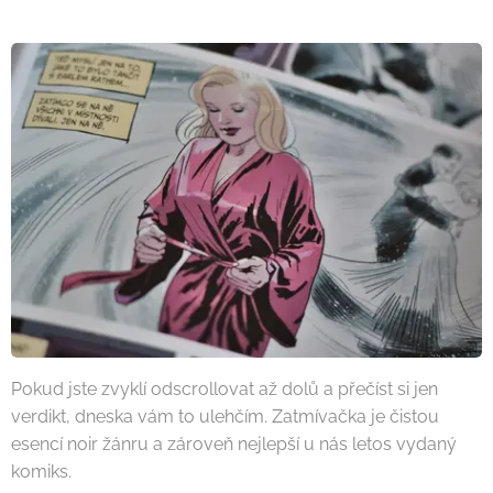
Pokud jste zvyklí odscrollovat až dolů a přečíst si jen
verdikt, dneska vám to ulehčím. Zatmívačka je čistou
esencí noir žánru a zároveň nejlepší u nás letos vydaný
komiks.