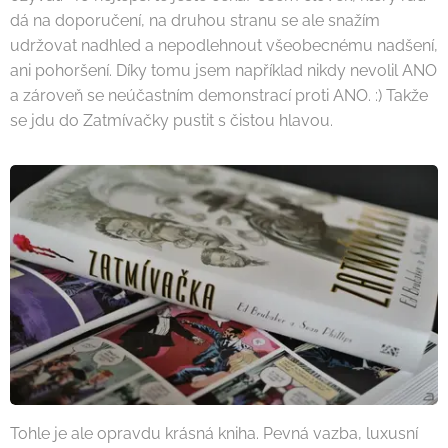
dá na doporučení, na druhou stranu se ale snažím
udržovat nadhled a nepodlehnout všeobecnému nadšení,
ani pohoršení. Díky tomu jsem například nikdy nevolil ANO
a zároveň se neúčastním demonstrací proti ANO. :) Takže
se jdu do Zatmívačky pustit s čistou hlavou.
Tohle je ale opravdu krásná kniha. Pevná vazba, luxusní