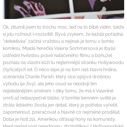
Ok, ztlumil jsem to trochu moc, teď na to blbě vidím, takže
si jdu rožnout (=rozsvítit). Bývá zvykem, že každá pořádná
"detektivka" začíná vraždou a nejinak je tomu v tomto
komiksu. Mladá herečka Valeria Sommersová je (byla)
ústřední hvězdou právě natáčeného filmu a bohužel
poznala na vlastní kůži tu nejtemnější stránku Hollywoodu
čtyřicátých let. O něco lépe je na tom náš hlavní hrdina,
scénárista Charlie Parish, který sice oplývá drobnou
výhodu (je živý), ale jeho osud se neodvíjí tím
nejideálnějším směrem. I díky tomu, že má k Valeriině
smrti až nebezpečně blízko. V tomhle temném světě je
ztráta lidského života jen detail, který je potřeba vyřešit,
zapomenout, pokračovat a hlavně co nejméně prodělat.
Doba je holt zlá, Amerikou otřásají hony na komunisty,
které nedají spát nejednomu zbohatlíkovi z Hollywoodské