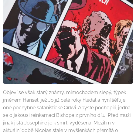
Objeví se však starý známý, mimochodem slepý, týpek
jménem Hansel, jež Jo již celé roky hledal a nyní šéfuje
oné pochybné satanistické Církvi. Abyste pochopili, jedná
se o jakousi reinkarnaci Bishopa z prvního dílu. Před muži
jinak jistá Josephine je k smrti vyděšená. Mezitím v
aktuální době Nicolas stále v myšlenkách přemítá o