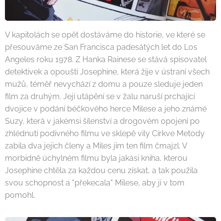
V kapitolách se opět dostáváme do historie, ve které se
přesouváme ze San Francisca padesátých let do Los
Angeles roku 1978. Z Hanka Rainese se stává spisovatel
detektivek a opouští Josephine, která žije v ústraní všech
mužů, téměř nevychází z domu a pouze sleduje jeden
film za druhým. Její utápění se v žalu naruší prchající
dvojice v podání béčkového herce Milese a jeho známé
Suzy, která v jakémsi šílenství a drogovém opojení po
zhlédnutí podivného filmu ve sklepě vily Církve Metody
zabila dva jejich členy a Miles jim ten film čmajzl. V
morbidně úchylném filmu byla jakási kniha, kterou
Josephine chtěla za každou cenu získat, a tak použila
svou schopnost a "překecala" Milese, aby ji v tom
pomohl.