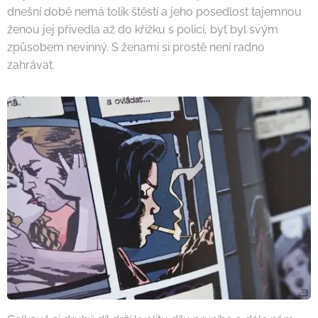
dnešní době nemá tolik štěstí a jeho posedlost tajemnou
ženou jej přivedla až do křížku s policí, byť byl svým
způsobem nevinný. S ženami si prostě není radno
zahrávat.