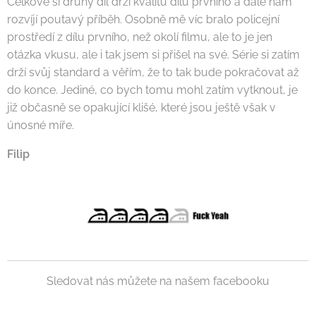
Celkově si druhý díl drží kvalitu dílu prvního a dále nám
rozvíjí poutavý příběh. Osobně mě víc bralo policejní
prostředí z dílu prvního, než okolí filmu, ale to je jen
otázka vkusu, ale i tak jsem si přišel na své. Série si zatím
drží svůj standard a věřím, že to tak bude pokračovat až
do konce. Jediné, co bych tomu mohl zatím vytknout, je
již občasně se opakující klišé, které jsou ještě však v
únosné míře.
Filip
Sledovat nás můžete na našem facebooku