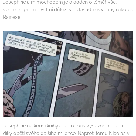
Josephine a mimochodem je okraden o téměř vše,
včetně o pro něj velmi důležitý a dosud nevydaný rukopis
Rainese.
Josephine na konci knihy opět o fous vyvázne a opět i
díky oběti svého dalšího milence. Naproti tomu Nicolas v