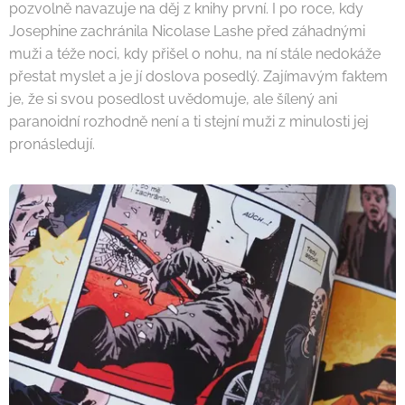
pozvolně navazuje na děj z knihy první. I po roce, kdy
Josephine zachránila Nicolase Lashe před záhadnými
muži a téže noci, kdy přišel o nohu, na ní stále nedokáže
přestat myslet a je jí doslova posedlý. Zajímavým faktem
je, že si svou posedlost uvědomuje, ale šílený ani
paranoidní rozhodně není a ti stejní muži z minulosti jej
pronásledují.