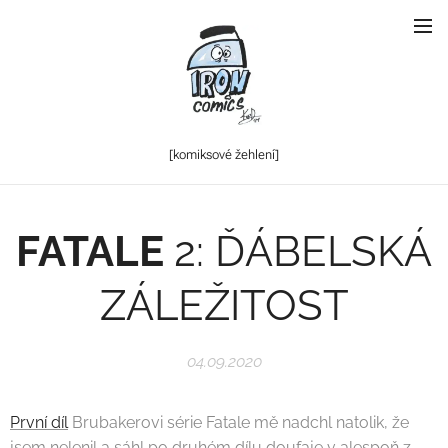
[komiksové
žehlení]
FATALE
2: ĎÁBELSKÁ
ZÁLEŽITOST
04.09.2020
První díl
Brubakerovi série Fatale mě nadchl natolik, že
jsem nelenil a sáhl po druhém dílu doufaje v alespoň z