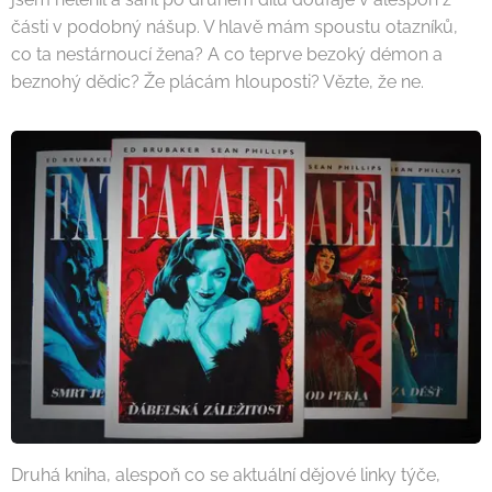
části v podobný nášup. V hlavě mám spoustu otazníků,
co ta nestárnoucí žena? A co teprve bezoký démon a
beznohý dědic? Že plácám hlouposti? Vězte, že ne.
Druhá kniha, alespoň co se aktuální dějové linky týče,