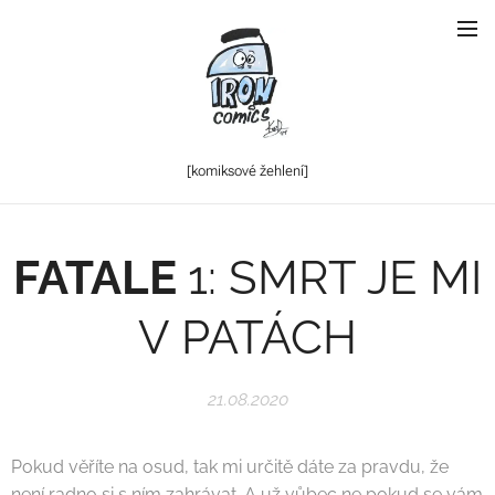
[komiksové
žehlení]
FATALE
1: SMRT JE MI
V PATÁCH
21.08.2020
Pokud věříte na osud, tak mi určitě dáte za pravdu, že
není radno si s ním zahrávat. A už vůbec ne pokud se vám