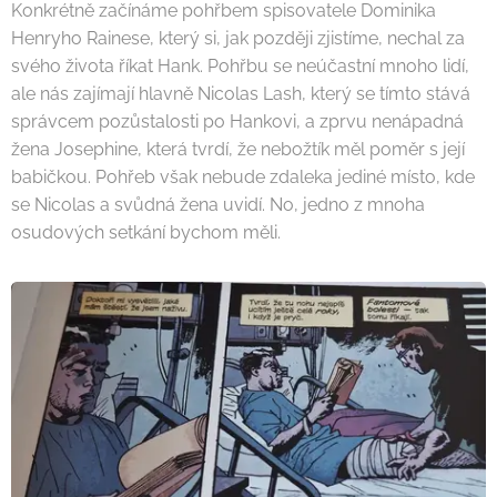
Konkrétně začínáme pohřbem spisovatele Dominika
Henryho Rainese, který si, jak později zjistíme, nechal za
svého života říkat Hank. Pohřbu se neúčastní mnoho lidí,
ale nás zajímají hlavně Nicolas Lash, který se tímto stává
správcem pozůstalosti po Hankovi, a zprvu nenápadná
žena Josephine, která tvrdí, že nebožtík měl poměr s její
babičkou. Pohřeb však nebude zdaleka jediné místo, kde
se Nicolas a svůdná žena uvidí. No, jedno z mnoha
osudových setkání bychom měli.