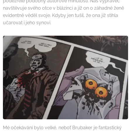
podezřele podobný autorově minulosti. Náš vypravěč
navštěvuje svého otce v blázinci a již on o záhadné ženě
evidentně věděl svoje. Kdyby jen tušil, že ona již stihla
učarovat i jeho synovi.
Mé očekávání bylo velké, neboť Brubaker je fantastický