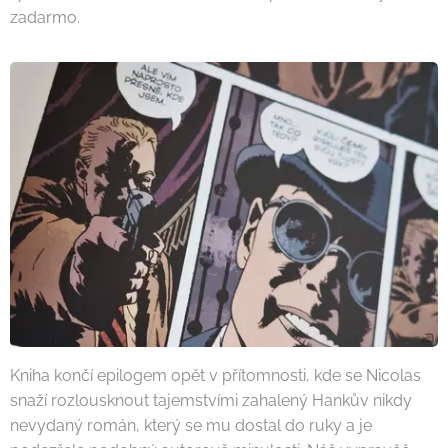
zadarmo.
Kniha končí epilogem opět v přítomnosti, kde se Nicolas
snaží rozlousknout tajemstvími zahalený Hankův nikdy
nevydaný román, který se mu dostal do ruky a je