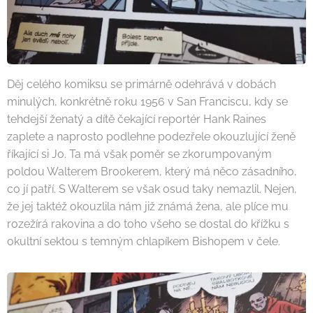
Děj celého komiksu se primárně odehrává v dobách
minulých, konkrétně roku 1956 v San Franciscu, kdy se
tehdejší ženatý a dítě čekající reportér Hank Raines
zaplete a naprosto podlehne podezřele okouzlující ženě
říkající si Jo. Ta má však poměr se zkorumpovaným
poldou Walterem Brookerem, který má něco zásadního,
co jí patří. S Walterem se však osud taky nemazlil. Nejen,
že jej taktéž okouzlila nám již známá žena, ale plíce mu
rozežírá rakovina a do toho všeho se dostal do křížku s
okultní sektou s temným chlapíkem Bishopem v čele.