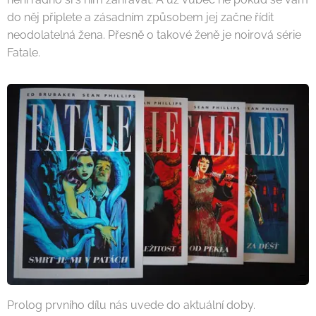
do něj připlete a zásadním způsobem jej začne řídit
neodolatelná žena. Přesně o takové ženě je noirová série
Fatale.
Prolog prvního dílu nás uvede do aktuální doby.