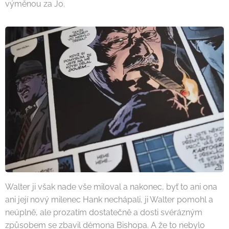
výměnou za Jo.
Walter ji však nade vše miloval a nakonec, byť to ani ona
ani její nový milenec Hank nechápali, ji Walter pomohl a
neúplně, ale prozatím dostatečně a dosti svérázným
způsobem se zbavil démona Bishopa. A že to nebylo