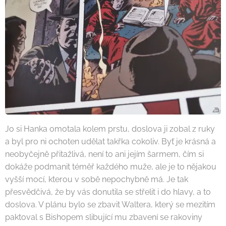
Jo si Hanka omotala kolem prstu, doslova ji zobal z ruky
a byl pro ni ochoten udělat takřka cokoliv. Byť je krásná a
neobyčejně přitažlivá, není to ani jejím šarmem, čím si
dokáže podmanit téměř každého muže, ale je to nějakou
vyšší mocí, kterou v sobě nepochybně má. Je tak
přesvědčivá, že by vás donutila se střelit i do hlavy, a to
doslova. V plánu bylo se zbavit Waltera, který se mezitím
paktoval s Bishopem slibující mu zbavení se rakoviny