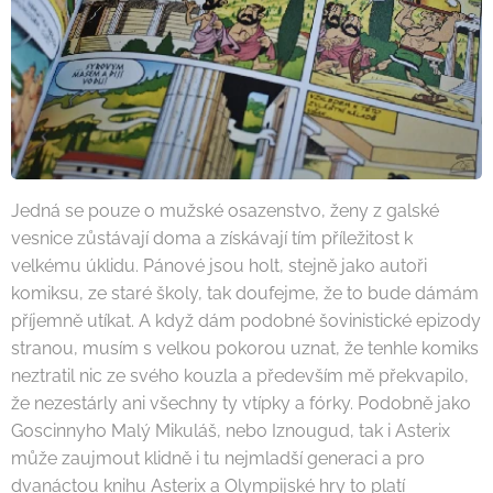
Jedná se pouze o mužské osazenstvo, ženy z galské
vesnice zůstávají doma a získávají tím příležitost k
velkému úklidu. Pánové jsou holt, stejně jako autoři
komiksu, ze staré školy, tak doufejme, že to bude dámám
příjemně utíkat. A když dám podobné šovinistické epizody
stranou, musím s velkou pokorou uznat, že tenhle komiks
neztratil nic ze svého kouzla a především mě překvapilo,
že nezestárly ani všechny ty vtípky a fórky. Podobně jako
Goscinnyho Malý Mikuláš, nebo Iznougud, tak i Asterix
může zaujmout klidně i tu nejmladší generaci a pro
dvanáctou knihu Asterix a Olympijské hry to platí