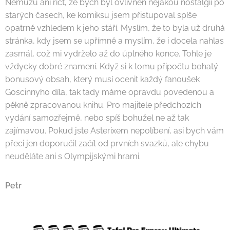
Nemůžu ani říct, že bych byl ovlivněn nějakou nostalgií po
starých časech, ke komiksu jsem přistupoval spíše
opatrně vzhledem k jeho stáří. Myslím, že to byla už druhá
stránka, kdy jsem se upřímně a myslím, že i docela nahlas
zasmál, což mi vydrželo až do úplného konce. Tohle je
vždycky dobré znamení. Když si k tomu připočtu bohatý
bonusový obsah, který musí ocenit každý fanoušek
Goscinnyho díla, tak tady máme opravdu povedenou a
pěkně zpracovanou knihu. Pro majitele předchozích
vydání samozřejmě, nebo spíš bohužel ne až tak
zajímavou. Pokud jste Asterixem nepolíbení, asi bych vám
přeci jen doporučil začít od prvních svazků, ale chybu
neuděláte ani s Olympijskými hrami.
Petr