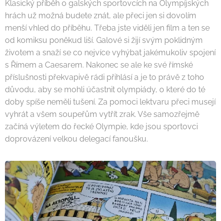
Klasický příběh o galských sportovcích na Olympíjských
hrách už možná budete znát, ale přeci jen si dovolím
menší vhled do příběhu. Třeba jste viděli jen film a ten se
od komiksu poněkud liší. Galové si žijí svým poklidným
životem a snaží se co nejvíce vyhýbat jakémukoliv spojení
s Římem a Caesarem. Nakonec se ale ke své římské
příslušnosti překvapivě rádi přihlásí a je to právě z toho
důvodu, aby se mohli účastnit olympiády, o které do té
doby spíše neměli tušení. Za pomoci lektvaru přeci musejí
vyhrát a všem soupeřům vytřít zrak. Vše samozřejmě
začíná výletem do řecké Olympie, kde jsou sportovci
doprovázení velkou delegací fanoušku.