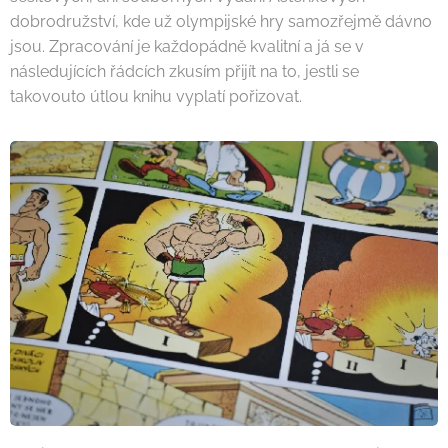
dobrodružství, kde už olympijské hry samozřejmě dávno
jsou. Zpracování je každopádně kvalitní a já se v
následujících řádcích zkusím přijít na to, jestli se
takovouto útlou knihu vyplatí pořizovat.