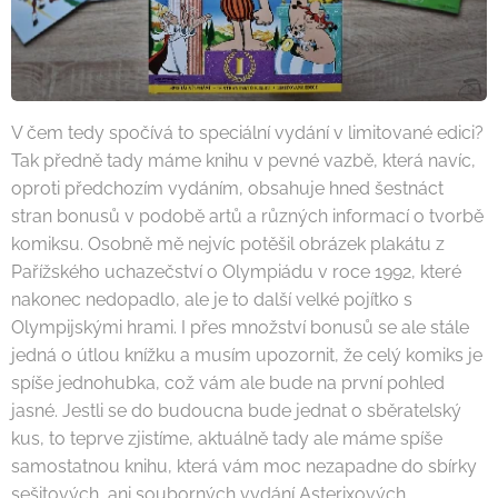
V čem tedy spočívá to speciální vydání v limitované edici?
Tak předně tady máme knihu v pevné vazbě, která navíc,
oproti předchozím vydáním, obsahuje hned šestnáct
stran bonusů v podobě artů a různých informací o tvorbě
komiksu. Osobně mě nejvíc potěšil obrázek plakátu z
Pařížského uchazečství o Olympiádu v roce 1992, které
nakonec nedopadlo, ale je to další velké pojítko s
Olympijskými hrami. I přes množství bonusů se ale stále
jedná o útlou knížku a musím upozornit, že celý komiks je
spíše jednohubka, což vám ale bude na první pohled
jasné. Jestli se do budoucna bude jednat o sběratelský
kus, to teprve zjistíme, aktuálně tady ale máme spíše
samostatnou knihu, která vám moc nezapadne do sbírky
sešitových, ani souborných vydání Asterixových