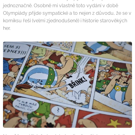
jednoznačně. Osobně mi vlastně toto vydání v době
Olympiády přijde sympatické a to nejen z důvodu, že se v
komiksu řeší (velmi zjednodušeně) i historie starověkých
her.