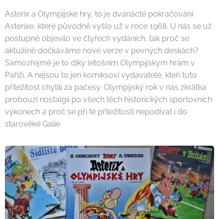
Asterix a Olympijské hry, to je dvanácté pokračování
Asterixe, které původně vyšlo už v roce 1968. U nás se už
postupně objevilo ve čtyřech vydáních, tak proč se
aktuálně dočkáváme nové verze v pevných deskách?
Samozřejmě je to díky letošním Olympijským hrám v
Paříži. A nejsou to jen komiksoví vydavatelé, kteří tuto
příležitost chytili za pačesy. Olympijský rok v nás zkrátka
probouzí nostalgii po všech těch historických sportovních
výkonech a proč se při té příležitosti nepodívat i do
starověké Galie.