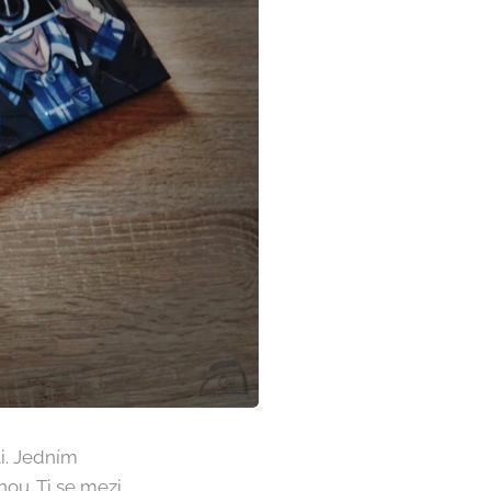
li. Jedním
nou. Ti se mezi