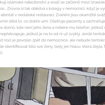
ují islámské náboženství a snaží se začlenit mezi izraels
 Ale… Zrovna si tak obědvá s kolegy v nemocnici, když je vy
atentát v nedaleké restauraci. Zranění jsou okamžitě svá
in dělá to, co dobře umí. Ošetřuje pacienty a zachraňuje 
e domů, kde není jeho žena a nebere mu telefon, jelikož 
epřekvapuje, jelikož je na to od ní už zvyklý. Jenže tentok
řed noci je povolán zpět do nemocnice, ale nebude tentokr
de identifikovat tělo své ženy, tedy jen hlavu, která zbyla.
í.