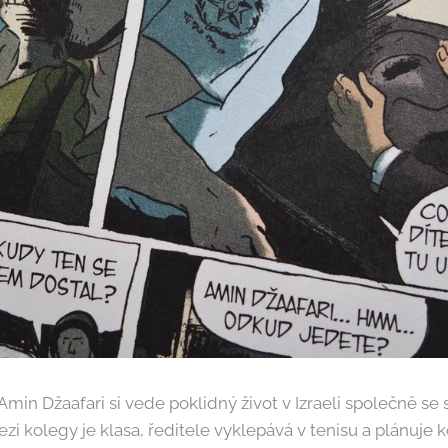
Amin Džaafari si vede poklidný život v Izraeli společně se
i kolegy je klasa, ředitele vyklepává v tenisu a plánuje k