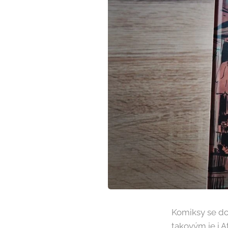
Komiksy se dot
takovým je i A