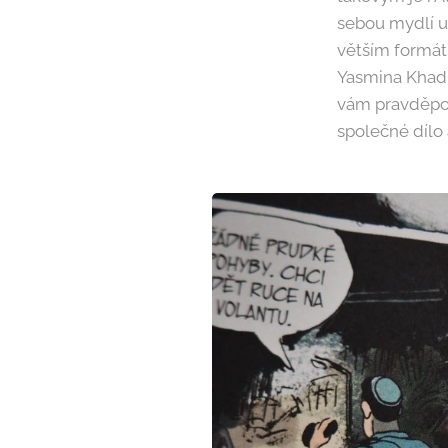
sebou mydlí u
větším formát
Yasmina Khadry
vám pravděpod
společné dílo