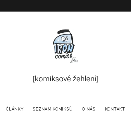
[komiksové
žehlení]
ČLÁNKY
SEZNAM KOMIKSŮ
O NÁS
KONTAKT