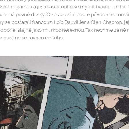
ž od nepaměti a ještě asi dlouho se mydlit budou. Kniha 
u a má pevné desky. O zpracování podle původního román
 se postarali francouzi Loïc Dauvillier a Glen Chapron, je
obně, stejně jako mi, moc neřeknou. Tak nechme za ně ml
 a pusťme se rovnou do toho.