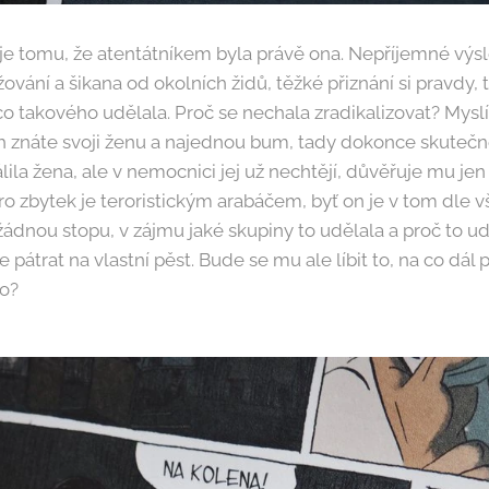
e tomu, že atentátníkem byla právě ona. Nepříjemné výsl
ování a šikana od okolních židů, těžké přiznání si pravdy,
o takového udělala. Proč se nechala zradikalizovat? Myslít
ch znáte svoji ženu a najednou bum, tady dokonce skuteč
ila žena, ale v nemocnici jej už nechtějí, důvěřuje mu jen
pro zbytek je teroristickým arabáčem, byť on je v tom dle 
ádnou stopu, v zájmu jaké skupiny to udělala a proč to udě
pátrat na vlastní pěst. Bude se mu ale líbit to, na co dál 
to?