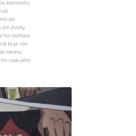
kou komunitu.
ruší
žení do
jim životy.
si ho nechala
rát to je vše
át nikoho
 Tím však jeho