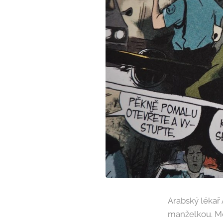
Arabský lékař 
manželkou. Mez