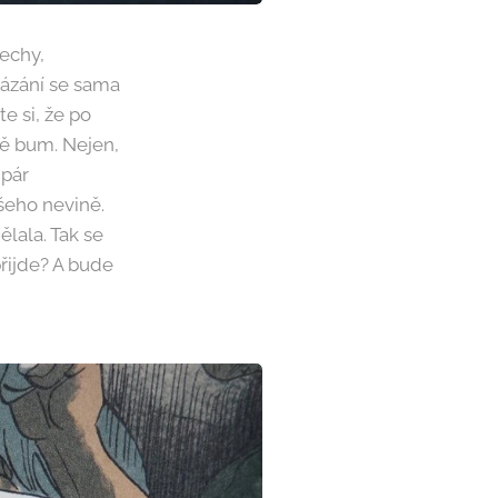
echy,
 tázání se sama
e si, že po
ně bum. Nejen,
 pár
všeho nevině.
lala. Tak se
přijde? A bude