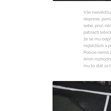
Vše nasvědčuj
deprese, poniž
sebe, proč něc
patnácti lete
že se mu odpál
nejbližších a 
Policie nemá ž
Amin rozhodne 
mu to stát za 