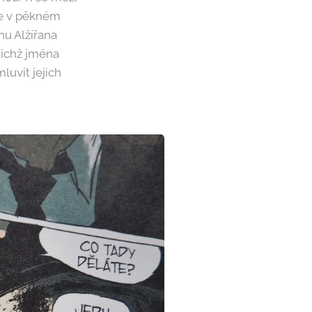
je v pěkném
u Alžířana
jichž jména
uvit jejich