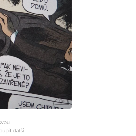
 svou
oupit další