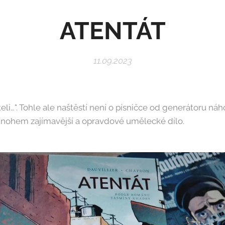
ATENTÁT
11.09.2023
teli…". Tohle ale naštěstí není o písničce od generátoru ná
nohem zajímavější a opravdové umělecké dílo.