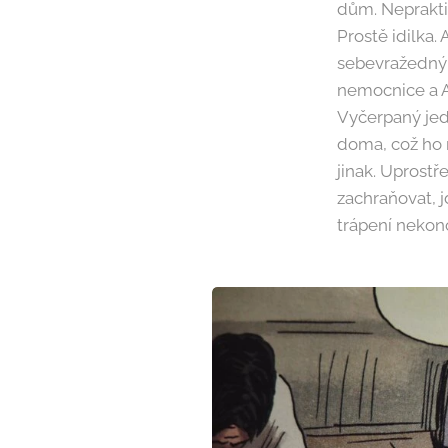
dům. Nepraktik
Prostě idilka.
sebevražedný 
nemocnice a Am
Vyčerpaný jed
doma, což ho n
jinak. Uprost
zachraňovat, j
trápení nekonč