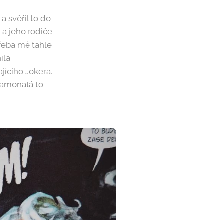
 svěřil to do
 a jeho rodiče
Třeba mě tahle
ila
jícího Jokera.
 zamonatá to