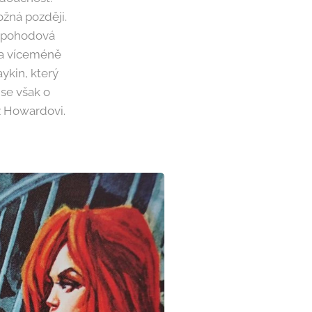
žná později.
á pohodová
a a víceméně
ykin, který
 se však o
ž Howardovi.