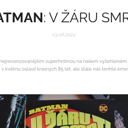
ATMAN
: V ŽÁRU SM
03.06.2024
nejrecenzovanějším superhrdinou na našem vyžehleném
v květnu oslavil krásných 85 let, ale stále nás tenhle km