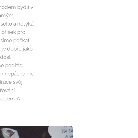
hodem bydlí v
známým
ysoko a netyká
 oříšek pro
musíme počkat.
uje dobře jako
 dost
áme podřád
in nepáchá nic
Bruce svůj
třování
vodem. A