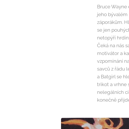
Bruce Wayne 
jeho bývalém 
záporákům. Hl
se jen pouhých
netopýří hrdin
Čeká na nás s
motivátor a k
vzpomínání na 
savců z řádu 
a Batgirl se 
trikot a vrhne
nelegálních c
konečně přijde