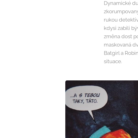
Dynamické duo 
zkorumpovaným
rukou detektiv
kdysi zabili b
změna dost po
maskovaná dvo
Batgirl a Robi
situace.