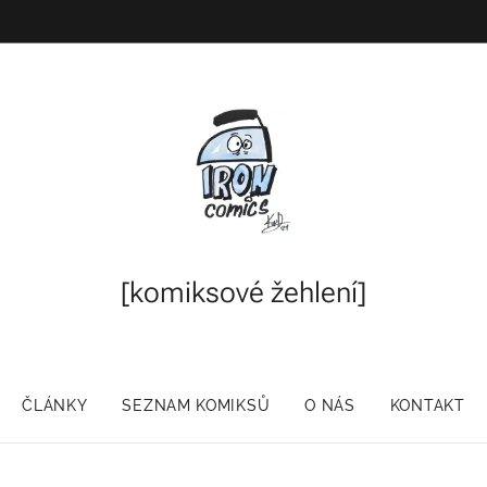
[komiksové
žehlení]
ČLÁNKY
SEZNAM KOMIKSŮ
O NÁS
KONTAKT