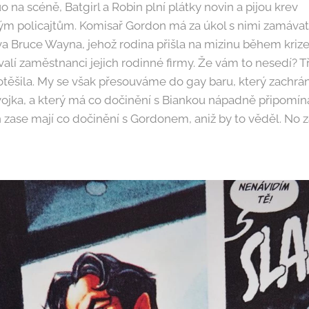
na scéně, Batgirl a Robin plní plátky novin a pijou krev
 policajtům. Komisař Gordon má za úkol s nimi zamávat a
a Bruce Wayna, jehož rodina přišla na mizinu během krize
ývalí zaměstnanci jejich rodinné firmy. Že vám to nesedí? 
těšila. My se však přesouváme do gay baru, který zachrán
jka, a který má co dočinění s Biankou nápadně připomína
n zase mají co dočinění s Gordonem, aniž by to věděl. No