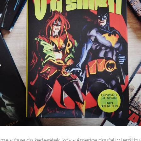
íme v čase do šedesátek, kdy v Americe doufali v lepší b