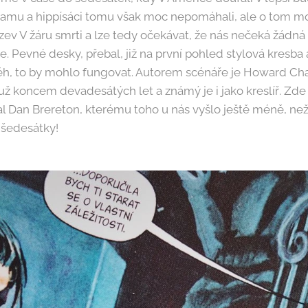
namu a hippísáci tomu však moc nepomáhali, ale o tom mo
zev V žáru smrti a lze tedy očekávat, že nás nečeká žádn
e. Pevné desky, přebal, již na první pohled stylová kresb
ěh, to by mohlo fungovat. Autorem scénáře je Howard Cha
už koncem devadesátých let a známý je i jako kreslíř. Zde
al Dan Brereton, kterému toho u nás vyšlo ještě méně, ne
 šedesátky!