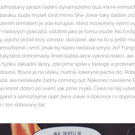
odhodlaný zarazit řádění dynamického dua, které mimoc
baráku, bude muset čelit mimo She-Joker taky dalším 
avním tématem je zde korupce, která má kořeny velmi v
 řadových policajtů, ostatně jako je tomu všude. No tvrdý
y, jejichž počet brzy vzroste, dočasně, ale na to si ještě 
amozřejmě i smrt, jinak by název nedával smysl, že? Fung
atalyzátor dohromady. Aneb každá akce vykoná reakci, ale
fyziku základní školy, zde jsme spíše v biologii a probír
letounů. Bruce je na útěku, nudná Jokeryně páchá zlo, Rob
hledá, ale nečekejte žádný coming out. Nakonec navlékne 
 se konat dobro po svém, jak jsme zvyklí. Čeká na něj vyše
igaret a samozřejmě opět žena Joker a dokonce i s dopro
 i ten slibovaný žár.