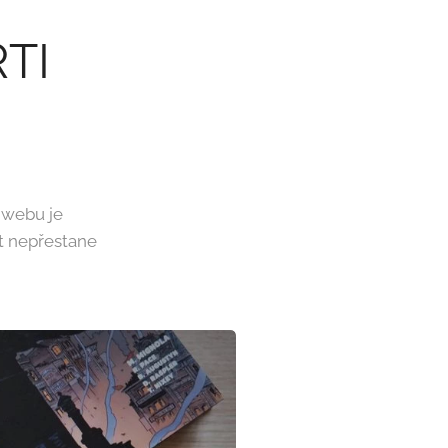
RTI
 webu je
et nepřestane