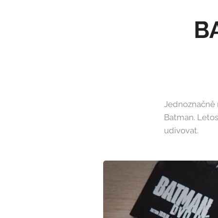
B
Jednoznačně 
Batman. Letos 
udivovat.