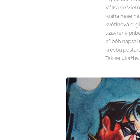
Válka ve Viet
Kniha nese ná
květinová orgi
uzavřený příb
příběh napsal 
kresbu postar
Tak se ukažte,