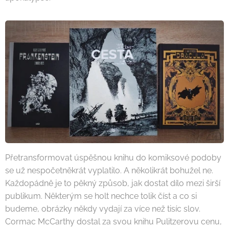
Přetransformovat úspěšnou knihu do komiksové podoby
se už nespočetněkrát vyplatilo. A několikrát bohužel ne.
Každopádně je to pěkný způsob, jak dostat dílo mezi širší
publikum. Některým se holt nechce tolik číst a co si
budeme, obrázky někdy vydají za více než tisíc slov.
Cormac McCarthy dostal za svou knihu Pulitzerovu cenu,