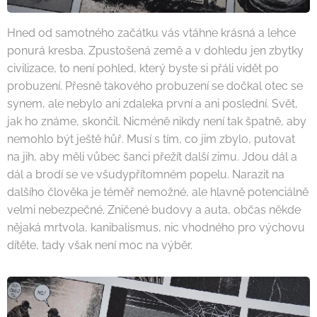
Hned od samotného začátku vás vtáhne krásná a lehce
ponurá kresba. Zpustošená země a v dohledu jen zbytky
civilizace, to není pohled, který byste si přáli vidět po
probuzení. Přesně takového probuzení se dočkal otec se
synem, ale nebylo ani zdaleka první a ani poslední. Svět,
jak ho známe, skončil. Nicméně nikdy není tak špatně, aby
nemohlo být ještě hůř. Musí s tím, co jim zbylo, putovat
na jih, aby měli vůbec šanci přežít další zimu. Jdou dál a
dál a brodí se ve všudypřítomném popelu. Narazit na
dalšího člověka je téměř nemožné, ale hlavně potenciálně
velmi nebezpečné. Zničené budovy a auta, občas někde
nějaká mrtvola, kanibalismus, nic vhodného pro výchovu
dítěte, tady však není moc na výběr.