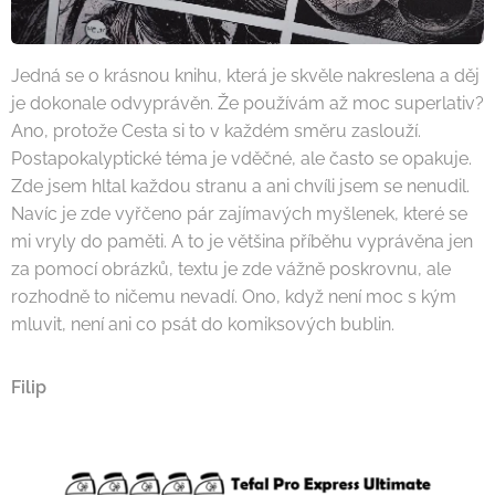
Jedná se o krásnou knihu, která je skvěle nakreslena a děj
je dokonale odvyprávěn. Že používám až moc superlativ?
Ano, protože Cesta si to v každém směru zaslouží.
Postapokalyptické téma je vděčné, ale často se opakuje.
Zde jsem hltal každou stranu a ani chvíli jsem se nenudil.
Navíc je zde vyřčeno pár zajímavých myšlenek, které se
mi vryly do paměti. A to je většina příběhu vyprávěna jen
za pomocí obrázků, textu je zde vážně poskrovnu, ale
rozhodně to ničemu nevadí. Ono, když není moc s kým
mluvit, není ani co psát do komiksových bublin.
Filip