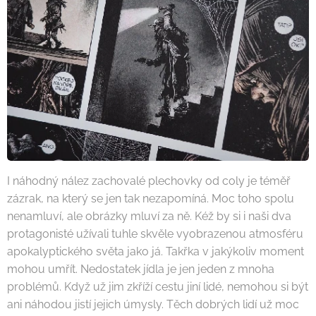
I náhodný nález zachovalé plechovky od coly je téměř
zázrak, na který se jen tak nezapomíná. Moc toho spolu
nenamluví, ale obrázky mluví za ně. Kéž by si i naši dva
protagonisté užívali tuhle skvěle vyobrazenou atmosféru
apokalyptického světa jako já. Takřka v jakýkoliv moment
mohou umřít. Nedostatek jídla je jen jeden z mnoha
problémů. Když už jim zkříží cestu jiní lidé, nemohou si být
ani náhodou jistí jejich úmysly. Těch dobrých lidí už moc