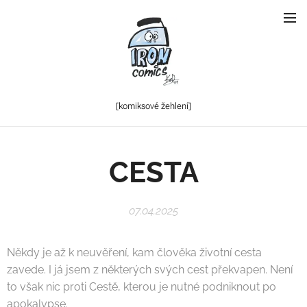
[komiksové
žehlení]
CESTA
07.04.2025
Někdy je až k neuvěření, kam člověka životní cesta
zavede. I já jsem z některých svých cest překvapen. Není
to však nic proti Cestě, kterou je nutné podniknout po
apokalypse.