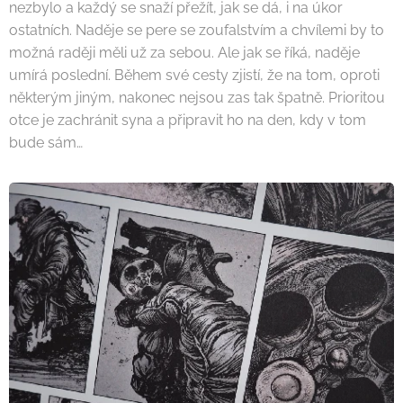
nezbylo a každý se snaží přežít, jak se dá, i na úkor
ostatních. Naděje se pere se zoufalstvím a chvílemi by to
možná raději měli už za sebou. Ale jak se říká, naděje
umírá poslední. Během své cesty zjistí, že na tom, oproti
některým jiným, nakonec nejsou zas tak špatně. Prioritou
otce je zachránit syna a připravit ho na den, kdy v tom
bude sám…