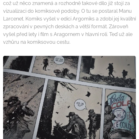
což už něco znamená a rozhodně takové dílo již stojí za
vizualizaci do komiksové podoby. O tu se postaral Manu
Larcenet. Komiks vyšel v edici Argomiks a zdobí jej kvalitní
zpracování v pevných deskách a větší formát. Zároveň
vyšel před lety i film s Aragornem v hlavní roli. Teď už ale
vzhůru na komiksovou cestu.