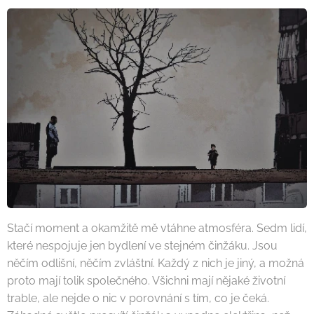
Stačí moment a okamžitě mě vtáhne atmosféra. Sedm lidí,
které nespojuje jen bydlení ve stejném činžáku. Jsou
něčím odlišní, něčím zvláštní. Každý z nich je jiný, a možná
proto mají tolik společného. Všichni mají nějaké životní
trable, ale nejde o nic v porovnání s tím, co je čeká.