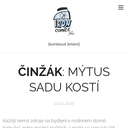
[komiksové
žehlení]
ČINŽÁK
: MÝTUS
SADU KOSTÍ
14.02.2025
Každý nemá zdroje na bydlení v rodinném domě,
bohužel, nebo možná naštěstí, a proto se spousta lidí