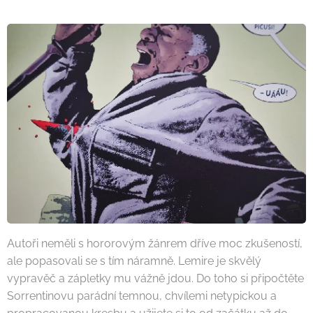
Autoři neměli s hororovým žánrem dříve moc zkušeností,
ale popasovali se s tím náramně. Lemire je skvělý
vypravěč a zápletky mu vážně jdou. Do toho si připočtěte
Sorrentinovu parádní temnou, chvílemi netypickou a