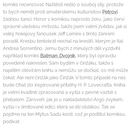
komiks recenzovat. Naštěstí nešlo o souboj síly, protože
to bych neměl proti amatérskému kulturistovi
Petrovi
žádnou šanci. Horor v komiksu naprosto žeru, jako červi
správně uleželou mrtvolu, takže jsem velmi zvědav, jak si
velký hokejový fanoušek Jeff Lemire s tímto žánrem
poradil. Kresbu tentokrát nechal na kreslíři, kterým je Ital
Andrea Sorrentino. Jemu bych z minulých děl vyzdvihl
například komiks
Batman: Dvojník
, který byl opravdu
povedeně nakreslen. Sám bydlím v činžáku, takže s
napětím otevírám knihu a nemůžu se dočkat, co mě může
čekat. Ale není činžák jako Činžák. V tomto případě na nás
bude číhat zlo inspirované příběhy H. P. Lovecrafta. Kniha
je velmi kvalitně zpracovaná a vyšla v pevné vazbě s
přebalem. Zároveň, jak je u nakladatelství Argo zvykem,
vyšla i v limitované edici, která se liší obálkou. Tak se
pojďme na ten Mýtus Sadu kostí, což je podtitul komiksu,
podívat.