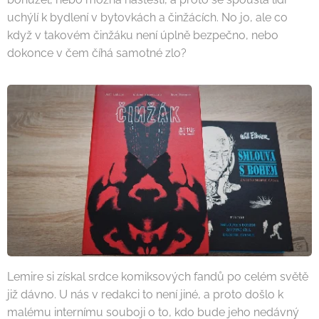
uchýlí k bydlení v bytovkách a činžácích. No jo, ale co
když v takovém činžáku není úplně bezpečno, nebo
dokonce v čem číhá samotné zlo?
Lemire si získal srdce komiksových fandů po celém světě
již dávno. U nás v redakci to není jiné, a proto došlo k
malému internímu souboji o to, kdo bude jeho nedávný