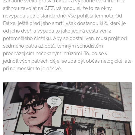
Záhadné světlo prosvítí činžák a vypadne elektřina, než
stihnou zavolat na ČEZ, všimnou si, že to za okny
nevypadá úplně standardně. Vše pohltila temnota. Od
Felixe, ještě před jeho smrtí, však dostanou klíč, který je
od jeho dveří a vypadá to jako jediná cesta ven z
potemnělého činžáku. Aby se dostali ven, musí projít od
sedmého patra až dolů, temným schodištěm
procházejícím nečekanými hrůzami. To, co se v
jednotlivých patrech děje, se zdá být občas nelogické, ale
při nejmenším to je děsivé.