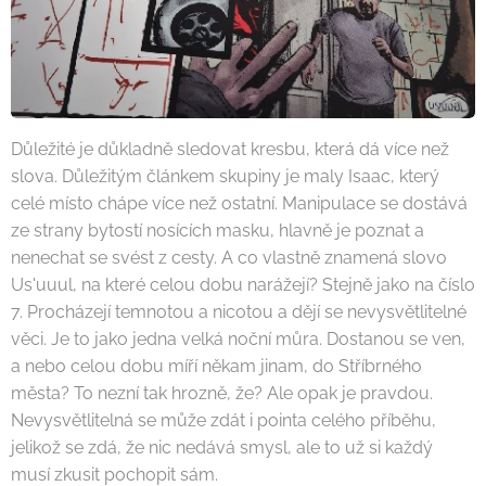
Důležité je důkladně sledovat kresbu, která dá více než
slova. Důležitým článkem skupiny je maly Isaac, který
celé místo chápe více než ostatní. Manipulace se dostává
ze strany bytostí nosících masku, hlavně je poznat a
nenechat se svést z cesty. A co vlastně znamená slovo
Us'uuul, na které celou dobu narážejí? Stejně jako na číslo
7. Procházejí temnotou a nicotou a dějí se nevysvětlitelné
věci. Je to jako jedna velká noční můra. Dostanou se ven,
a nebo celou dobu míří někam jinam, do Stříbrného
města? To nezní tak hrozně, že? Ale opak je pravdou.
Nevysvětlitelná se může zdát i pointa celého příběhu,
jelikož se zdá, že nic nedává smysl, ale to už si každý
musí zkusit pochopit sám.