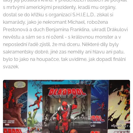
s mrtvými americkými prezidenty, kradli mu orgány,
dostal se do křížku s organizací S.H.I.E.L.D., získal si
kamarády, jako je nekromant Michael, robožena
Prestonová a duch Benjamina Franklina, ukradl Drákulovi
nevěstu a sám se s ní oženil - s královnou monster a v
neposlední řadě zjistil, že má dceru. Některé díly byly
sakramentsky dobré, jiné zas neměly ani hlavu ani patu,
bylo to jako na houpačce, tak uvidíme, jak dopadl finální
svazek.