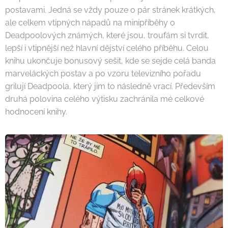
postavami. Jedná se vždy pouze o pár stránek krátkých,
ale celkem vtipných nápadů na minipříběhy o
Deadpoolových známých, které jsou, troufám si tvrdit,
lepší i vtipnější než hlavní dějství celého příběhu. Celou
knihu ukončuje bonusový sešit, kde se sejde celá banda
marveláckých postav a po vzoru televizního pořadu
grilují Deadpoola, který jim to následně vrací. Především
druhá polovina celého výtisku zachránila mé celkové
hodnocení knihy.