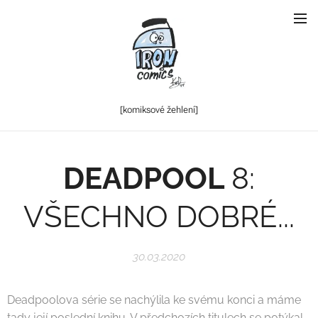
[komiksové
žehlení]
DEADPOOL
8:
VŠECHNO DOBRÉ...
30.03.2020
Deadpoolova série se nachýlila ke svému konci a máme
tady její poslední knihu. V předchozích titulech se potýkal