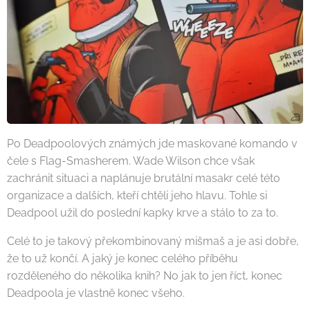
Po Deadpoolových známých jde maskované komando v
čele s Flag-Smasherem. Wade Wilson chce však
zachránit situaci a naplánuje brutální masakr celé této
organizace a dalších, kteří chtěli jeho hlavu. Tohle si
Deadpool užil do poslední kapky krve a stálo to za to.
Celé to je takový překombinovaný mišmaš a je asi dobře,
že to už končí. A jaký je konec celého příběhu
rozděleného do několika knih? No jak to jen říct, konec
Deadpoola je vlastně konec všeho.