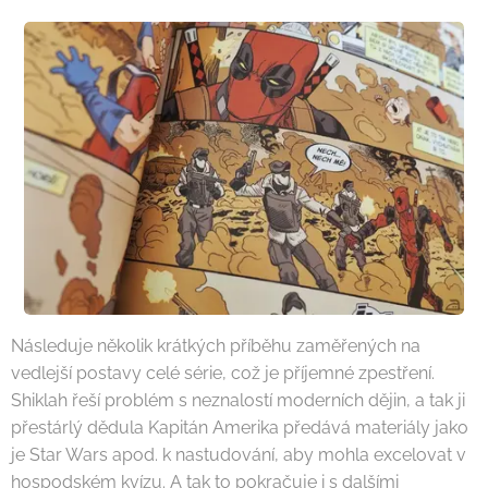
Následuje několik krátkých příběhu zaměřených na
vedlejší postavy celé série, což je příjemné zpestření.
Shiklah řeší problém s neznalostí moderních dějin, a tak ji
přestárlý dědula Kapitán Amerika předává materiály jako
je Star Wars apod. k nastudování, aby mohla excelovat v
hospodském kvízu. A tak to pokračuje i s dalšími