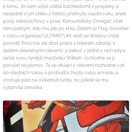
k tomu, že sám sobě udělá tracheotomii z propisky, a
následně si při útěku z řetězů přehryže vlastní ruku, aneb
pudy sebezáchovy v praxi. Komunistický Omegáč však
není jediným, kdo mu jde po krku. Dalším je Flag-Smasher
s celou organizací ULTIMATUM, kteří se Wadovi chtějí
pomstít. Pool má ale dost práce s řešením záhady s
dalšími skleněnými rakvemi, a jelikož v jedné z nich kdysi
našel svou nynější manželku Shiklah, rozhodne se ji
povolat na pomoc. Ta se situaci s rakvemi rozhodne vzít
do vlastních rukou a probudí k životu svou armádu a
zosnuje plán na ovládnutí světa, no pěkně se mu
vybarvila ženuška.