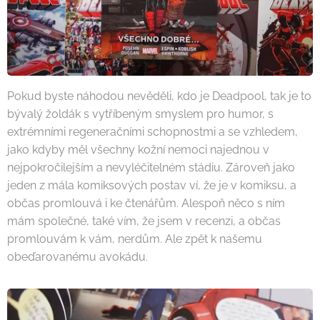
Pokud byste náhodou nevěděli, kdo je Deadpool, tak je to
bývalý žoldák s vytříbeným smyslem pro humor, s
extrémními regeneračními schopnostmi a se vzhledem,
jako kdyby měl všechny kožní nemoci najednou v
nejpokročilejším a nevyléčitelném stádiu. Zároveň jako
jeden z mála komiksových postav ví, že je v komiksu, a
občas promlouvá i ke čtenářům. Alespoň něco s ním
mám společné, také vím, že jsem v recenzi, a občas
promlouvám k vám, nerdům. Ale zpět k našemu
obeďarovanému avokádu.