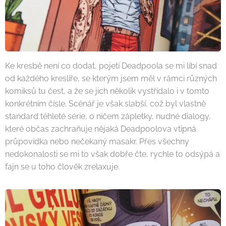
Ke kresbě není co dodat, pojetí Deadpoola se mi líbí snad
od každého kreslíře, se kterým jsem měl v rámci různých
komiksů tu čest, a že se jich několik vystřídalo i v tomto
konkrétním čísle. Scénář je však slabší, což byl vlastně
standard téhleté série, o ničem zápletky, nudné dialogy,
které občas zachraňuje nějaká Deadpoolova vtipná
průpovídka nebo nečekaný masakr. Přes všechny
nedokonalosti se mi to však dobře čte, rychle to odsýpá a
fajn se u toho člověk zrelaxuje.