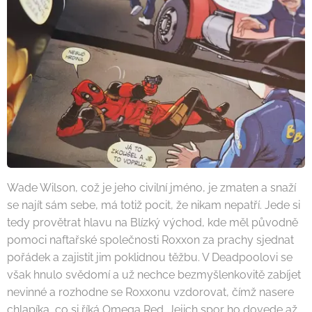
Wade Wilson, což je jeho civilní jméno, je zmaten a snaží
se najít sám sebe, má totiž pocit, že nikam nepatří. Jede si
tedy provětrat hlavu na Blízký východ, kde měl původně
pomoci naftařské společnosti Roxxon za prachy sjednat
pořádek a zajistit jim poklidnou těžbu. V Deadpoolovi se
však hnulo svědomí a už nechce bezmyšlenkovitě zabíjet
nevinné a rozhodne se Roxxonu vzdorovat, čímž nasere
chlapíka, co si říká Omega Red. Jejich spor ho dovede až