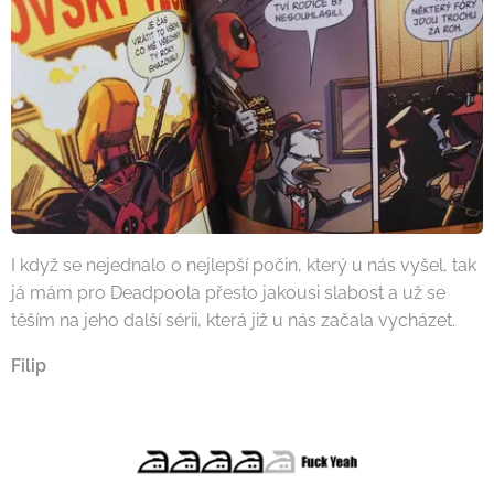
I když se nejednalo o nejlepší počin, který u nás vyšel, tak
já mám pro Deadpoola přesto jakousi slabost a už se
těším na jeho další sérii, která již u nás začala vycházet.
Filip