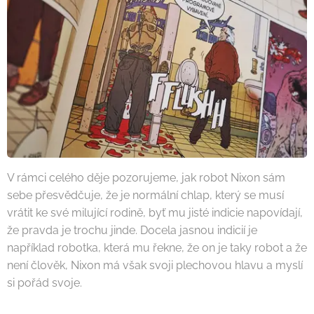
V rámci celého děje pozorujeme, jak robot Nixon sám
sebe přesvědčuje, že je normální chlap, který se musí
vrátit ke své milující rodině, byť mu jisté indicie napovídají,
že pravda je trochu jinde. Docela jasnou indicií je
například robotka, která mu řekne, že on je taky robot a že
není člověk, Nixon má však svoji plechovou hlavu a myslí
si pořád svoje.