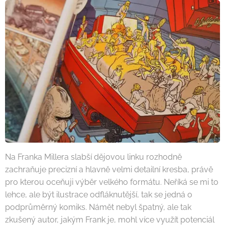
Na Franka Millera slabší dějovou linku rozhodně
zachraňuje precizní a hlavně velmi detailní kresba, právě
pro kterou oceňuji výběr velkého formátu. Neříká se mi to
lehce, ale být ilustrace odfláknutější, tak se jedná o
podprůměrný komiks. Námět nebyl špatný, ale tak
zkušený autor, jakým Frank je, mohl více využít potenciál