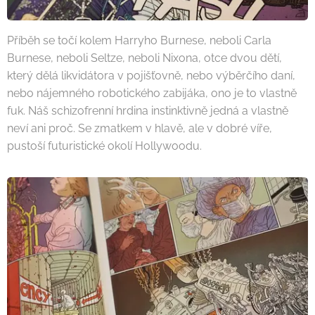
Příběh se točí kolem Harryho Burnese, neboli Carla
Burnese, neboli Seltze, neboli Nixona, otce dvou dětí,
který dělá likvidátora v pojišťovně, nebo výběrčího daní,
nebo nájemného robotického zabijáka, ono je to vlastně
fuk. Náš schizofrenní hrdina instinktivně jedná a vlastně
neví ani proč. Se zmatkem v hlavě, ale v dobré víře,
pustoší futuristické okolí Hollywoodu.