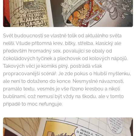
Svět budoucnosti se vlastně tolik od aktuálního světa
neliší. Všude přítomná krev, bitky, střelba, klasický ale
především hromadný sex, povalující se obaly od
čokoládových tyčinek a plechovek od kolových nápojů.
Takových věcí je komiks plný, postrádá však
propracovanější scénář. Je zde pokus o hlubší myšlenku,
ale není to dotaženo do konce. Nesmyslné návaznosti,
pramálo textu, vesměs je vše řízeno kresbou a nikoli
bublinami, což nemusí být vždy na škodu, ale v tomto
případě to moc nefunguje.