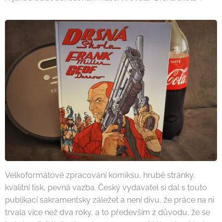
Velkoformátové zpracování komiksu, hrubé stránky,
kvalitní tisk, pevná vazba. Český vydavatel si dal s touto
publikací sakramentsky záležet a není divu, že práce na ni
trvala více než dva roky, a to především z důvodu, že se