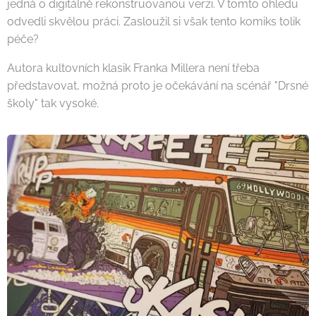
jedná o digitálně rekonstruovanou verzi. V tomto ohledu
odvedli skvělou práci. Zasloužil si však tento komiks tolik
péče?
Autora kultovních klasik Franka Millera není třeba
představovat, možná proto je očekávání na scénář "Drsné
školy" tak vysoké.