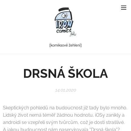
[komiksové
žehlení]
DRSNÁ ŠKOLA
14.01.2020
Skeptických pohledů na budoucnost již tady bylo mnoho.
Lidský život nemá téměř žádnou hodnotu, iOSy zanikly a
androidi se vzepřeli svým tvůrcům, což je dosti strašlivé.
A jakou budoucnost nám naservírovala "Drsná škola"?