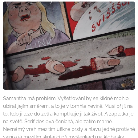
Samantha má problém. Vyšetřování by se klidně mohlo
ubírat jejím směrem, a to je v tomhle nevině. Musí přijít na
to, kdo ji leze do zelí a komplikuje ji tak život. A zápletka je
na světě. Šerif doslova čenichá, ale zatím marně.
Neznámý vrah mezitím ufikne prsty a hlavu jedné protivné
svini a já mezitím slintající při myšlenkách na klobásky