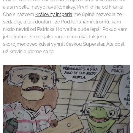
a asi i vcelku nevybíravé komiksy. První kniha od Franka
Cho s názvem
Královny impéria
mě úplně nezvedla ze
sedačky, a tak doufám, že Pod korunami stromů, kam
nikdo nevidí od Patricka Horvatha bude lepší. Pokud vám
jeho jméno, stejně jako mně, něco říká, tak jeho
skorojmenovec kdysi vyhrál českou Superstar. Ale dost
už kravin a jdeme na to.