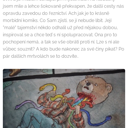
jsem mile a lehce šokovaně překvapen, že další cesty nás
opravdu zavedou do řeznictví. Ach jak je to krásně
morbidní komiks. Co Sam zjistí, se jí nebude líbit. Její
"malé" tajemství někdo odhalil už před nějakou dobou,
inspiroval se a chce teď s ní spolupracovat. Ona pro to
pochopení nemá, a tak se vše obrátí proti ní. Lze s ní ale
vůbec souznít? A kdo bude nakonec za své činy pikat? Po
pár dalších mrtvolách se to dozvíte..