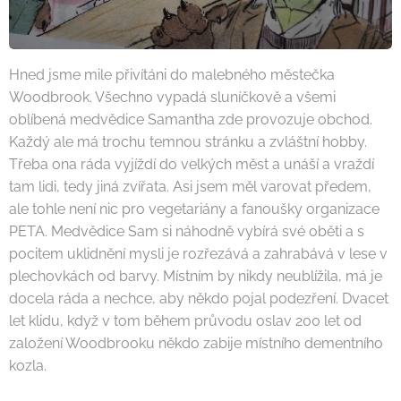
Hned jsme mile přivítáni do malebného městečka
Woodbrook. Všechno vypadá sluníčkově a všemi
oblíbená medvědice Samantha zde provozuje obchod.
Každý ale má trochu temnou stránku a zvláštní hobby.
Třeba ona ráda vyjíždí do velkých měst a unáší a vraždí
tam lidi, tedy jiná zvířata. Asi jsem měl varovat předem,
ale tohle není nic pro vegetariány a fanoušky organizace
PETA. Medvědice Sam si náhodně vybírá své oběti a s
pocitem uklidnění mysli je rozřezává a zahrabává v lese v
plechovkách od barvy. Místním by nikdy neublížila, má je
docela ráda a nechce, aby někdo pojal podezření. Dvacet
let klidu, když v tom během průvodu oslav 200 let od
založení Woodbrooku někdo zabije místního dementního
kozla.