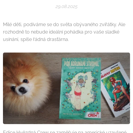
29.08.2025
Milé děti, podíváme se do světa obývaného zvířátky. Ale
rozhodně to nebude ideální pohádka pro vaše sladké
usínání, spíše řádná drasťárna.
Edice Hvězdná Crew se zaměřuje na americké uzavřené