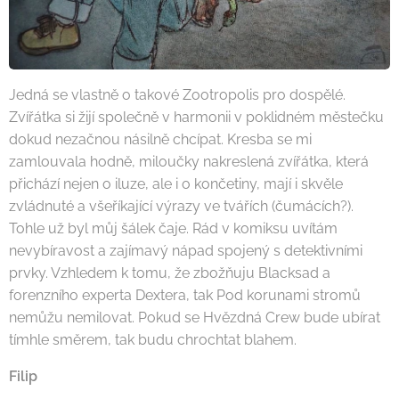
Jedná se vlastně o takové Zootropolis pro dospělé.
Zvířátka si žijí společně v harmonii v poklidném městečku
dokud nezačnou násilně chcípat. Kresba se mi
zamlouvala hodně, miloučky nakreslená zvířátka, která
přichází nejen o iluze, ale i o končetiny, mají i skvěle
zvládnuté a všeříkající výrazy ve tvářích (čumácích?).
Tohle už byl můj šálek čaje. Rád v komiksu uvítám
nevybíravost a zajímavý nápad spojený s detektivními
prvky. Vzhledem k tomu, že zbožňuju Blacksad a
forenzního experta Dextera, tak Pod korunami stromů
nemůžu nemilovat. Pokud se Hvězdná Crew bude ubírat
tímhle směrem, tak budu chrochtat blahem.
Filip