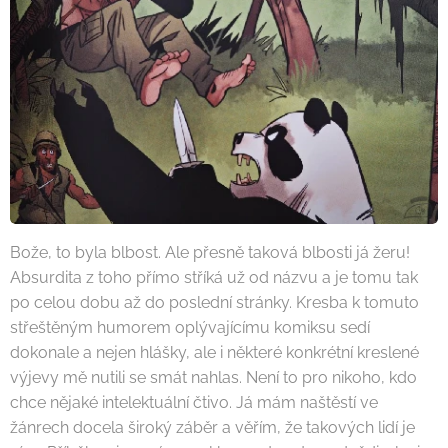
Bože, to byla blbost. Ale přesně taková blbosti já žeru!
Absurdita z toho přímo stříká už od názvu a je tomu tak
po celou dobu až do poslední stránky. Kresba k tomuto
střeštěným humorem oplývajícímu komiksu sedí
dokonale a nejen hlášky, ale i některé konkrétní kreslené
výjevy mě nutili se smát nahlas. Není to pro nikoho, kdo
chce nějaké intelektuální čtivo. Já mám naštěstí ve
žánrech docela široký záběr a věřím, že takových lidí je