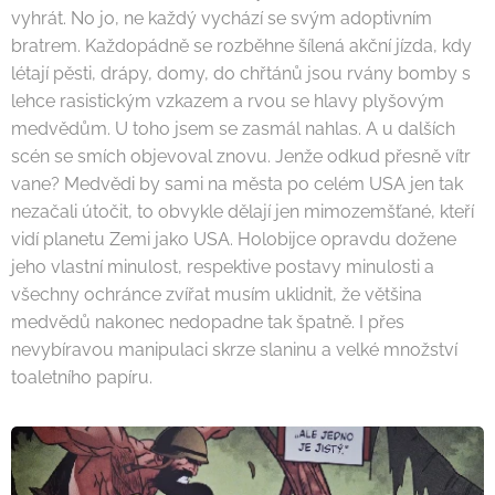
vyhrát. No jo, ne každý vychází se svým adoptivním
bratrem. Každopádně se rozběhne šílená akční jízda, kdy
létají pěsti, drápy, domy, do chřtánů jsou rvány bomby s
lehce rasistickým vzkazem a rvou se hlavy plyšovým
medvědům. U toho jsem se zasmál nahlas. A u dalších
scén se smích objevoval znovu. Jenže odkud přesně vítr
vane? Medvědi by sami na města po celém USA jen tak
nezačali útočit, to obvykle dělají jen mimozemšťané, kteří
vidí planetu Zemi jako USA. Holobijce opravdu dožene
jeho vlastní minulost, respektive postavy minulosti a
všechny ochránce zvířat musím uklidnit, že většina
medvědů nakonec nedopadne tak špatně. I přes
nevybíravou manipulaci skrze slaninu a velké množství
toaletního papíru.