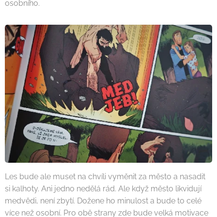
osobního.
Les bude ale muset na chvíli vyměnit za město a nasadit
si kalhoty. Ani jedno nedělá rád. Ale když město likvidují
medvědi, není zbytí. Dožene ho minulost a bude to celé
více než osobní. Pro obě strany zde bude velká motivace