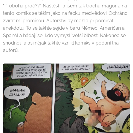
"Proboha proč??". Naštěstí já jsem tak trochu magor a na
tento komiks se těším jako na facku medvědovi. Ochránci
zvířat mi prominou. Autorství by mohlo připomínat
anekdotu. To se takhle sejde v baru Němec, Američan a
Španěl a hádají se, kdo vymyslí větší blbost. Nakonec se
shodnou a asi nějak takhle vznikl komiks v podání tria
autorů.