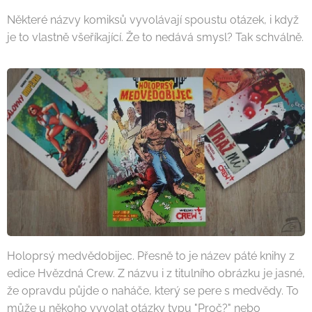
Některé názvy komiksů vyvolávají spoustu otázek, i když
je to vlastně všeříkající. Že to nedává smysl? Tak schválně.
Holoprsý medvědobijec. Přesně to je název páté knihy z
edice Hvězdná Crew. Z názvu i z titulního obrázku je jasné,
že opravdu půjde o naháče, který se pere s medvědy. To
může u někoho vyvolat otázky typu "Proč?" nebo