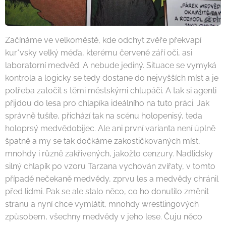
Začínáme ve velkoměstě, kde odchyt zvěře překvapí
kur*vsky velký méďa, kterému červeně září oči, asi
laboratorní medvěd. A nebude jediný. Situace se vymyká
kontrola a logicky se tedy dostane do nejvyšších míst a je
potřeba zatočit s těmi městskými chlupáči. A tak si agenti
přijdou do lesa pro chlapíka ideálního na tuto práci. Jak
správně tušíte, přichází tak na scénu holopenisý, teda
holoprsý medvědobijec. Ale ani první varianta není úplně
špatně a my se tak dočkáme zakostičkovaných míst,
mnohdy i různě zakřivených, jakožto cenzury. Nadlidsky
silný chlapík po vzoru Tarzana vychován zvířaty, v tomto
případě nečekaně medvědy, zprvu les a medvědy chránil
před lidmi. Pak se ale stalo něco, co ho donutilo změnit
stranu a nyní chce vymlátit, mnohdy wrestlingových
způsobem, všechny medvědy v jeho lese. Čuju něco