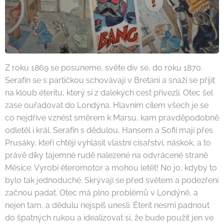
Z roku 1869 se posuneme, světe div se, do roku 1870.
Serafín se s partičkou schovávají v Bretani a snaží se přijít
na kloub éteritu, který si z dalekých cest přivezli. Otec šel
zase ouřadovat do Londýna. Hlavním cílem všech je se
co nejdříve vznést směrem k Marsu, kam pravděpodobně
odletěl i král. Serafín s dědulou, Hansem a Sofií mají přes
Prusáky, kteří chtějí vyhlásit vlastní císařství, náskok, a to
právě díky tajemné rudě nalezené na odvrácené straně
Měsíce. Vyrobí éteromotor a mohou letět! No jo, kdyby to
bylo tak jednoduché. Skrývají se před světem a podezření
začnou padat. Otec má plno problémů v Londýně, a
nejen tam, a dědulu nejspíš unesli. Éterit nesmí padnout
do špatných rukou a idealizovat si, že bude použit jen ve