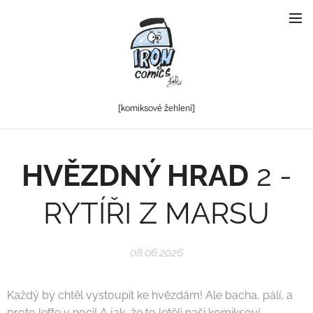
[komiksové
žehlení]
HVĚZDNÝ HRAD
2 -
RYTÍŘI Z MARSU
08.06.2026
Každý by chtěl vystoupit ke hvězdám! Ale bacha, pálí, a
proto leťte v noci! A jak, že to letěli naši komiksoví