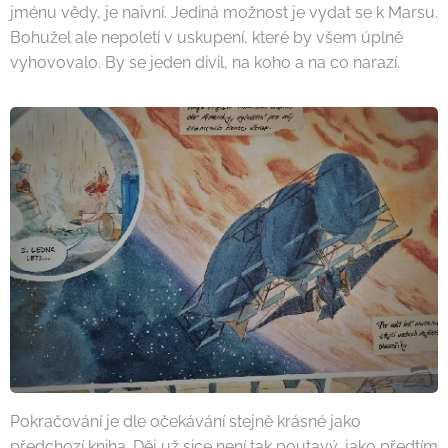
jménu vědy, je naivní. Jediná možnost je vydat se k Marsu.
Bohužel ale nepoletí v uskupení, které by všem úplně
vyhovovalo. By se jeden divil, na koho a na co narazí.
Pokračování je dle očekávání stejně krásné jako
předchozí kniha. Děj už sice není tak poutavý, jako předtím