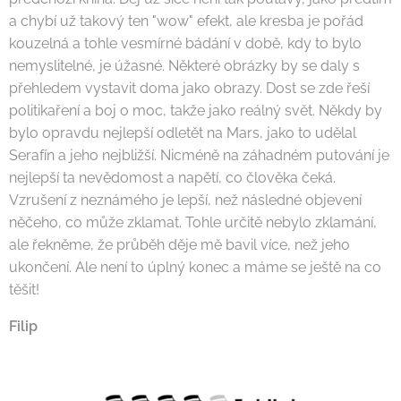
a chybí už takový ten "wow" efekt, ale kresba je pořád
kouzelná a tohle vesmírné bádání v době, kdy to bylo
nemyslitelné, je úžasné. Některé obrázky by se daly s
přehledem vystavit doma jako obrazy. Dost se zde řeší
politikaření a boj o moc, takže jako reálný svět. Někdy by
bylo opravdu nejlepší odletět na Mars, jako to udělal
Serafín a jeho nejbližší. Nicméně na záhadném putování je
nejlepší ta nevědomost a napětí, co člověka čeká.
Vzrušení z neznámého je lepší, než následné objevení
něčeho, co může zklamat. Tohle určitě nebylo zklamání,
ale řekněme, že průběh děje mě bavil více, než jeho
ukončení. Ale není to úplný konec a máme se ještě na co
těšit!
Filip