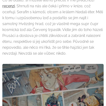
Co se událo, si můžete letmo přečíst v mé předchozí
recenzi
. Shrnutí na nás ale čeká i přímo v knize, což
oceňuji. Serafín s kámoši, otcem a králem hledali éter. Měli
k tomu i uzpůsobenou loď a podařilo se jim najít i
samotný Hvězdný hrad, což je vlastně mega supr čupr
kosmická loď ala Červený trpaslík. Vidle jim do toho házeli
Prusáci a doslova je chtěli zlikvidovat a zabránit nalezení
éteru, respektive si jej ukořistit pro sebe. Původně se
nepovedlo, ale něco mi říká, že se tihle hajzlíci jen tak
nevzdají. Nevzdá se ale vůbec nikdo.