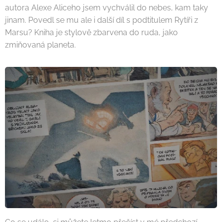
autora Alexe Aliceho jsem vychválil do nebes, kam taky
jinam. Povedl se mu ale i další díl s podtitulem Rytíři z
Marsu? Kniha je stylově zbarvena do ruda, jako
zmiňovaná planeta.