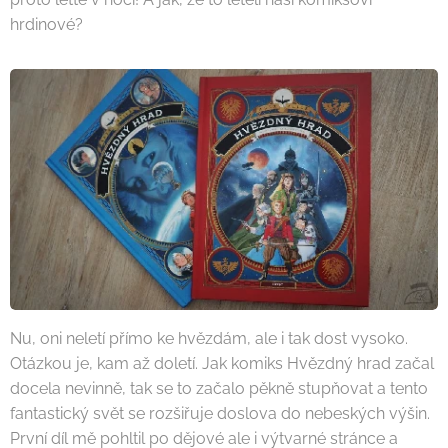
hrdinové?
Nu, oni neletí přímo ke hvězdám, ale i tak dost vysoko.
Otázkou je, kam až doletí. Jak komiks Hvězdný hrad začal
docela nevinně, tak se to začalo pěkně stupňovat a tento
fantastický svět se rozšiřuje doslova do nebeských výšin.
První díl mě pohltil po dějové ale i výtvarné stránce a