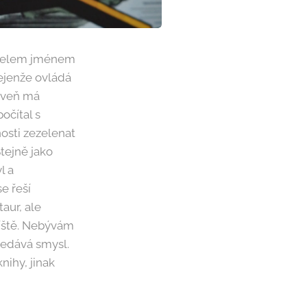
ditelem jménem
nejenže ovládá
roveň má
očítal s
sti zezelenat
tejně jako
l a
e řeší
aur, ale
příště. Nebývám
 nedává smysl.
nihy, jinak