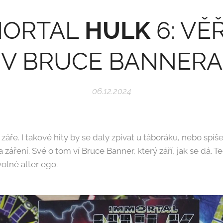
MORTAL
HULK
6: VĚ
V BRUCE BANNERA
06.12.2024
 záře. I takové hity by se daly zpívat u táboráku, nebo spí
áření. Své o tom ví Bruce Banner, který září, jak se dá. T
olné alter ego.