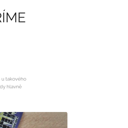
ŘÍME
še u takového
edy hlavně