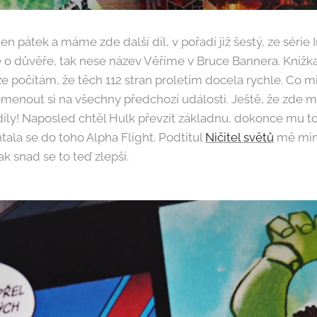
en pátek a máme zde další díl, v pořadí již šestý, ze série
še o důvěře, tak nese název Věříme v Bruce Bannera. Kníž
e počítám, že těch 112 stran proletím docela rychle. Co m
pomenout si na všechny předchozí události. Ještě, že zde
díly! Naposled chtěl Hulk převzít základnu, dokonce mu to
tala se do toho Alpha Flight. Podtitul
Ničitel světů
mě min
k snad se to teď zlepší.