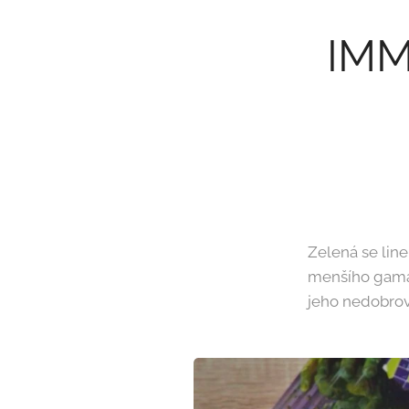
IM
Zelená se line
menšího gama z
jeho nedobrov