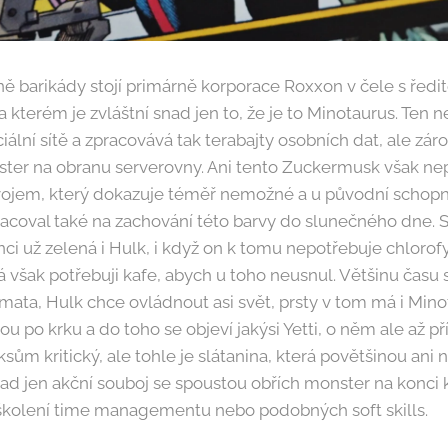
ně barikády stojí primárně korporace Roxxon v čele s ře
a kterém je zvláštní snad jen to, že je to Minotaurus. Ten 
ciální sítě a zpracovává tak terabajty osobních dat, ale zá
ter na obranu serverovny. Ani tento Zuckermusk však nep
jem, který dokazuje téměř nemožné a u původní schopno
racoval také na zachování této barvy do slunečného dne. S
nci už zelená i Hulk, i když on k tomu nepotřebuje chlorofy
á však potřebuji kafe, abych u toho neusnul. Většinu času s
ata, Hulk chce ovládnout asi svět, prsty v tom má i Minot
ou po krku a do toho se objeví jakýsi Yetti, o něm ale až 
sům kritický, ale tohle je slátanina, která povětšinou ani
ad jen akční souboj se spoustou obřích monster na konci k
 školení time managementu nebo podobných soft skills.