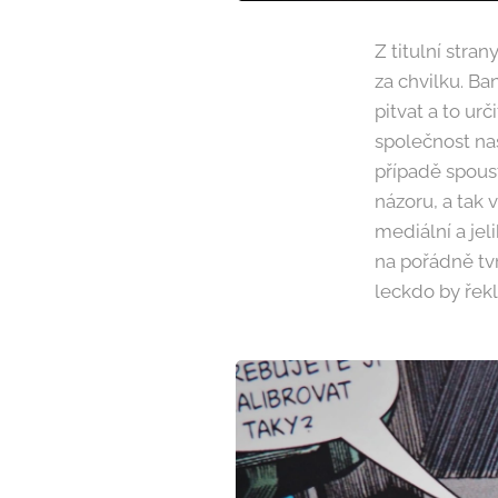
Z titulní stra
za chvilku. Ba
pitvat a to urč
společnost nas
případě spoust
názoru, a tak v
mediální a jel
na pořádně tvr
leckdo by řekl