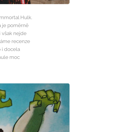
 Immortal Hulk.
ka je poměrně
i však nejde
 máme recenze
 i docela
ule moc