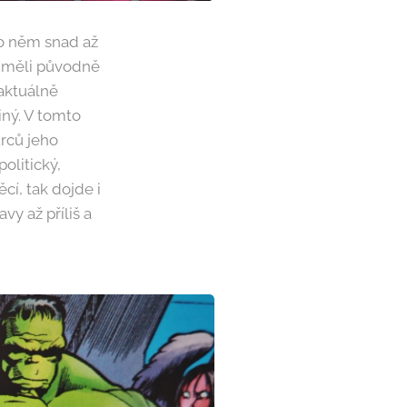
 o něm snad až
j měli původně
e aktuálně
iný. V tomto
ůrců jeho
politický,
cí, tak dojde i
vy až příliš a