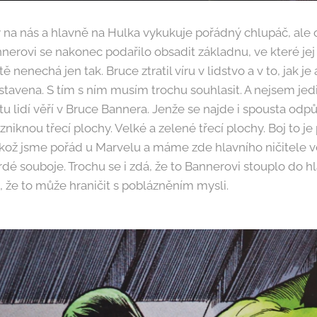
ny na nás a hlavně na Hulka vykukuje pořádný chlupáč, ale
nnerovi se nakonec podařilo obsadit základnu, ve které je
itě nenechá jen tak. Bruce ztratil víru v lidstvo a v to, jak j
tavena. S tím s ním musím trochu souhlasit. A nejsem jed
u lidí věří v Bruce Bannera. Jenže se najde i spousta odp
zniknou třecí plochy. Velké a zelené třecí plochy. Boj to je 
ikož jsme pořád u Marvelu a máme zde hlavního ničitele vě
dé souboje. Trochu se i zdá, že to Bannerovi stouplo do hla
, že to může hraničit s poblázněním mysli.