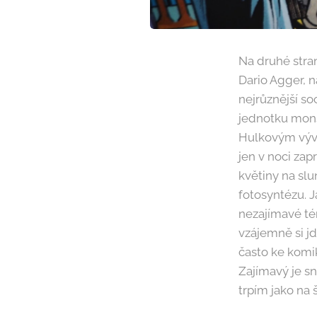
Na druhé stra
Dario Agger, n
nejrůznější so
jednotku mons
Hulkovým vývo
jen v noci zap
květiny na slu
fotosyntézu. J
nezajímavé tém
vzájemně si jd
často ke komik
Zajímavý je sn
trpím jako na