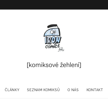
[komiksové
žehlení]
ČLÁNKY
SEZNAM KOMIKSŮ
O NÁS
KONTAKT