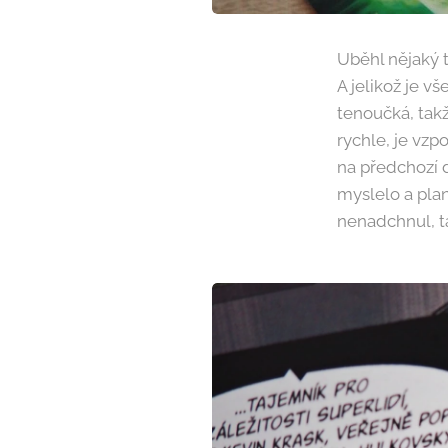
Uběhl nějaký t
A jelikož je v
tenoučká, takž
rychle, je vz
na předchozí 
myslelo a plan
nenadchnul, ta