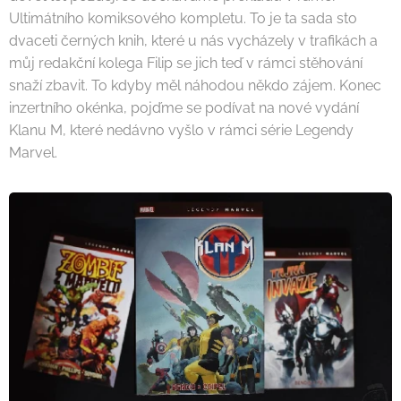
Ultimátního komiksového kompletu. To je ta sada sto
dvaceti černých knih, které u nás vycházely v trafikách a
můj redakční kolega Filip se jich teď v rámci stěhování
snaží zbavit. To kdyby měl náhodou někdo zájem. Konec
inzertního okénka, pojďme se podívat na nové vydání
Klanu M, které nedávno vyšlo v rámci série Legendy
Marvel.