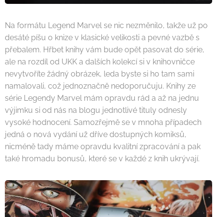
Na formátu Legend Marvel se nic nezměnilo, takže už po
desáté píšu o knize v klasické velikosti a pevné vazbě s
přebalem. Hřbet knihy vám bude opět pasovat do série,
ale na rozdíl od UKK a dalších kolekcí si v knihovničce
nevytvoříte žádný obrázek, leda byste si ho tam sami
namalovali, což jednoznačně nedoporučuju. Knihy ze
série Legendy Marvel mám opravdu rád a až na jednu
výjimku si od nás na blogu jednotlivé tituly odnesly
vysoké hodnocení. Samozřejmě se v mnoha případech
jedná o nová vydání už dříve dostupných komiksů,
nicméně tady máme opravdu kvalitní zpracování a pak
také hromadu bonusů, které se v každé z knih ukrývají.