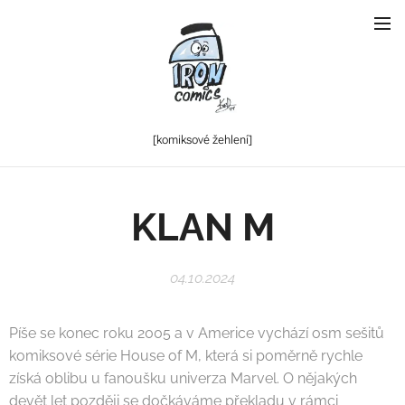
[komiksové
žehlení]
KLAN M
04.10.2024
Píše se konec roku 2005 a v Americe vychází osm sešitů
komiksové série House of M, která si poměrně rychle
získá oblibu u fanoušku univerza Marvel. O nějakých
devět let později se dočkáváme překladu v rámci