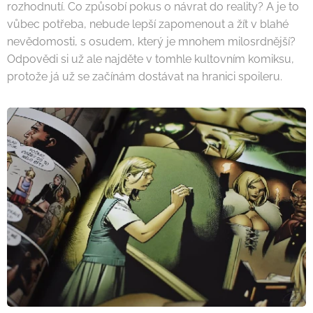
rozhodnutí. Co způsobí pokus o návrat do reality? A je to
vůbec potřeba, nebude lepší zapomenout a žít v blahé
nevědomosti, s osudem, který je mnohem milosrdnější?
Odpovědi si už ale najděte v tomhle kultovním komiksu,
protože já už se začínám dostávat na hranici spoileru.