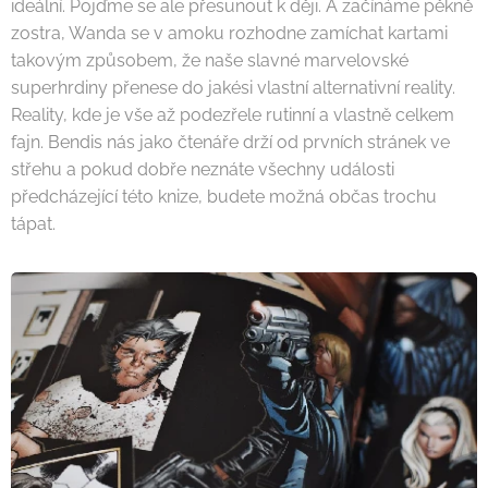
ideální. Pojďme se ale přesunout k ději. A začínáme pěkně
zostra, Wanda se v amoku rozhodne zamíchat kartami
takovým způsobem, že naše slavné marvelovské
superhrdiny přenese do jakési vlastní alternativní reality.
Reality, kde je vše až podezřele rutinní a vlastně celkem
fajn. Bendis nás jako čtenáře drží od prvních stránek ve
střehu a pokud dobře neznáte všechny události
předcházející této knize, budete možná občas trochu
tápat.