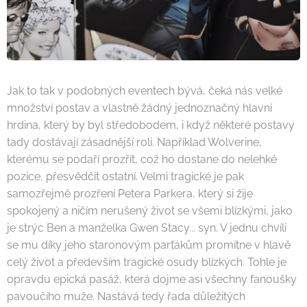
Jak to tak v podobných eventech bývá, čeká nás velké
množství postav a vlastně žádný jednoznačný hlavní
hrdina, který by byl středobodem, i když některé postavy
tady dostávají zásadnější roli. Například Wolverine,
kterému se podaří prozřít, což ho dostane do nelehké
pozice, přesvědčit ostatní. Velmi tragické je pak
samozřejmě prozření Petera Parkera, který si žije
spokojený a ničím nerušený život se všemi blízkými, jako
je strýc Ben a manželka Gwen Stacy... syn. V jednu chvíli
se mu díky jeho staronovým parťákům promítne v hlavě
celý život a především tragické osudy blízkých. Tohle je
opravdu epická pasáž, která dojme asi všechny fanoušky
pavoučího muže. Nastává tedy řada důležitých