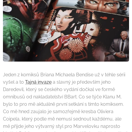
Jeden z komiksů Briana Michaela Bendise už v téhle sérii
vyšel a to
Tajná invaze
a slavný je především jeho
Daredevil, který se českého vydání dočkal ve formě
omnibusů od nakladatelství BBart. Co se týče Klanu M,
bylo to pro mě aktuálně první setkání s tímto komiksem.
Co mě hned zaujalo je samozřejmě kresba Oliviera
Coipela, který podle mě nemusí sednout každému, ale
mě přijde jeho výtvarný styl pro Marvelovku naprosto