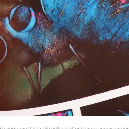
ha poměrně tlustá, ale velká část příběhu je vyprávěna j