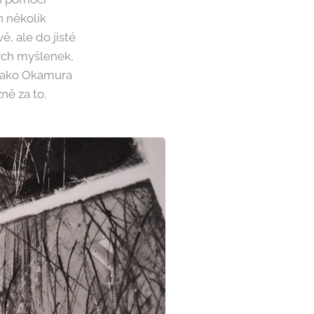
h několik
, ale do jisté
vých myšlenek,
 jako Okamura
ně za to.