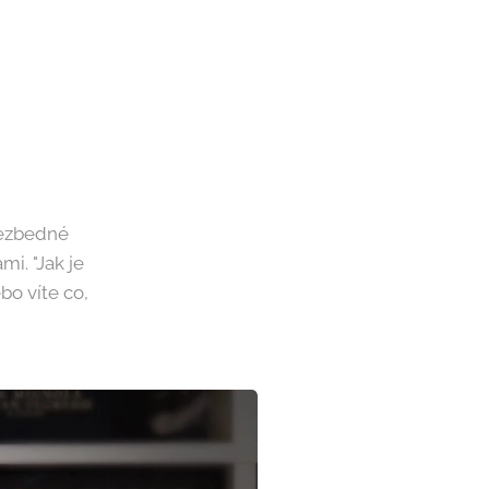
nezbedné
i. "Jak je
ebo víte co,