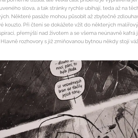
veného slova, a tak stránky rychle ubíhají, teda až na těc
ch. Některé pasáže mohou působit až zbytečně zdlouhavě
vé kouzlo. Při čtení se dokážete vžít do některých malířo
nspiraci, přemýšlí nad životem a se všema neúnavně kafrá
Hlavně rozhovory s již zmiňovanou bytnou někdy stojí váž