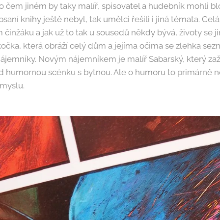
o čem jiném by taky malíř, spisovatel a hudebník mohli b
aní knihy ještě nebyl, tak umělci řešili i jiná témata. Celá
 činžáku a jak už to tak u sousedů někdy bývá, životy se ji
kočka, která obráží celý dům a jejíma očima se zlehka se
nájemníky. Novým nájemníkem je malíř Sabarský, který zaž
d humornou scénku s bytnou. Ale o humoru to primárně nen
smyslu.