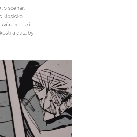
l o scénář,
o klasické
i uvědomuje i
ostí a dala by