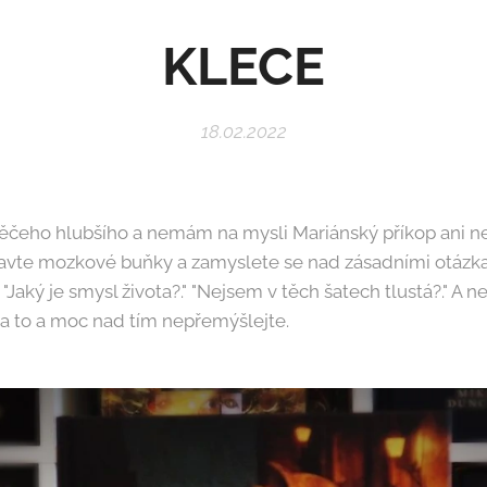
KLECE
18.02.2022
ěčeho hlubšího a nemám na mysli Mariánský příkop ani 
havte mozkové buňky a zamyslete se nad zásadními otázkam
"Jaký je smysl života?." "Nejsem v těch šatech tlustá?." A n
na to a moc nad tím nepřemýšlejte.