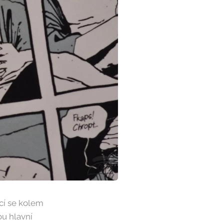
cí se kolem
ou hlavní