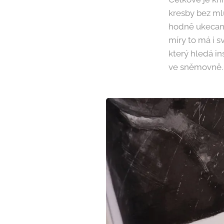
kresby bez mlu
hodně ukecaný
míry to má i s
který hledá i
ve sněmovně. 