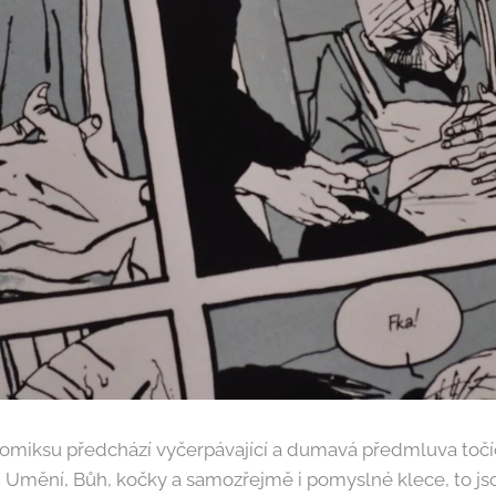
iksu předchází vyčerpávající a dumavá předmluva točí
. Umění, Bůh, kočky a samozřejmě i pomyslné klece, to js