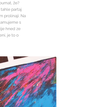
loumat, že?
 tahle partaj
m prolínají. Na
znamujeme s
ije hned ze
í, je to o