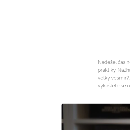
Nadešel čas n
praktiky. Naž
velký vesmír?. 
vykašlete se 