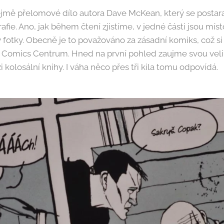
ejmě přelomové dílo autora Dave McKean, který se postara
rafie. Ano, jak během čtení zjistíme, v jedné části jsou míst
 fotky. Obecně je to považováno za zásadní komiks, což s
í Comics Centrum. Hned na první pohled zaujme svou velik
i kolosální knihy. I váha něco přes tři kila tomu odpovídá.