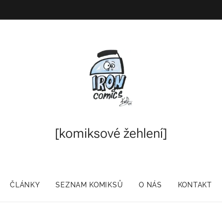
[komiksové
žehlení]
ČLÁNKY
SEZNAM KOMIKSŮ
O NÁS
KONTAKT