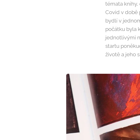
témata knihy, 
Covid v době ps
bydlí v jednom
počátku byla 
jednotlivými 
startu poněku
životě a jeho 