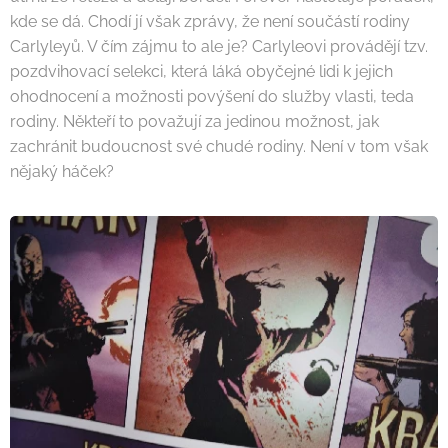
kde se dá. Chodí jí však zprávy, že není součástí rodiny
Carlyleyů. V čím zájmu to ale je? Carlyleovi provádějí tzv.
pozdvihovací selekci, která láká obyčejné lidi k jejich
ohodnocení a možnosti povýšení do služby vlasti, teda
rodiny. Někteří to považují za jedinou možnost, jak
zachránit budoucnost své chudé rodiny. Není v tom však
nějaký háček?