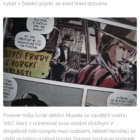
výběr v Selekci půjde, se snad hned dozvíme.
Forever měla tvrdé dětství. Musela se zavděčit svému
"otci", který z ní trénoval svou osobní strážkyni. V
dospělosti řeší rozepře mezi rodinami, někteří nevolníci se
utrhli ze řetězu a dělají bordel. Forever nastoluje pořádek,