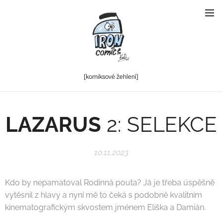
[komiksové
žehlení]
LAZARUS
2: SELEKCE
10.11.2023
Kdo by nepamatoval Rodinná pouta? Já je třeba úspěšně
vytěsnil z hlavy a nyní mě to čeká s podobně kvalitním
kinematografickým skvostem jménem Eliška a Damián.