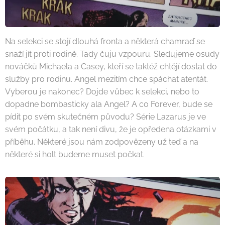
Na selekci se stojí dlouhá fronta a některá chamraď se
snaží jít proti rodině. Tady čuju vzpouru. Sledujeme osudy
nováčků Michaela a Casey, kteří se taktéž chtějí dostat do
služby pro rodinu. Angel mezitím chce spáchat atentát.
Vyberou je nakonec? Dojde vůbec k selekci, nebo to
dopadne bombasticky ala Angel? A co Forever, bude se
pídit po svém skutečném původu? Série Lazarus je ve
svém počátku, a tak není divu, že je opředena otázkami v
příběhu. Některé jsou nám zodpovězeny už teď a na
některé si holt budeme muset počkat.