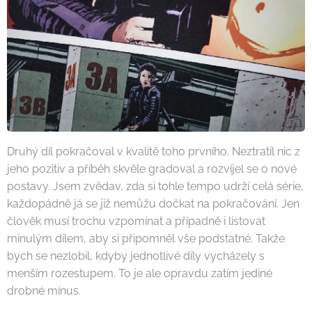
Druhý díl pokračoval v kvalitě toho prvního. Neztratil nic z
jeho pozitiv a příběh skvěle gradoval a rozvíjel se o nové
postavy. Jsem zvědav, zda si tohle tempo udrží celá série,
každopádně já se již nemůžu dočkat na pokračování. Jen
člověk musí trochu vzpomínat a případně i listovat
minulým dílem, aby si připomněl vše podstatné. Takže
bych se nezlobil, kdyby jednotlivé díly vycházely s
menším rozestupem. To je ale opravdu zatím jediné
drobné mínus.