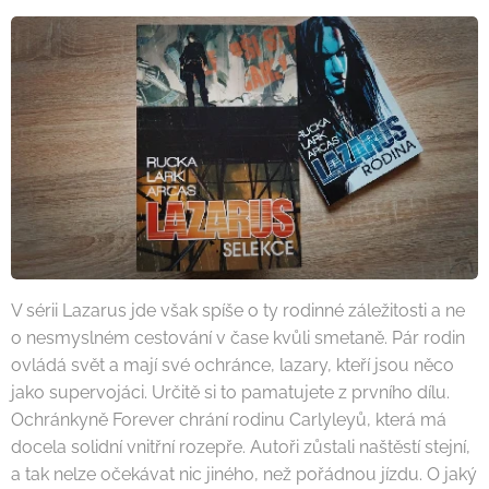
V sérii Lazarus jde však spíše o ty rodinné záležitosti a ne
o nesmyslném cestování v čase kvůli smetaně. Pár rodin
ovládá svět a mají své ochránce, lazary, kteří jsou něco
jako supervojáci. Určitě si to pamatujete z prvního dílu.
Ochránkyně Forever chrání rodinu Carlyleyů, která má
docela solidní vnitřní rozepře. Autoři zůstali naštěstí stejní,
a tak nelze očekávat nic jiného, než pořádnou jízdu. O jaký