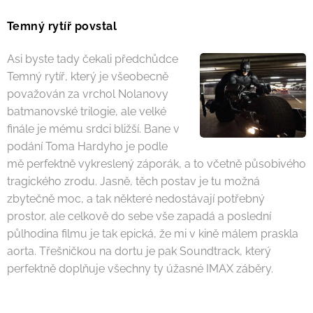
Temný rytíř povstal
Asi byste tady čekali předchůdce
Temný rytíř, který je všeobecně
považován za vrchol Nolanovy
batmanovské trilogie, ale velké
finále je mému srdci bližší. Bane v
podání Toma Hardyho je podle
mě perfektně vykreslený záporák, a to včetně působivého
tragického zrodu. Jasně, těch postav je tu možná
zbytečně moc, a tak některé nedostávají potřebný
prostor, ale celkově do sebe vše zapadá a poslední
půlhodina filmu je tak epická, že mi v kině málem praskla
aorta. Třešničkou na dortu je pak Soundtrack, který
perfektně doplňuje všechny ty úžasné IMAX záběry.