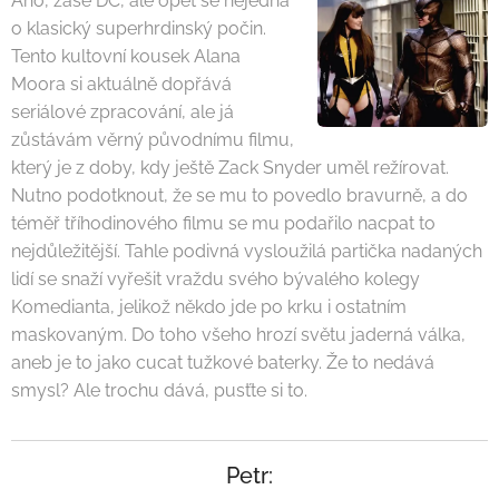
Ano, zase DC, ale opět se nejedná
o klasický superhrdinský počin.
Tento kultovní kousek Alana
Moora si aktuálně dopřává
seriálové zpracování, ale já
zůstávám věrný původnímu filmu,
který je z doby, kdy ještě Zack Snyder uměl režírovat.
Nutno podotknout, že se mu to povedlo bravurně, a do
téměř tříhodinového filmu se mu podařilo nacpat to
nejdůležitější. Tahle podivná vysloužilá partička nadaných
lidí se snaží vyřešit vraždu svého bývalého kolegy
Komedianta, jelikož někdo jde po krku i ostatním
maskovaným. Do toho všeho hrozí světu jaderná válka,
aneb je to jako cucat tužkové baterky. Že to nedává
smysl? Ale trochu dává, pusťte si to.
Petr: