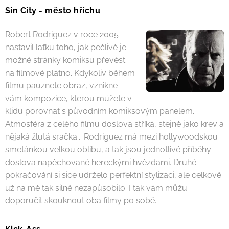
Sin City - město hříchu
Robert Rodriguez v roce 2005
nastavil laťku toho, jak pečlivě je
možné stránky komiksu převést
na filmové plátno. Kdykoliv během
filmu pauznete obraz, vznikne
vám kompozice, kterou můžete v
klidu porovnat s původním komiksovým panelem.
Atmosféra z celého filmu doslova stříká, stejně jako krev a
nějaká žlutá sračka... Rodriguez má mezi hollywoodskou
smetánkou velkou oblibu, a tak jsou jednotlivé příběhy
doslova napěchované hereckými hvězdami. Druhé
pokračování si sice udrželo perfektní stylizaci, ale celkově
už na mě tak silně nezapůsobilo. I tak vám můžu
doporučit skouknout oba filmy po sobě.