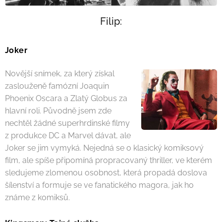
Filip:
Joker
Novější snímek, za který získal
zaslouženě famózní Joaquin
Phoenix Oscara a Zlatý Globus za
hlavní roli. Původně jsem zde
nechtěl žádné superhrdinské filmy
z produkce DC a Marvel dávat, ale
Joker se jim vymyká. Nejedná se o klasický komiksový
film, ale spíše připomíná propracovaný thriller, ve kterém
sledujeme zlomenou osobnost, která propadá doslova
šílenství a formuje se ve fanatického magora, jak ho
známe z komiksů.