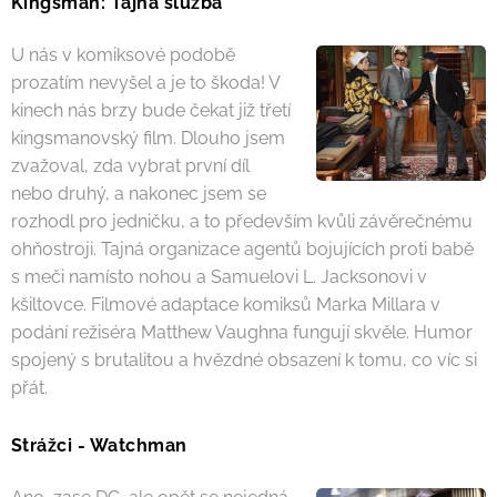
Kingsman: Tajná služba
U nás v komiksové podobě
prozatím nevyšel a je to škoda! V
kinech nás brzy bude čekat již třetí
kingsmanovský film. Dlouho jsem
zvažoval, zda vybrat první díl
nebo druhý, a nakonec jsem se
rozhodl pro jedničku, a to především kvůli závěrečnému
ohňostroji. Tajná organizace agentů bojujících proti babě
s meči namísto nohou a Samuelovi L. Jacksonovi v
kšiltovce. Filmové adaptace komiksů Marka Millara v
podání režiséra Matthew Vaughna fungují skvěle. Humor
spojený s brutalitou a hvězdné obsazení k tomu, co víc si
přát.
Strážci - Watchman