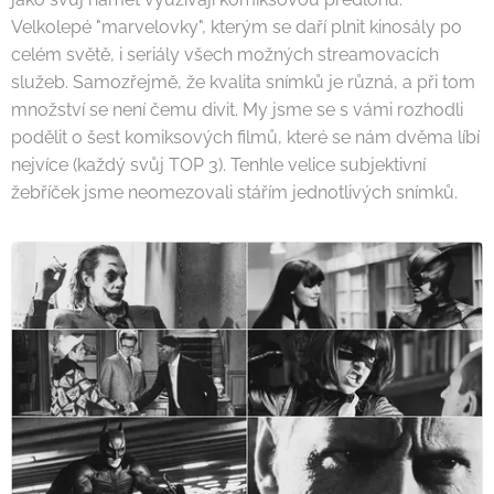
Velkolepé "marvelovky", kterým se daří plnit kinosály po
celém světě, i seriály všech možných streamovacích
služeb. Samozřejmě, že kvalita snímků je různá, a při tom
množství se není čemu divit. My jsme se s vámi rozhodli
podělit o šest komiksových filmů, které se nám dvěma líbí
nejvíce (každý svůj TOP 3). Tenhle velice subjektivní
žebříček jsme neomezovali stářím jednotlivých snímků.