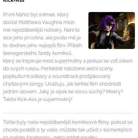
Kick-Ass
První Nářez byl snímek, který
dostal Matthewa Vaughna mezi
mé nejoblíbenější režiséry. Není to
sice jeho prvotina, ale podle mě je
to dodnes jeho nejlepší film. Příběh
teenagerského fandy komiksů,
který se inspiruje mezi superhrdiny a pokusí se vzít zákon
do svých rukou. Perfektně natočené akční scény,
popkulturní odkazy a soundtrack prošpikovaný
chytlavými songy. Uvažuju, jak tenhle film ohodnotit
jedním slovem. Jaký je opak ke slovu suchý? Mokrý?
Takže Kick-Ass je supermokrý!
Tohle byly naše nejoblíbenější komiksové filmy, pokud se
chcete podělit o ty vaše, můžete tak učinit v komentářích
na našem facebooku, nebo mlčet navěky.