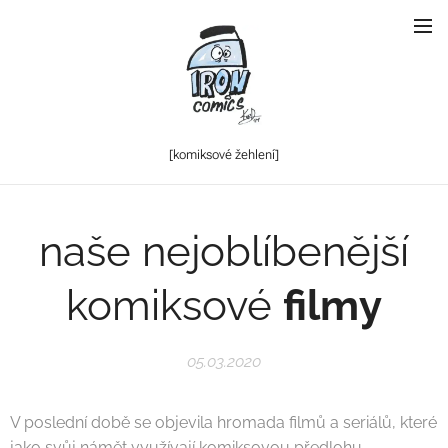
[komiksové
žehlení]
naše nejoblíbenější
komiksové
filmy
05.03.2020
V poslední době se objevila hromada filmů a seriálů, které
jako svůj námět využívají komiksovou předlohu.