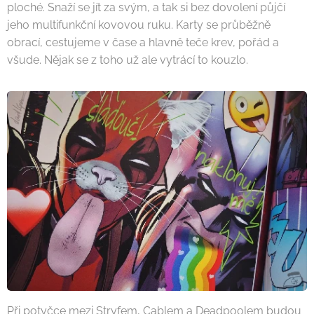
ploché. Snaží se jít za svým, a tak si bez dovolení půjčí
jeho multifunkční kovovou ruku. Karty se průběžně
obrací, cestujeme v čase a hlavně teče krev, pořád a
všude. Nějak se z toho už ale vytrácí to kouzlo.
Při potyčce mezi Stryfem, Cablem a Deadpoolem budou