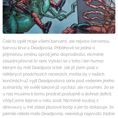
Celé to opět hraje všemi barvami, ale nejvíce červenou,
barvou krve a Deadpoola. Příběhově se jedná o
příjmenou změnu oproti jeho doprodinství, nicméně
zásadní převrat to není. Vytrácí se z toho i ten humor,
kterým by měl Deadpool sršet. Jak již jsem psal v
některých předchozích recenzích, mohla by v našich
končinách už vyjít Deadpoolova série pod vedením jiného
scénáristy. Ve světě takové již vychází, ale rozumím, že se
u nás musíme k tomu prodrat postupně a dohnat deficit,
vždyť jsme teprve u roku 2018. Nicméně souboj s
dinosaury u mě získal plusové body a jen to dokazuje, že
jakmile někde máte Deadpoola, neexistují naprosto žádné