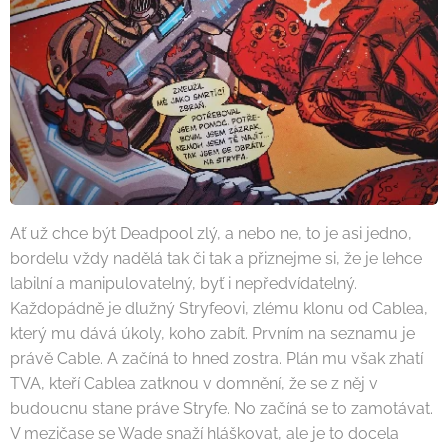
Ať už chce být Deadpool zlý, a nebo ne, to je asi jedno,
bordelu vždy nadělá tak či tak a přiznejme si, že je lehce
labilní a manipulovatelný, byť i nepředvídatelný.
Každopádně je dlužný Stryfeovi, zlému klonu od Cablea,
který mu dává úkoly, koho zabít. Prvním na seznamu je
právě Cable. A začíná to hned zostra. Plán mu však zhatí
TVA, kteří Cablea zatknou v domnění, že se z něj v
budoucnu stane práve Stryfe. No začíná se to zamotávat.
V mezičase se Wade snaží hláškovat, ale je to docela