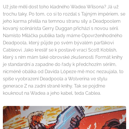
Už jste měli dost toho kladného Wadea Wilsona? Já už
trochu taky. Po tom, co si to rozdal s Tajným impériem, se
jeho karma přelila na temnou stranu síly a Deadpoolem
kovaný scénárista Gerry Duggan přichází s novou sérií.
Namísto Miláčka publika tady máme Opovrženíhodného
Deadpoola, který půjde po svém bývalém parťákovi
Cableovi. Jako kreslíř se k postavě vrací Scott Koblish,
který s ním mám také obrovské zkušenosti. Formát knihy
je standardní a zapadne do řady k předchozím sériím,
nicméně obálka od Davida Lópeze mě moc nezaujala, to
spíše vyobrazení Deadpoola a Wolverina ve stylu
generace Z na zadní straně knihy. Tak se pojďme
kouknout na Wadea a jeho kabel, teda Cablea.