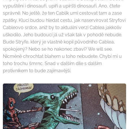
vypuštěni i dinosauři, upíři a upírští dinosauři. Ano, čtete
správně. No ještě, že ten Cablík umí cestovat tam a zase
zpátky. Kluci budou hledat cestu, jak naservírovat Stryfovi
Cableovo srdce, aniž by to aktuální verzi Cablea jakkoliv
uškodilo. Jeho budoucí já už však tak v pohodě nebude.
Bude Stryfe, který je vlastně kopií původního Cablea,
spokojený? Nebo se ho nakonec zbaví? We will see.
Nicméně chrochtat blahem u toho nebudete. Chybí mi u
toho trochu šmrnc. Snad v dalším díle s dalším
protivníkem to bude zajímavější.