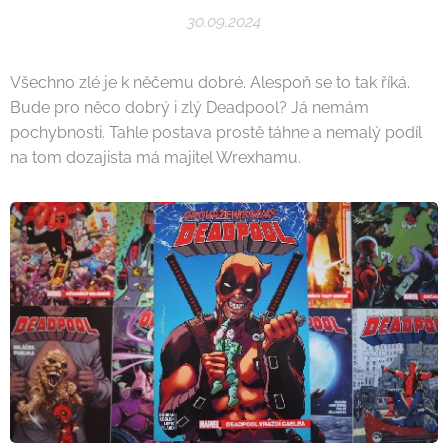
30.09.2024
Všechno zlé je k něčemu dobré. Alespoň se to tak říká.
Bude pro něco dobrý i zlý Deadpool? Já nemám
pochybnosti. Tahle postava prostě táhne a nemalý podíl
na tom dozajista má majitel Wrexhamu.