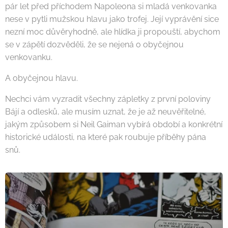
pár let před příchodem Napoleona si mladá venkovanka
nese v pytli mužskou hlavu jako trofej. Její vyprávění sice
nezní moc důvěryhodně, ale hlídka ji propouští, abychom
se v zápětí dozvěděli, že se nejená o obyčejnou
venkovanku.
A obyčejnou hlavu.
Nechci vám vyzradit všechny zápletky z první poloviny
Bájí a odlesků, ale musím uznat, že je až neuvěřitelné,
jakým způsobem si Neil Gaiman vybírá období a konkrétní
historické události, na které pak roubuje příběhy pána
snů.