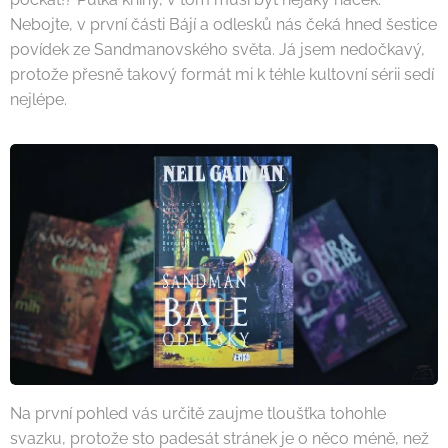
Nebojte, v první části Bájí a odlesků nás čeká hned šestice
povídek ze Sandmanovského světa. Já jsem nedočkavý,
protože přesně takový formát mi k téhle kultovní sérii sedí
nejlépe.
Na první pohled vás určitě zaujme tloušťka tohohle
svazku, protože sto padesát stránek je o něco méně, než