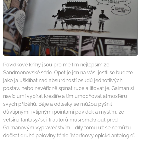
Povídkové knihy jsou pro mě tím nejlepším ze
Sandmonovské série. Opět je jen na vás, jestli se budete
jako já ušklíbat nad absurdností osudů jednotlivých
postav, nebo nevěřícně spínat ruce a litovat je. Gaiman si
navíc umí vybírat kreslíře a tím umocňovat atmosféru
svých příběhů. Báje a odlesky se můžou pyšnit
důvtipnými i vtipnými pointami povídek a myslím, že
většina fantasy/sci-fi autorů musí smeknout před
Gaimanovým vypravěčstvím. I díly tomu už se nemůžu
dočkat druhé poloviny téhle "Morfeovy epické antologie".