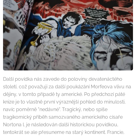
Další povídka nás zavede do poloviny devatenáctého
století, což považuji za další poukázání Morfeova vlivu na
dějiny, v tomto případě ty americké. Po předchozí páté
knize je to vlastně první výraznější pohled do minulosti,
navíc poměrně "nedávné". Tragický, nebo spíše
tragikomický příběh samozvaného amerického císaře
Nortona l. je následován další historickou povídkou,
tentokrát se ale přesuneme na starý kontinent. Francie,