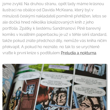
jsme zvyklí. Na druhou stranu, opět tady máme krásnou
ilustraci na obálce od Davida McKeana, který byl v
minulosti českými nakladateli poměrně přehlížen, letos se
ale dočká hned několika lokalizovaných knih z jeho
portfolia. Zpátky k šestému Sandmanovi. Plně barevný
komiks v kvalitním paperbacku je už v téhle sérii standard,
takže pokud znáte předchozí díly, nemůže vás kniha ničím
překvapit. A pokud ho neznáte, no tak to se urychleně
vraťte k první knize s podtitulem
Preludia a nokturna
.