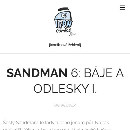
[komiksové
žehlení]
SANDMAN
6: BÁJE A
ODLESKY I.
09.05.2023
Šestý Sandman! Je tady a je ho jenom půl. No tak
počkat!? Půlka knihy, v tom musí být nějaký háček.