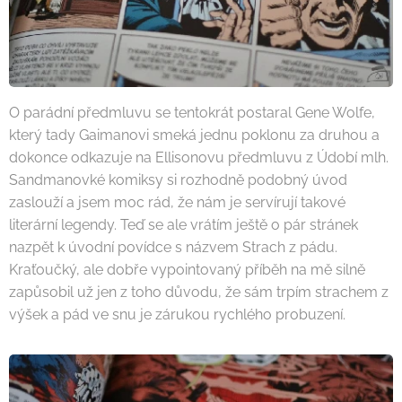
O parádní předmluvu se tentokrát postaral Gene Wolfe,
který tady Gaimanovi smeká jednu poklonu za druhou a
dokonce odkazuje na Ellisonovu předmluvu z Údobí mlh.
Sandmanovké komiksy si rozhodně podobný úvod
zaslouží a jsem moc rád, že nám je servírují takové
literární legendy. Teď se ale vrátím ještě o pár stránek
nazpět k úvodní povídce s názvem Strach z pádu.
Kraťoučký, ale dobře vypointovaný příběh na mě silně
zapůsobil už jen z toho důvodu, že sám trpím strachem z
výšek a pád ve snu je zárukou rychlého probuzení.