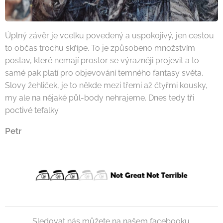
Úplný závěr je vcelku povedený a uspokojivý, jen cestou
to občas trochu skřípe. To je způsobeno množstvím
postav, které nemají prostor se výrazněji projevit a to
samé pak platí pro objevování temného fantasy světa.
Slovy žehliček, je to někde mezi třemi až čtyřmi kousky,
my ale na nějaké půl-body nehrajeme. Dnes tedy tři
poctivé tefalky.
Petr
Sledovat nás můžete na našem facebooku.