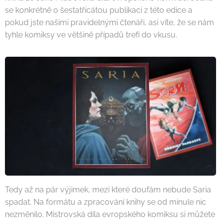
se konkrétně o šestatřicátou publikaci z této edice a
pokud jste našimi pravidelnými čtenáři, asi víte, že se nám
tyhle komiksy ve většině případů trefí do vkusu.
Tedy až na pár výjimek, mezi které doufám nebude Saria
spadat. Na formátu a zpracování knihy se od minule nic
nezměnilo. Mistrovská díla evropského komiksu si můžete