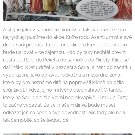
A stejně jako v samotném komiksu, tak i v recenzi se co
nejrychleji pustíme do akce. Kníže rodu Asanti umírá a své
dceři Sarii předává tři tajemné klíče, o které podle všeho
bude usilovat více zájemců. Kdo by taky nechtěl otevřít
cestu do Ráje, do Pekel a do samotné do Nicoty. Klíče se
daří několik let udržet v bezpečí a Saria je nám od začátku
vyobrazena jako opravdu odvážná a milosrdná žena,
která by pro neznámé dítě na popravišti klidně položila
svůj život. I když jejího mrtvého otce nahradil Orlando,
který na Sarii dohlíží a velmi nepřekvapivě ji i miluje. Brzy
to začne vypadat, že se i naše hrdinka bude muset
odkázat jen na sebe a své dovednosti. Nic tady ale není
tak černobílé, spíše šedorudé.