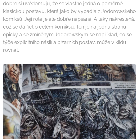
dobře si uvědomuju, že se vlastně jedná o poměrně
klasickou postavu, která jako by vypadla z Jodorowského
komiksů. Její role je ale dobře napsaná. A taky nakreslená,
což se dá říct o celém komiksu. Ten je na jednu stranu
epický a se zmíněným Jodorowskym se například, co se
týče explicitního násilí a bizarních postav, může v klidu
rovnat.