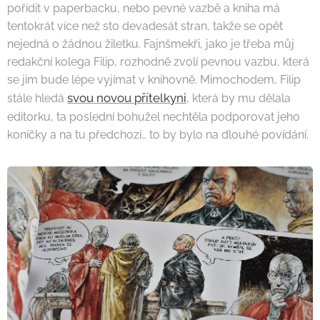
pořídit v paperbacku, nebo pevné vazbě a kniha má
tentokrát více než sto devadesát stran, takže se opět
nejedná o žádnou žiletku. Fajnšmekři, jako je třeba můj
redakční kolega Filip, rozhodně zvolí pevnou vazbu, která
se jim bude lépe vyjímat v knihovně. Mimochodem, Filip
svou novou přítelkyni
stále hledá
, která by mu dělala
editorku, ta poslední bohužel nechtěla podporovat jeho
koníčky a na tu předchozí… to by bylo na dlouhé povídání.