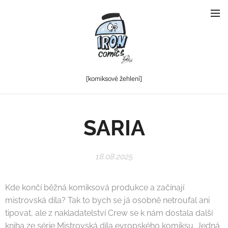
[komiksové
žehlení]
SARIA
18.08.2025
Kde končí běžná komiksová produkce a začínají
mistrovská díla? Tak to bych se já osobně netroufal ani
tipovat, ale z nakladatelství Crew se k nám dostala další
kniha ze série Mistrovská díla evropského komiksu. Jedná