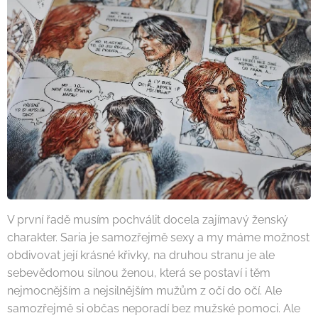
V první řadě musím pochválit docela zajímavý ženský
charakter. Saria je samozřejmě sexy a my máme možnost
obdivovat její krásné křivky, na druhou stranu je ale
sebevědomou silnou ženou, která se postaví i těm
nejmocnějším a nejsilnějším mužům z očí do očí. Ale
samozřejmě si občas neporadí bez mužské pomoci. Ale