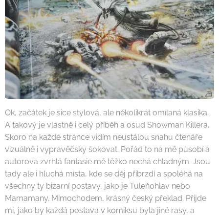
Ok, začátek je sice stylová, ale několikrát omílaná klasika.
A takový je vlastně i celý příběh a osud Showman Killera.
Skoro na každé stránce vidím neustálou snahu čtenáře
vizuálně i vypravěčsky šokovat. Pořád to na mě působí a
autorova zvrhlá fantasie mě těžko nechá chladným. Jsou
tady ale i hluchá místa, kde se děj přibrzdí a spoléhá na
všechny ty bizarní postavy, jako je Tuleňohlav nebo
Mamamany. Mimochodem, krásný český překlad. Přijde
mi, jako by každá postava v komiksu byla jiné rasy, a