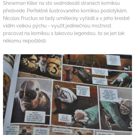
Showman Killer na sto sedmdesáti stranách komiksu
předvede. Perfektně ilustrovaného komiksu podotýkám.
Nicolas Fructus se tady umělecky vyřádil a v jeho kresbě
vidím velkou pýchu - využít jedinečnou možnost
pracovat na komiksu s takovou legendou, to se jen tak
někomu nepoštěstí.