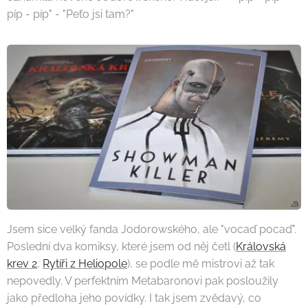
píp - píp" - "Peťo jsi tam?"
Jsem sice velký fanda Jodorowského, ale "vocaď pocaď".
Poslední dva komiksy, které jsem od něj četl (
Královská
krev 2
,
Rytíři z Heliopole
), se podle mě mistrovi až tak
nepovedly. V perfektním Metabaronovi pak posloužily
jako předloha jeho povídky. I tak jsem zvědavý, co