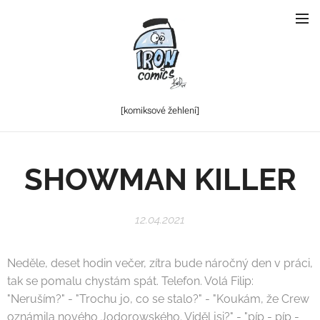
[komiksové
žehlení]
SHOWMAN KILLER
12.04.2021
Neděle, deset hodin večer, zítra bude náročný den v práci,
tak se pomalu chystám spát. Telefon. Volá Filip:
"Neruším?" - "Trochu jo, co se stalo?" - "Koukám, že Crew
oznámila nového Jodorowského. Viděl jsi?" - "píp - píp -