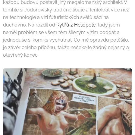
každou budovu postavil jiný megalomanský architekt. V
tomhle si Jodorowsky tradičně libuje a tentokrát více než
na technologie a vizi futuristických světů sází na
duchovno. Na rozdíl od
Rytířů z Heliopole
, tady jsem
neměl problém se všem těm šíleným vizím poddat a
jednoduše si komiks vychutnat. Co mě opravdu potěšilo,
je závěr celého příběhu, takže nečekejte žádný nejasný a
otevřený konec.