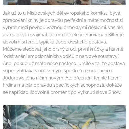
Jak už to u Mistrovských děl evropského komiksu bývá,
zpracování knihy je opravdu perfektní a máte možnost si
vybrat mezi pevnou vazbou a měkkými deskami. Vás ale
asi bude více zajímat, o čem to celé je. Showman Killer je,
dovolím si tvrdit, typická Jodorowského postava.
Můžeme sledovat jeho drsný zrod, první krůčky a hlavně
"odstranění emocionálních vodičů z nervové soustavy".
Ano, pokud už máte něco načteno, určitě víte, že postava
super-žoldáka s omezeným spektrem emocí není u
Jodorowského ničím novým. Ale přeci jen, tenhle hlavní
hrdina má pár opravdu specifických schopností, dokáže
se například libovolně proměnit po vyřknutí slova Show.