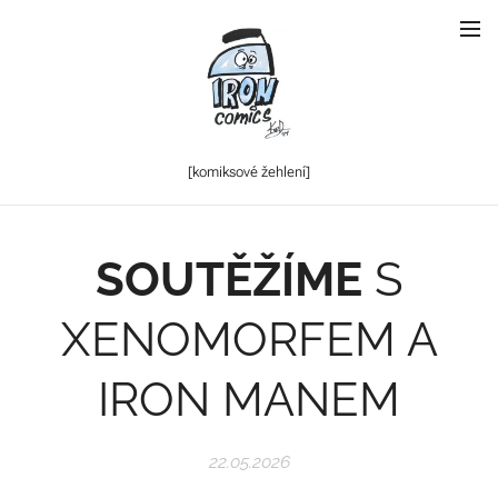
[komiksové
žehlení]
SOUTĚŽÍME
S
XENOMORFEM A
IRON MANEM
22.05.2026