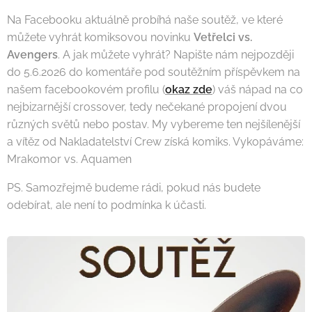
Na Facebooku aktuálně probíhá naše soutěž, ve které
můžete vyhrát komiksovou novinku
Vetřelci vs.
Avengers
. A jak můžete vyhrát? Napište nám nejpozději
do 5.6.2026 do komentáře pod soutěžním příspěvkem na
našem facebookovém profilu (
okaz zde
) váš nápad na co
nejbizarnější crossover, tedy nečekané propojení dvou
různých světů nebo postav. My vybereme ten nejšílenější
a vítěz od Nakladatelství Crew získá komiks. Vykopáváme:
Mrakomor vs. Aquamen🚿
PS. Samozřejmě budeme rádi, pokud nás budete
odebírat, ale není to podmínka k účasti.