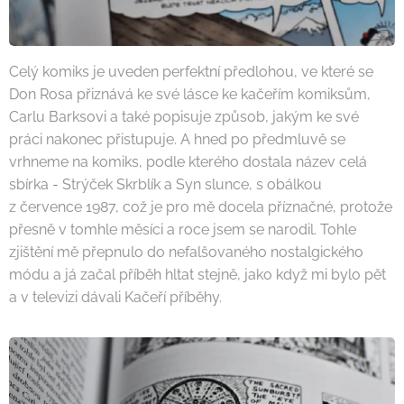
Celý komiks je uveden perfektní předlohou, ve které se
Don Rosa přiznává ke své lásce ke kačeřím komiksům,
Carlu Barksovi a také popisuje způsob, jakým ke své
práci nakonec přistupuje. A hned po předmluvě se
vrhneme na komiks, podle kterého dostala název celá
sbírka - Strýček Skrblík a Syn slunce, s obálkou
z července 1987, což je pro mě docela příznačné, protože
přesně v tomhle měsíci a roce jsem se narodil. Tohle
zjištění mě přepnulo do nefalšovaného nostalgického
módu a já začal příběh hltat stejně, jako když mi bylo pět
a v televizi dávali Kačeří příběhy.