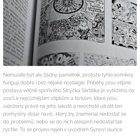
Nemusíte být ale žádný pamětník, protože tyhle komiksy
fungují dobře i bez nějaké nostalgie. Příběhy jsou vtipné,
postava věčně spořivého Strýčka Skrblíka je vytěžena na
100% k nejrůznějším vtípkům a fórkům, které jsou
založeny právě na jeho lakotě a neochotě utratit ten
pomyslný dolar navíc, který by znamenal nedostat se
do problémů, nebo se do nich alespoň nedostat tak
rychle. To se projeví nejen v úvodním Synovi slunce.