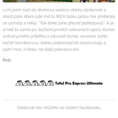
Loni jsem vezl do domova seniorů sbírku deskovek a
starší paní, která ode mě tu IKEA tašku plnou her přebírala
se usmála a řekla:
"Tak tohle jsme přesně potřebovali."
. A já
si řekl to samé po dočtení prvních sebraných spisů. Konec
srdceryvného příběhu a zároveň konec recenze, tuhle
kačeří komiksovou sbírku jednoznačně doporučuju a
jsem moc zvědav na další pokračování.
Petr
Sledovat nás můžete na našem facebooku.