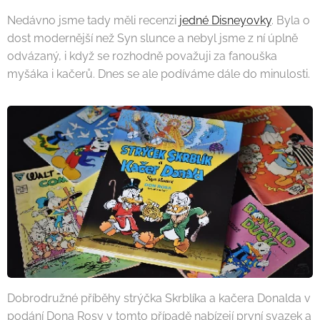
Nedávno jsme tady měli recenzi
jedné Disneyovky
. Byla o
dost modernější než Syn slunce a nebyl jsme z ní úplně
odvázaný, i když se rozhodně považuji za fanouška
myšáka i kačerů. Dnes se ale podíváme dále do minulosti.
Dobrodružné příběhy strýčka Skrblíka a kačera Donalda v
podání Dona Rosy v tomto případě nabízejí první svazek a