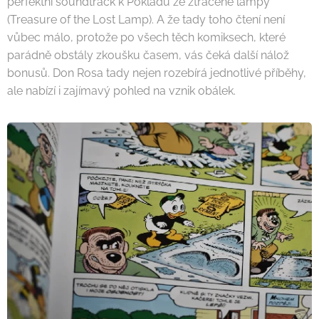
perfektní soundtrack k Pokladu ze ztracené lampy
(Treasure of the Lost Lamp). A že tady toho čtení není
vůbec málo, protože po všech těch komiksech, které
parádně obstály zkoušku časem, vás čeká další nálož
bonusů. Don Rosa tady nejen rozebírá jednotlivé příběhy,
ale nabízí i zajímavý pohled na vznik obálek.