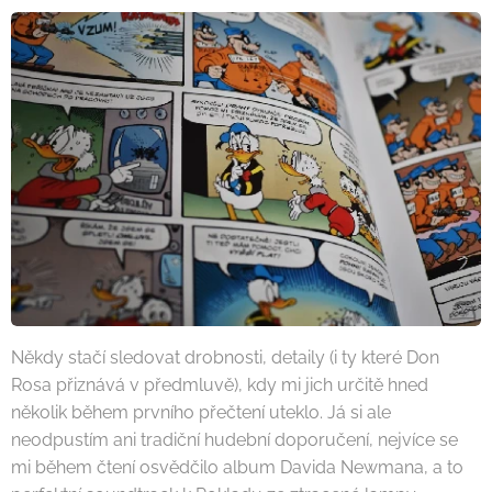
Někdy stačí sledovat drobnosti, detaily (i ty které Don
Rosa přiznává v předmluvě), kdy mi jich určitě hned
několik během prvního přečtení uteklo. Já si ale
neodpustím ani tradiční hudební doporučení, nejvíce se
mi během čtení osvědčilo album Davida Newmana, a to