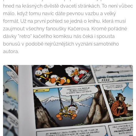
hned na krásných dvěstě dvaceti stránkách. To není vůbec
málo, když tomu navíc dáte pevnou vazbu a velký
formát. Už na první pohled se jedná o knihu, která musí
zaujmout všechny fanoušky Kačerova. Kromě pořádné
dávky "retro" kačeřího komiksu nás čeká i spousta
bonusů v podobě nejrůznějších vyznání samotného
autora.