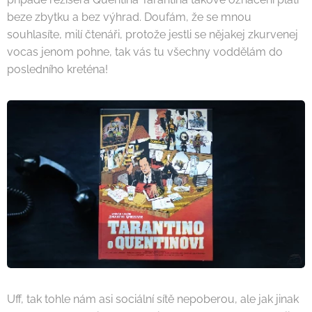
beze zbytku a bez výhrad. Doufám, že se mnou
souhlasíte, milí čtenáři, protože jestli se nějakej zkurvenej
vocas jenom pohne, tak vás tu všechny voddělám do
posledního kreténa!
Uff, tak tohle nám asi sociální sítě nepoberou, ale jak jinak