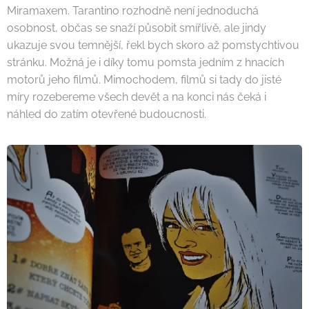
Miramaxem. Tarantino rozhodně není jednoduchá
osobnost, občas se snaží působit smířlivě, ale jindy
ukazuje svou temnější, řekl bych skoro až pomstychtivou
stránku. Možná je i díky tomu pomsta jedním z hnacích
motorů jeho filmů. Mimochodem, filmů si tady do jisté
míry rozebereme všech devět a na konci nás čeká i
náhled do zatím otevřené budoucnosti.