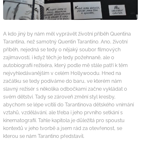
A kdo jiný by nám měl vyprávět životní příběh Quentina
Tarantina, než samotný Quentin Tarantino. Ano, životní
příběh, nejedná se tedy o nějaký soubor filmových
zajímavostí, i když těch je tedy požehnaně, ale o
autobiografii režiséra, který podle mě stále patří k těm
nejvyhledávanějším v celém Hollywoodu. Hned na
začátku se tedy podíváme do baru, ve kterém nám
slavný režisér s několika odbočkami začne vykládat o
svém dětství. Tady se zároveň změní styl kresby,
abychom se lépe vcítili do Tarantinova dětského vnímání
vztahů, vzdělávání, ale třeba i jeho prvního setkání s
kinematografií. Tahle kapitola je důležitá pro spoustu
kontextů v jeho tvorbě a jsem rád za otevřenost, se
kterou se nám Tarantino představil.