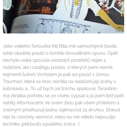
Jako velkého fanouška Kill Billa mě samozřejmě bavila
tahle obsáhlá pasáž o tomhle dvoudílném opusu. Opět
nechybí velká spousta osobních postřehů nejen z
natáčení, ale i castingu postav, o kterých jsem neměl
nejmenší tušení. Vrcholem je pak asi pasáž s Umou
Thurman, která se moc necítila na natáčení její scény v
kabrioletu a… To už bych asi trochu spoiloval. Tarantino
má zkrátka potřebu se ze všeho vypsat a já jsem teď opět
nabitý informacemi. Ve svém živlu pak všem přátelům a
známým předhazuji jednu zajímavost za druhou. Dokud
nás to všechny neomrzí, nebo na mě někdo nepoužije
techniku pěti bodů a puklého srdce. :)