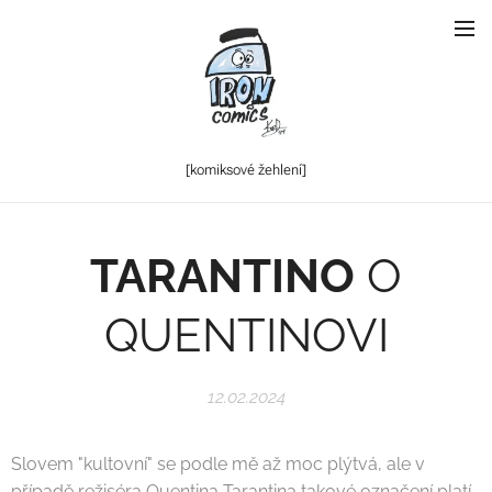
[komiksové
žehlení]
TARANTINO
O
QUENTINOVI
12.02.2024
Slovem "kultovní" se podle mě až moc plýtvá, ale v
případě režiséra Quentina Tarantina takové označení platí