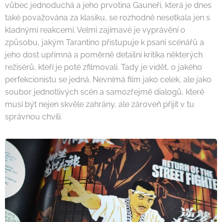
vůbec jednoduchá a jeho prvotina Gauneři, která je dnes
také považována za klasiku, se rozhodně nesetkala jen s
kladnými reakcemi. Velmi zajímavé je vyprávění o
způsobu, jakým Tarantino přistupuje k psaní scénářů a
jeho dost upřímná a poměrně detailní kritika některých
režisérů, kteří je poté zfilmovali. Tady je vidět, o jakého
perfekcionistu se jedná. Nevnímá film jako celek, ale jako
soubor jednotlivých scén a samozřejmě dialogů, které
musí být nejen skvěle zahrány, ale zároveň přijít v tu
správnou chvíli.