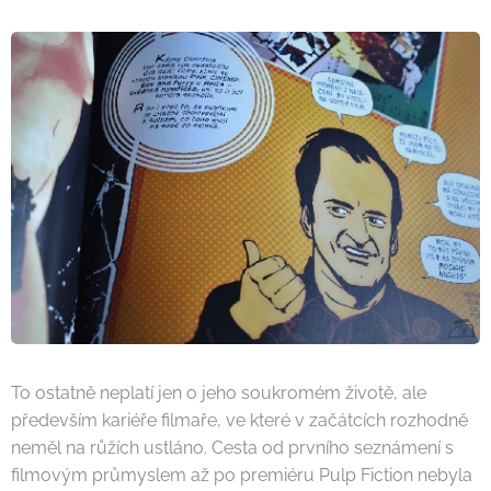
To ostatně neplatí jen o jeho soukromém životě, ale
především kariéře filmaře, ve které v začátcích rozhodně
neměl na růžích ustláno. Cesta od prvního seznámení s
filmovým průmyslem až po premiéru Pulp Fiction nebyla