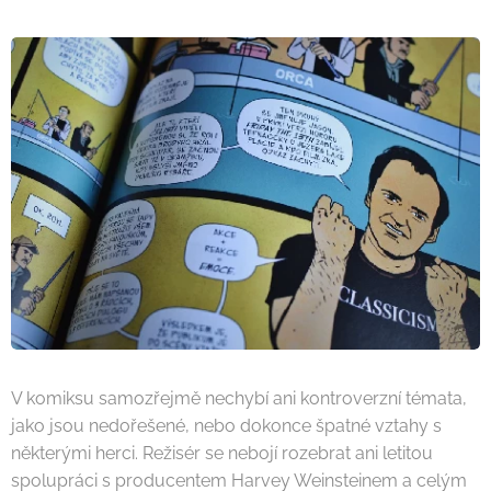
V komiksu samozřejmě nechybí ani kontroverzní témata,
jako jsou nedořešené, nebo dokonce špatné vztahy s
některými herci. Režisér se nebojí rozebrat ani letitou
spolupráci s producentem Harvey Weinsteinem a celým