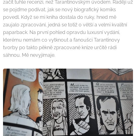
začít tuhle recenzi, než Tarantinovským úvodem. Raději už
se pojďme podívat, jak se nový biografický komiks
povedl. Když se mi kniha dostala do ruky, hned mě
zaujalo zpracování, jedná se totiž o větší a velmi kvalitní
paparback. Na první pohled opravdu luxusní vydání,
kterému nemám co vytknout a fanoušci Tarantinovy
tvorby po takto pěkně zpracované knize určitě rádi
sáhnou. Mě nevyjímaje.