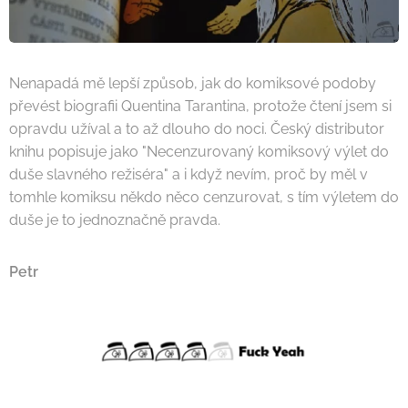
Nenapadá mě lepší způsob, jak do komiksové podoby
převést biografii Quentina Tarantina, protože čtení jsem si
opravdu užíval a to až dlouho do noci. Český distributor
knihu popisuje jako "Necenzurovaný komiksový výlet do
duše slavného režiséra" a i když nevím, proč by měl v
tomhle komiksu někdo něco cenzurovat, s tím výletem do
duše je to jednoznačně pravda.
Petr