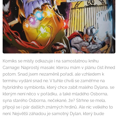
Komiks se místy odkazuje i na samostatnou knihu
Carnage: Naprostý masakr, kterou mám v plánu číst ihned
potom. Snad jsem nezaměnil pořadí, ale vzhledem k
termínu vydání snad ne. V tuhle chvíli se zaměřme na
hybridního symbionta, který chce zabít malého Dylana, se
kterým není něco v pořádku, a také mladého Osborna,
syna starého Osborna, nečekané, že? Strhne se mela,
připojí se i pár dalších známých hrdinů. Ale nic velkého to
není. Největší záhadou je samotný Dylan, který bude