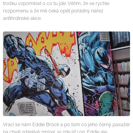
trošku vzpomínat o co tu jde. Věřím, že se rychle
rozpomenu a že mě čeká opět pořádný nářez
antihrdinské akce.
Vrací se nám Eddie Brock a po tom co jeho černý pasažér
na chvíli zdánlivě zmizel, je zde již i on. Eddie ale