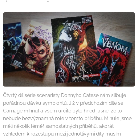
Čtvrtý díl série scenáristy Donnyho Catese nám slibuje
pořádnou dávku symbiontů. Již v předchozím díle se
Carnage mihnul a všem určitě bylo hned jasné, že to
nebude bezvýznamná role v tomto příběhu. Minule jsme
měli několik téměř samostatných příběhů, akorát
vzhledem k rozestupu mezi jednotlivými díly musím