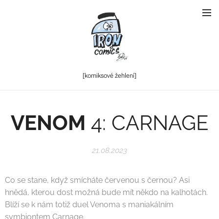
[komiksové
žehlení]
VENOM
4: CARNAGE
21.08.2023
Co se stane, když smícháte červenou s černou? Asi
hnědá, kterou dost možná bude mít někdo na kalhotách.
Blíží se k nám totiž duel Venoma s maniakálním
symbiontem Carnage.