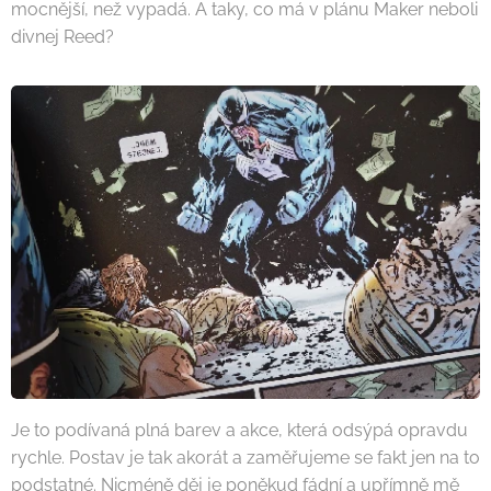
mocnější, než vypadá. A taky, co má v plánu Maker neboli
divnej Reed?
Je to podívaná plná barev a akce, která odsýpá opravdu
rychle. Postav je tak akorát a zaměřujeme se fakt jen na to
podstatné. Nicméně děj je poněkud fádní a upřímně mě