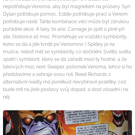
nepotřebuje Venoma, aby byl magnetem na průsery. Syn
Dylan potřebuje pomoc, Eddie potřebuje práci a Venom
potřebuje násilí. Tahle kombinace věcí může být zárukou
pořádné akce. A taky že ano. Carnage je zpět a plně při
síle. Dokonce až moc. Proměňuje ve vraždící symbionty,
koho se dá a jde tvrdě po Venomovi. I Spidey je na
mušce, neboť měl se symbionty co dočinění. Světlo světa
spatří i symbiont, který se dá zařadit mezi ty hodné, a že
takových moc není. Sleeper, potomek Venoma, lehce si ho
představíme a sehraje svou roli. Reed Richards z
alternativní reality má poněkud nevybíravé praktiky, což
bude mít na jisté postavy svůj dopad, a dost zásadní i na
něj.