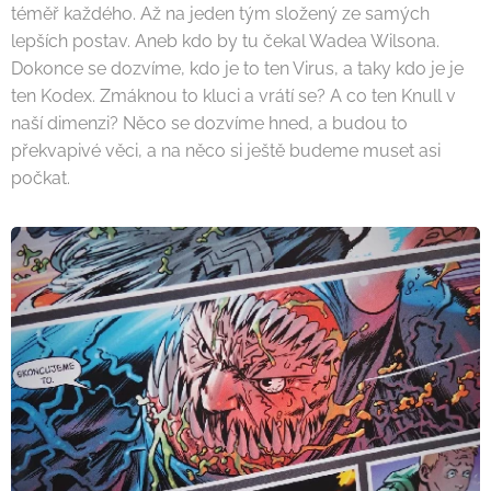
téměř každého. Až na jeden tým složený ze samých
lepších postav. Aneb kdo by tu čekal Wadea Wilsona.
Dokonce se dozvíme, kdo je to ten Virus, a taky kdo je je
ten Kodex. Zmáknou to kluci a vrátí se? A co ten Knull v
naší dimenzi? Něco se dozvíme hned, a budou to
překvapivé věci, a na něco si ještě budeme muset asi
počkat.