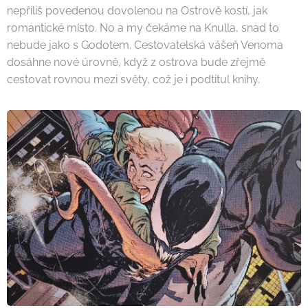
nepříliš povedenou dovolenou na Ostrově kostí, jak
romantické místo. No a my čekáme na Knulla, snad to
nebude jako s Godotem. Cestovatelská vášeň Venoma
dosáhne nové úrovně, když z ostrova bude zřejmě
cestovat rovnou mezi světy, což je i podtitul knihy.