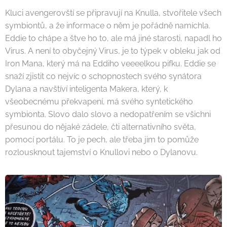
Kluci avengerovští se připravují na Knulla, stvořitele všech
symbiontů, a že informace o něm je pořádně namíchla.
Eddie to chápe a štve ho to, ale má jiné starosti, napadl ho
Virus. A není to obyčejný Virus, je to týpek v obleku jak od
Iron Mana, který má na Eddiho veeeelkou pifku. Eddie se
snaží zjistit co nejvíc o schopnostech svého synátora
Dylana a navštíví inteligenta Makera, který, k
všeobecnému překvapení, má svého syntetického
symbionta. Slovo dalo slovo a nedopatřením se všichni
přesunou do nějaké zádele, čti alternativního světa,
pomocí portálu. To je pech, ale třeba jim to pomůže
rozlousknout tajemství o Knullovi nebo o Dylanovu.