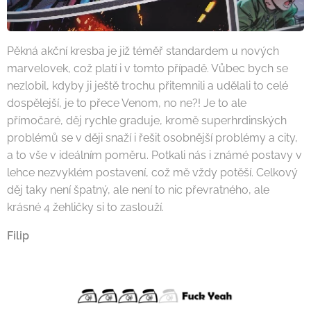
Pěkná akční kresba je již téměř standardem u nových
marvelovek, což platí i v tomto případě. Vůbec bych se
nezlobil, kdyby ji ještě trochu přitemnili a udělali to celé
dospělejší, je to přece Venom, no ne?! Je to ale
přímočaré, děj rychle graduje, kromě superhrdinských
problémů se v ději snaží i řešit osobnější problémy a city,
a to vše v ideálním poměru. Potkali nás i známé postavy v
lehce nezvyklém postavení, což mě vždy potěší. Celkový
děj taky není špatný, ale není to nic převratného, ale
krásné 4 žehličky si to zaslouží.
Filip