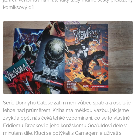
komiksový díl.
Série Donnyho Catese zatím není vůbec špatná a osciluje
lehce nad průměrem. Kniha má měkkou vazbu, jak jsme
zvyklí a opět nás čeká lehké vzpomínání, co se to vlastně
Eddiemu Brockovi a jeho konžskému Goa'uldovi dělo v
minulém díle. Kluci se potýkali s Carnagem a užívali si