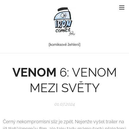
[komiksové
žehlení]
VENOM
6: VENOM
MEZI SVĚTY
01.07.2024
Černý nekompromisní sliz je zpět. Nejenže vyšel trailer na
již třetí Venomův film, ale taky tady máme šestý přeložený