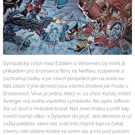
Sympatický vztah mezi Eddiem a Venomem by mohl jít
příkladem pro bromance filmy na Netflixu. Vzájemně si
zachraňují zadky a po všech peripetiích jim na sobě asi
fakt záleží. V jiné dimenzi jsou všichni zmatení jak Frodo v
Bradavicích. Virus je jediný, který ví, co chce. Každý místní
Avenger má svého vlastního symbionta. No úplní Jaffové.
Ale už dost o Hvězdné bráně. Náš oreo hrdina (uvnitř bílý,
zvenčí černý) utíká i s Dylanem do pryč. Jiná dimenze si už
zažila peklíčko, které náš svět měl zřejmě teprve čekat.
Všemu zde vládne Kodex ve svém úlu a má pod palcem