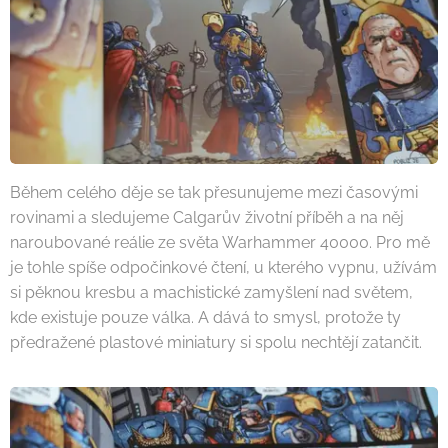
Během celého děje se tak přesunujeme mezi časovými
rovinami a sledujeme Calgarův životní příběh a na něj
naroubované reálie ze světa Warhammer 40000. Pro mě
je tohle spíše odpočinkové čtení, u kterého vypnu, užívám
si pěknou kresbu a machistické zamyšlení nad světem,
kde existuje pouze válka. A dává to smysl, protože ty
předražené plastové miniatury si spolu nechtějí zatančit.