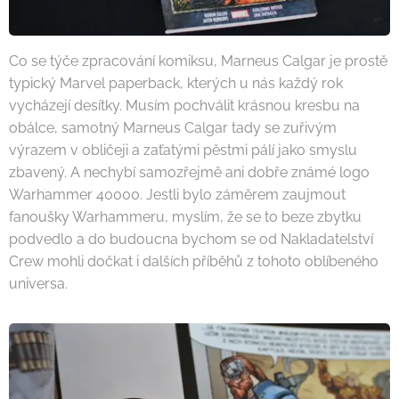
Co se týče zpracování komiksu, Marneus Calgar je prostě
typický Marvel paperback, kterých u nás každý rok
vycházejí desítky. Musím pochválit krásnou kresbu na
obálce, samotný Marneus Calgar tady se zuřivým
výrazem v obličeji a zaťatými pěstmi pálí jako smyslu
zbavený. A nechybí samozřejmě ani dobře známé logo
Warhammer 40000. Jestli bylo záměrem zaujmout
fanoušky Warhammeru, myslím, že se to beze zbytku
podvedlo a do budoucna bychom se od Nakladatelství
Crew mohli dočkat i dalších příběhů z tohoto oblíbeného
universa.