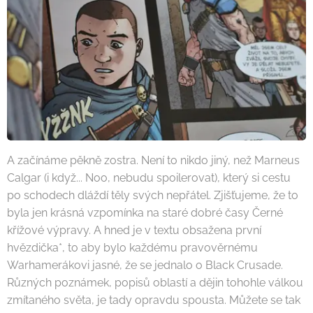
A začínáme pěkně zostra. Není to nikdo jiný, než Marneus
Calgar (i když... Noo, nebudu spoilerovat), který si cestu
po schodech dláždí těly svých nepřátel. Zjišťujeme, že to
byla jen krásná vzpomínka na staré dobré časy Černé
křížové výpravy. A hned je v textu obsažena první
hvězdička*, to aby bylo každému pravověrnému
Warhamerákovi jasné, že se jednalo o Black Crusade.
Různých poznámek, popisů oblastí a dějin tohohle válkou
zmítaného světa, je tady opravdu spousta. Můžete se tak