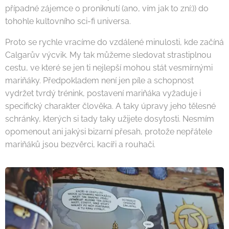
případné zájemce o proniknutí (ano, vím jak to zní:)) do
tohohle kultovního sci-fi universa.
Proto se rychle vracíme do vzdálené minulosti, kde začíná
Calgarův výcvik. My tak můžeme sledovat strastiplnou
cestu, ve které se jen ti nejlepší mohou stát vesmírnými
mariňáky. Předpokladem není jen píle a schopnost
vydržet tvrdý trénink, postavení mariňáka vyžaduje i
specifický charakter člověka. A taky úpravy jeho tělesné
schránky, kterých si tady taky užijete dosytosti. Nesmím
opomenout ani jakýsi bizarní přesah, protože nepřátele
mariňáků jsou bezvěrci, kacíři a rouhači.