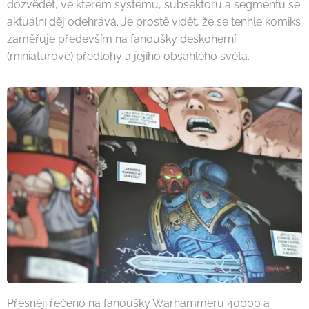
dozvědět, ve kterém systému, subsektoru a segmentu se
aktuální děj odehrává. Je prostě vidět, že se tenhle komiks
zaměřuje především na fanoušky deskoherní
(miniaturové) předlohy a jejího obsáhlého světa.
Přesněji řečeno na fanoušky Warhammeru 40000 a