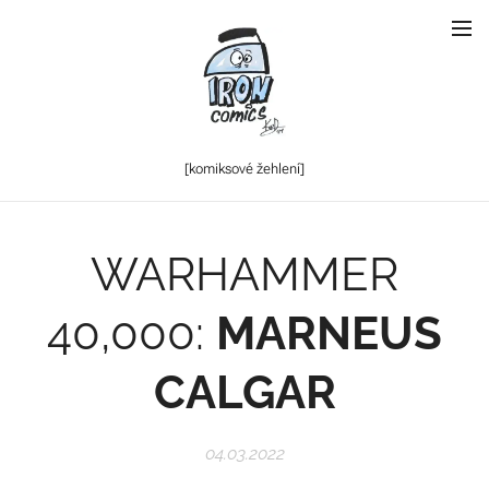
[komiksové
žehlení]
WARHAMMER
40,000:
MARNEUS
CALGAR
04.03.2022