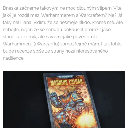
Dneska začneme takovým ne moc dlouhým vtipem: Víte
jaký je rozdíl mezi Warhammerem a Warcraftem? Ne? Já
taky ne! Haha, vidím, že se nesměje nikdo, kromě mě. Ale
nebojte, nejen že se nebudu pokoušet prorazit jako
stand-up komik, ale navíc nějaké povědomí o
Warhammeru (i Warcarftu) samozřejmě mám. I tak tohle
bude recenze spíše ze strany nezainteresovaného
nadšence.