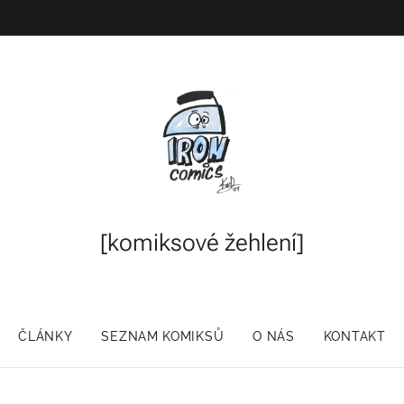
[komiksové
žehlení]
ČLÁNKY
SEZNAM KOMIKSŮ
O NÁS
KONTAKT