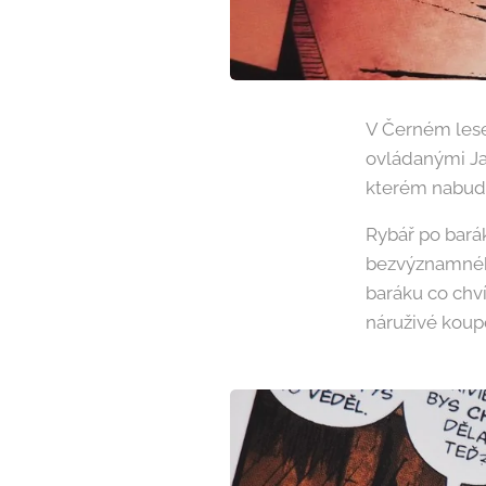
V Černém lese
ovládanými J
kterém nabudou
Rybář po bará
bezvýznamného 
baráku co chví
náruživé koup