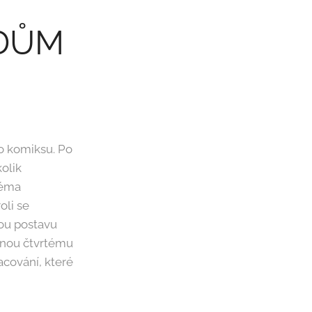
 DŮM
do komiksu. Po
olik
téma
oli se
ou postavu
lenou čtvrtému
acování, které