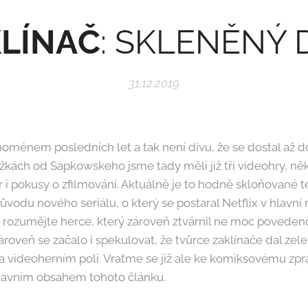
LÍNAČ
: SKLENĚNÝ
31.12.2019
noménem posledních let a tak není divu, že se dostal až 
žkách od Sapkowskeho jsme tady měli již tři videohry, něk
 i pokusy o zfilmování. Aktuálně je to hodně skloňované 
vodu nového seriálu, o který se postaral Netflix v hlavní r
ozumějte herce, který zároveň ztvárnil ne moc poveden
roveň se začalo i spekulovat, že tvůrce zaklínače dal ze
a videoherním poli. Vraťme se již ale ke komiksovému zpr
lavním obsahem tohoto článku.