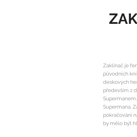
ZAK
Zaklínač je fe
původních kní
deskových her
především z dů
Supermanem, r
Supermana. Zá
pokračování n
by mělo být h