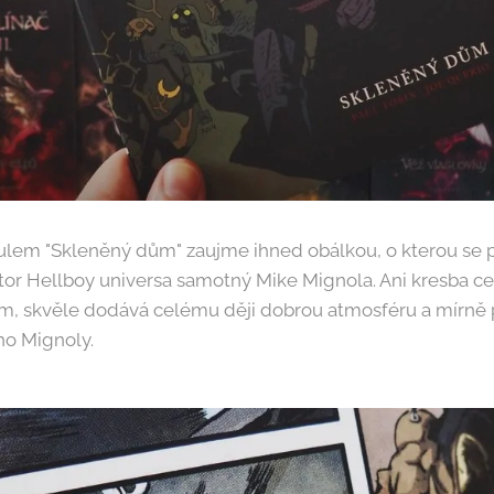
tulem "Skleněný dům" zaujme ihned obálkou, o kterou se p
tor Hellboy universa samotný Mike Mignola. Ani kresba c
m, skvěle dodává celému ději dobrou atmosféru a mírně 
ho Mignoly.