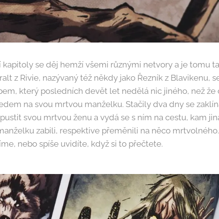
 kapitoly se děj hemží všemi různými netvory a je tomu tak
ralt z Rivie, nazývaný též někdy jako Řezník z Blavikenu, se
m, který posledních devět let nedělá nic jiného, než že 
edem na svou mrtvou manželku. Stačily dva dny se zaklí
pustit svou mrtvou ženu a vydá se s ním na cestu, kam ji
manželku zabili, respektive přeměnili na něco mrtvolného
íme, nebo spíše uvidíte, když si to přečtete.