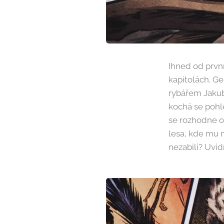
Ihned od první
kapitolách. Ge
rybářem Jakube
kochá se pohl
se rozhodne o
lesa, kde mu 
nezabili? Uvid