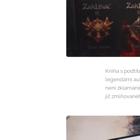
Kniha s podti
legendární au
není zklamání
již zmiňované