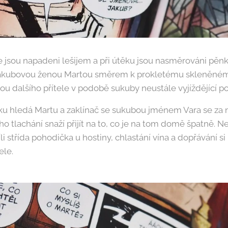
 jsou napadeni lešijem a při útěku jsou nasměrováni pěn
akubovou ženou Martou směrem k prokletému skleněné
 dalšího přítele v podobě sukuby neustále vyjíždějící po
ku hledá Martu a zaklínač se sukubou jménem Vara se za 
tlachání snaží přijít na to, co je na tom domě špatně. Ne
li střída pohodička u hostiny, chlastání vína a dopřávání si
ele.