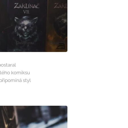
ostaral
elého komiksu
připomíná styl