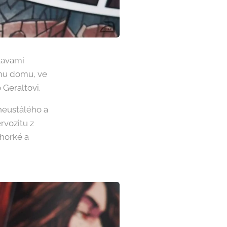
kavami
mu domu, ve
 Geraltovi.
neustálého a
rvozitu z
 horké a