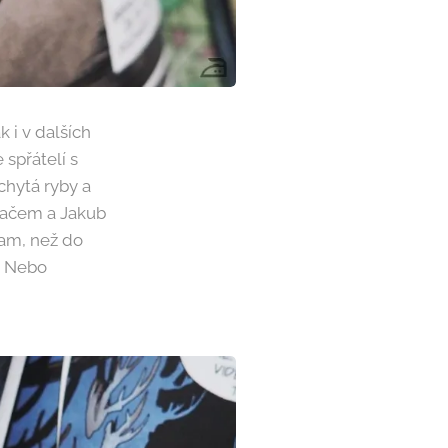
 i v dalších
 spřátelí s
chytá ryby a
načem a Jakub
nam, než do
. Nebo