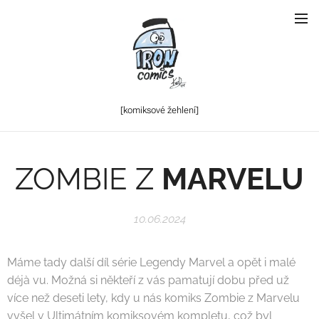
[komiksové
žehlení]
ZOMBIE Z
MARVELU
10.06.2024
Máme tady další díl série Legendy Marvel a opět i malé
déjà vu. Možná si někteří z vás pamatují dobu před už
více než deseti lety, kdy u nás komiks Zombie z Marvelu
vyšel v Ultimátním komiksovém kompletu, což byl