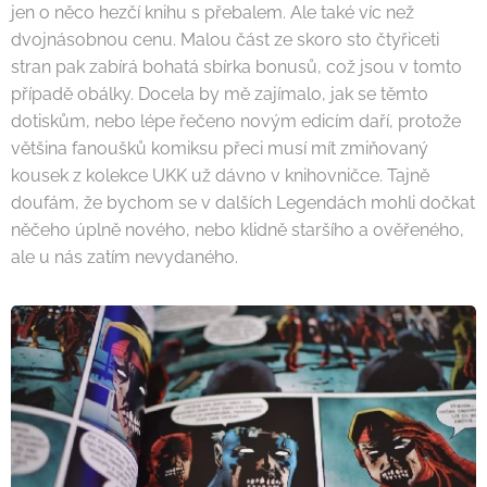
jen o něco hezčí knihu s přebalem. Ale také víc než
dvojnásobnou cenu. Malou část ze skoro sto čtyřiceti
stran pak zabírá bohatá sbírka bonusů, což jsou v tomto
případě obálky. Docela by mě zajímalo, jak se těmto
dotiskům, nebo lépe řečeno novým edicím daří, protože
většina fanoušků komiksu přeci musí mít zmiňovaný
kousek z kolekce UKK už dávno v knihovničce. Tajně
doufám, že bychom se v dalších Legendách mohli dočkat
něčeho úplně nového, nebo klidně staršího a ověřeného,
ale u nás zatím nevydaného.