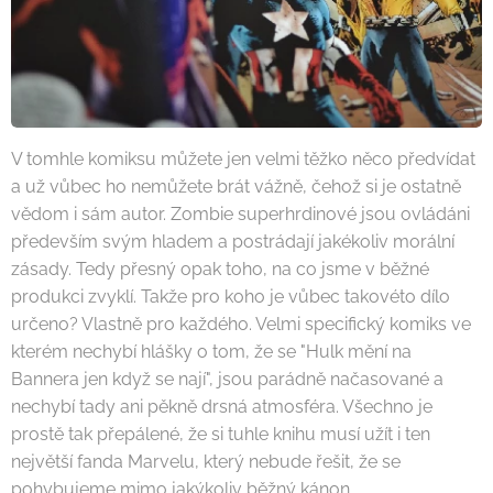
V tomhle komiksu můžete jen velmi těžko něco předvídat
a už vůbec ho nemůžete brát vážně, čehož si je ostatně
vědom i sám autor. Zombie superhrdinové jsou ovládáni
především svým hladem a postrádají jakékoliv morální
zásady. Tedy přesný opak toho, na co jsme v běžné
produkci zvyklí. Takže pro koho je vůbec takovéto dílo
určeno? Vlastně pro každého. Velmi specifický komiks ve
kterém nechybí hlášky o tom, že se "Hulk mění na
Bannera jen když se nají", jsou parádně načasované a
nechybí tady ani pěkně drsná atmosféra. Všechno je
prostě tak přepálené, že si tuhle knihu musí užít i ten
největší fanda Marvelu, který nebude řešit, že se
pohybujeme mimo jakýkoliv běžný kánon.