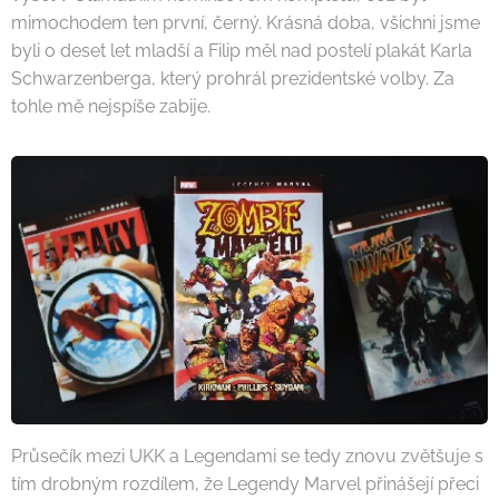
mimochodem ten první, černý. Krásná doba, všichni jsme
byli o deset let mladší a Filip měl nad postelí plakát Karla
Schwarzenberga, který prohrál prezidentské volby. Za
tohle mě nejspíše zabije.
Průsečík mezi UKK a Legendami se tedy znovu zvětšuje s
tím drobným rozdílem, že Legendy Marvel přinášejí přeci