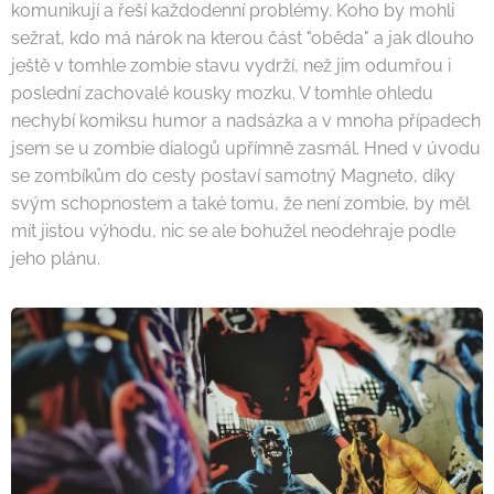
komunikují a řeší každodenní problémy. Koho by mohli
sežrat, kdo má nárok na kterou část "oběda" a jak dlouho
ještě v tomhle zombie stavu vydrží, než jim odumřou i
poslední zachovalé kousky mozku. V tomhle ohledu
nechybí komiksu humor a nadsázka a v mnoha případech
jsem se u zombie dialogů upřímně zasmál. Hned v úvodu
se zombíkům do cesty postaví samotný Magneto, díky
svým schopnostem a také tomu, že není zombie, by měl
mít jistou výhodu, nic se ale bohužel neodehraje podle
jeho plánu.