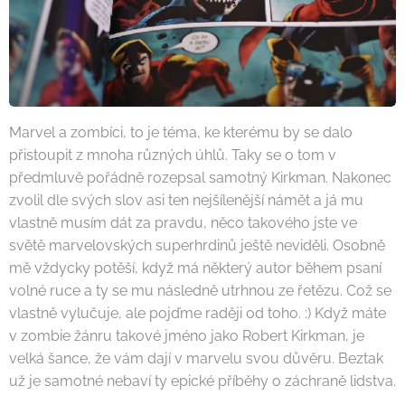
Marvel a zombíci, to je téma, ke kterému by se dalo
přistoupit z mnoha různých úhlů. Taky se o tom v
předmluvě pořádně rozepsal samotný Kirkman. Nakonec
zvolil dle svých slov asi ten nejšílenější námět a já mu
vlastně musím dát za pravdu, něco takového jste ve
světě marvelovských superhrdinů ještě neviděli. Osobně
mě vždycky potěší, když má některý autor během psaní
volné ruce a ty se mu následně utrhnou ze řetězu. Což se
vlastně vylučuje, ale pojďme raději od toho. :) Když máte
v zombie žánru takové jméno jako Robert Kirkman, je
velká šance, že vám dají v marvelu svou důvěru. Beztak
už je samotné nebaví ty epické příběhy o záchraně lidstva.