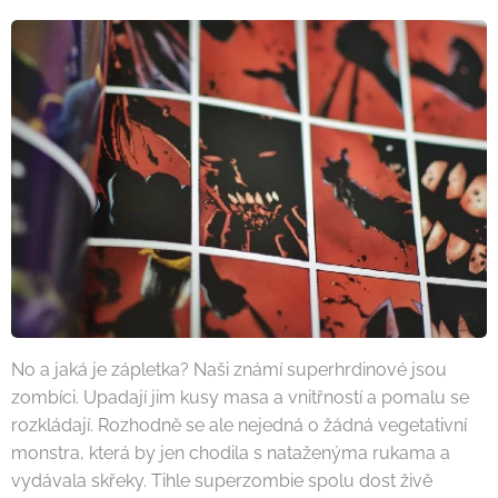
No a jaká je zápletka? Naši známí superhrdinové jsou
zombíci. Upadají jim kusy masa a vnitřností a pomalu se
rozkládají. Rozhodně se ale nejedná o žádná vegetativní
monstra, která by jen chodila s nataženýma rukama a
vydávala skřeky. Tihle superzombie spolu dost živě