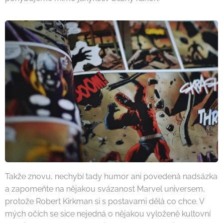
Takže znovu, nechybí tady humor ani povedená nadsázka
a zapomeňte na nějakou svázanost Marvel universem,
protože Robert Kirkman si s postavami dělá co chce. V
mých očích se sice nejedná o nějakou vyloženě kultovní