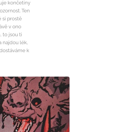
tuje končetiny
ozornost. Ten
 si prostě
ávě v ono
to jsou ti
 najdou lék,
e dostáváme k