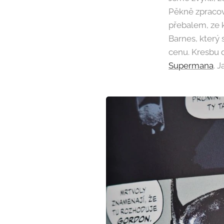
Pěkně zpracov
přebalem, ze 
Barnes, který 
cenu. Kresbu d
Supermana
. 