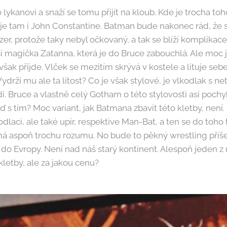
 lykanovi a snaží se tomu přijít na kloub. Kde je trocha toh
 je tam i John Constantine. Batman bude nakonec rád, že 
zer, protože taky nebyl očkovaný, a tak se blíží komplikace
i magička Zatanna, která je do Bruce zabouchlá. Ale moc j
 však přijde. Vlček se mezitím skrývá v kostele a lituje seb
 Vydrží mu ale ta lítost? Co je však stylové, je vlkodlak s n
. Bruce a vlastně celý Gotham o této stylovosti asi pochyb
eď s tím? Moc variant, jak Batmana zbavit této kletby, není
odlaci, ale také upír, respektive Man-Bat, a ten se do toho 
 aspoň trochu rozumu. No bude to pěkný wrestling příšer.
 do Evropy. Není nad náš starý kontinent. Alespoň jeden z
letby, ale za jakou cenu?