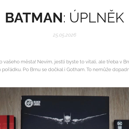
BATMAN
: ÚPLNĚK
25.05.2026
o vašeho města! Nevím, jestli byste to vítali, ale třeba v B
pořádku. Po Brnu se dočkal i Gotham. To nemůže dopadn