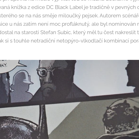
aná knížka z edice DC Black Label je tradičně v pevných 
kterého se na nás směje miloučký pejsek. Autorem scéná
sice u nás zatím není moc profláknutý, ale byl nominován 
ostal na starosti Stefan Subic, který měl tu čest nakreslit
Jak si s touhle netradiční netopýro-vlkodlačí kombinací por