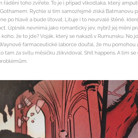
řádění toho zvířete. To je i případ vlkodlaka, který ampu
č Gothamem. Rychle si tím samozřejmě získá Batmanovu p
ne po hlavě a bude litovat. Lituje i to neurvalé štěně, které
. Úplněk nevnímá jako romantický jev, nýbrž jej mění pr
koho, že to jde? Voják, který se nakazil v Rumunsku. No jo, 
e Waynově farmaceutické laborce doufal, že mu pomohou a
o tam za svitu měsíčku zlikvidoval. Shit happens. A tím s
 problémům.