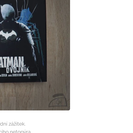
ní zážitek.
cího netopýra.