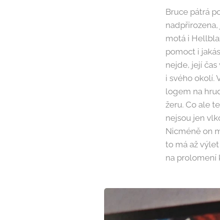
Bruce pátrá po
nadpřirozena,
motá i Hellbla
pomoct i jakás
nejde, její čas
i svého okolí.
logem na hrudi
žeru. Co ale t
nejsou jen vlk
Nicméně on má
to má až výlet
na prolomení k