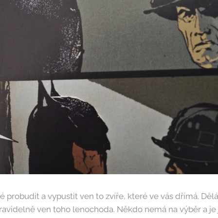
 probudit a vypustit ven to zvíře, které ve vás dřímá. Dělá
ravidelně ven toho lenochoda. Někdo nemá na výběr a je 