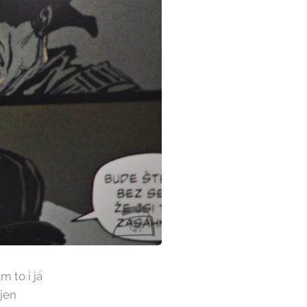
m to i já
jen