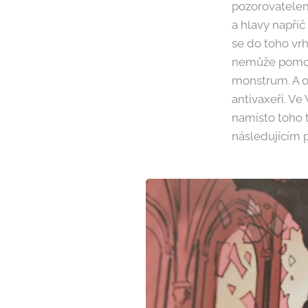
pozorovatelem 
a hlavy napří
se do toho vrh
nemůže pomoct
monstrum. A o 
antivaxeři. V
namísto toho t
následujícím