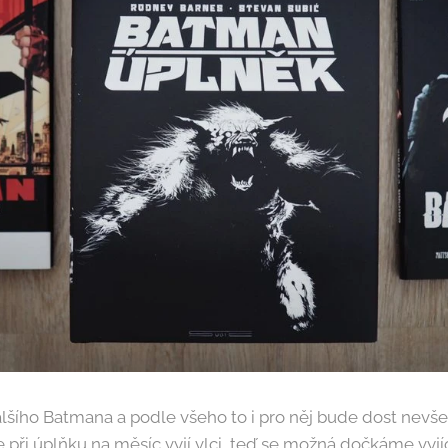
šího Batmana a podle všeho to i pro něj bude dost nevšed
e při úplňku na měsíc vyjí vlci, teď se možná dočkáme vyjí