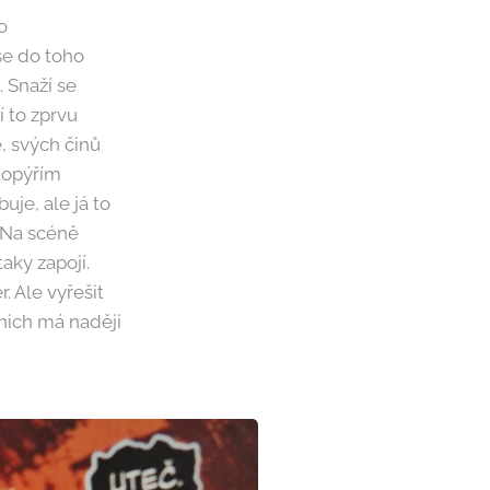
o
se do toho
. Snaží se
í to zprvu
e, svých činů
etopýřím
uje, ale já to
. Na scéně
taky zapojí.
 Ale vyřešit
 nich má naději