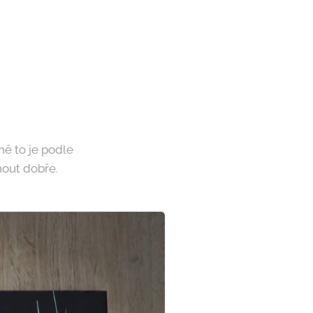
rně to je podle
out dobře.