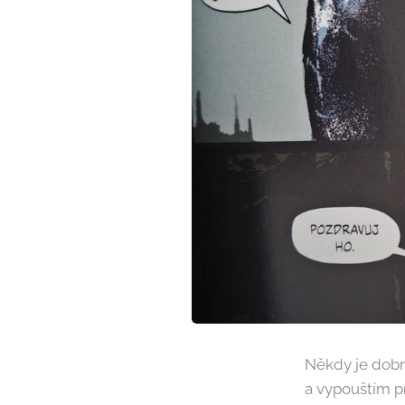
Někdy je dobré
a vypouštím p