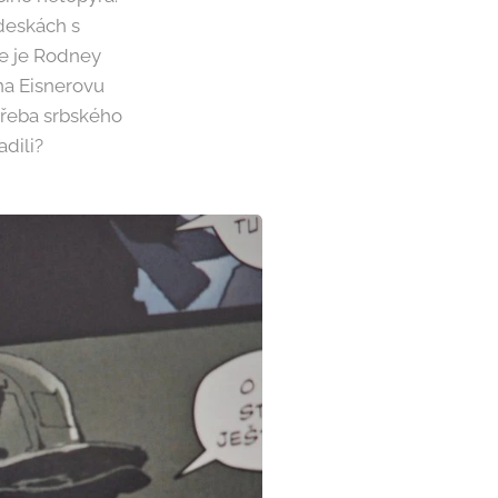
deskách s
ře je Rodney
na Eisnerovu
 třeba srbského
adili?