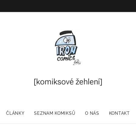
[komiksové
žehlení]
ČLÁNKY
SEZNAM KOMIKSŮ
O NÁS
KONTAKT