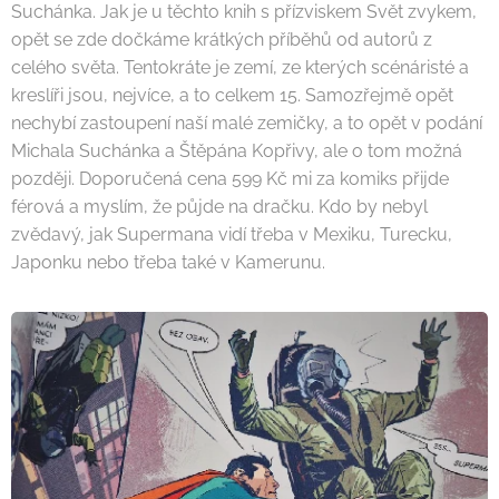
Suchánka. Jak je u těchto knih s přízviskem Svět zvykem,
opět se zde dočkáme krátkých příběhů od autorů z
celého světa. Tentokráte je zemí, ze kterých scénáristé a
kreslíři jsou, nejvíce, a to celkem 15. Samozřejmě opět
nechybí zastoupení naší malé zemičky, a to opět v podání
Michala Suchánka a Štěpána Kopřivy, ale o tom možná
později. Doporučená cena 599 Kč mi za komiks přijde
férová a myslím, že půjde na dračku. Kdo by nebyl
zvědavý, jak Supermana vidí třeba v Mexiku, Turecku,
Japonku nebo třeba také v Kamerunu.