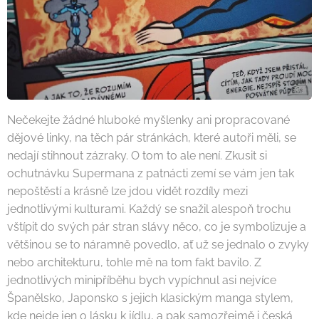
Nečekejte žádné hluboké myšlenky ani propracované
dějové linky, na těch pár stránkách, které autoři měli, se
nedají stihnout zázraky. O tom to ale není. Zkusit si
ochutnávku Supermana z patnácti zemí se vám jen tak
nepoštěstí a krásně lze jdou vidět rozdíly mezi
jednotlivými kulturami. Každý se snažil alespoň trochu
vštípit do svých pár stran slávy něco, co je symbolizuje a
většinou se to náramně povedlo, ať už se jednalo o zvyky
nebo architekturu, tohle mě na tom fakt bavilo. Z
jednotlivých minipříběhu bych vypíchnul asi nejvíce
Španělsko, Japonsko s jejich klasickým manga stylem,
kde nejde jen o lásku k jídlu, a pak samozřejmě i česká