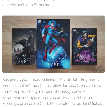
ale celý svět, a to Superman.
Kdy jindy vydat takovou knihu než v období, kdy nám v
kinech začal hrát nový film z dílny Jamese Gunna s tímto
téměř neporazitelným hrdinouKomiks je pěkně
zpracován, nechybí mu pevné desky ani přebal, na
kterém je pro náš trh Clark Kent v letech v podání Michala