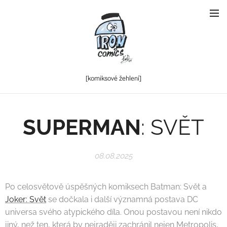
[komiksové
žehlení]
SUPERMAN
: SVĚT
08.08.2025
Po celosvětově úspěšných komiksech Batman: Svět a
Joker: Svět
se dočkala i další významná postava DC
universa svého atypického díla. Onou postavou není nikdo
jiný, než ten, která by nejraději zachránil nejen Metropolis,