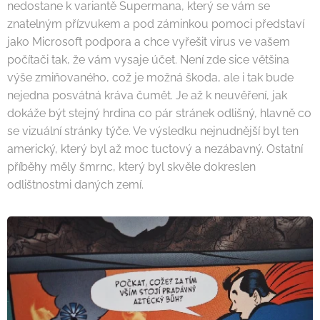
nedostane k variantě Supermana, který se vám se
znatelným přízvukem a pod záminkou pomoci představí
jako Microsoft podpora a chce vyřešit virus ve vašem
počítači tak, že vám vysaje účet. Není zde sice většina
výše zmiňovaného, což je možná škoda, ale i tak bude
nejedna posvátná kráva čumět. Je až k neuvěření, jak
dokáže být stejný hrdina co pár stránek odlišný, hlavně co
se vizuální stránky týče. Ve výsledku nejnudnější byl ten
americký, který byl až moc tuctový a nezábavný. Ostatní
příběhy měly šmrnc, který byl skvěle dokreslen
odlištnostmi daných zemí.