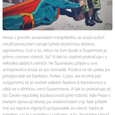
Hned v prvním americkém minipříběhu se snaží autoři
vnutit ponaučení varující před zbytečnou lidskou
agresivitou. Což o to, něco na tom bude a Superman je
přímo vzorem ctnosti, že? A tak to vlastně pokračuje i v
několika dalších zemích. Ve Španělsku přijde o své
schopnosti a toulá se po Granadě. Podívá se do pekla po
předpovědi od Danteho. Potká i Loba, ale kromě pár
vulgarismů to je nudné setkání. Naštve si Kamerunce a
utká se s africkou verzí Supermana. A tak to pokračuje až
do České republiky budoucnosti plné robotů, kde Pepa s
Karlem opravují škody po meteorickém roji. Náš příběh
má asi nejvíce vtipných průpovídek ze všech, takže je
splněno, co je v komiksu i vyřčeno, a to, že máme smysl