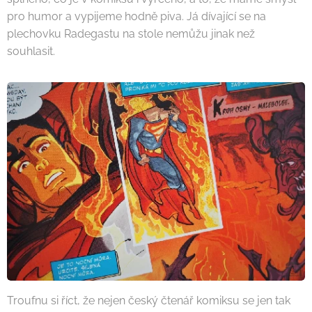
pro humor a vypijeme hodně piva. Já dívající se na
plechovku Radegastu na stole nemůžu jinak než
souhlasit.
Troufnu si říct, že nejen český čtenář komiksu se jen tak