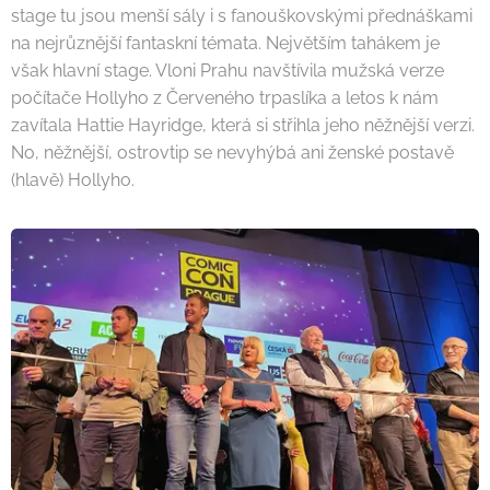
stage tu jsou menší sály i s fanouškovskými přednáškami
na nejrůznější fantaskní témata. Největším tahákem je
však hlavní stage. Vloni Prahu navštívila mužská verze
počítače Hollyho z Červeného trpaslíka a letos k nám
zavítala Hattie Hayridge, která si střihla jeho něžnější verzi.
No, něžnější, ostrovtip se nevyhýbá ani ženské postavě
(hlavě) Hollyho.