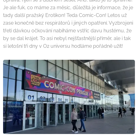
Je ale fuk, co máme za měsíc, důležitá je informace, že je
tady další pražský Erotikon! Teda Comic-Con! Letos už
zase konečně bez respirátorů i jiných opatření. Vyzbrojeni
třetí dávkou očkování nabíháme vstříc davu hustému, že
by se dal krájet. To asi nebyl nejšťastnější příměr, ale i tak
si letošní tři dny v O2 universu hodláme pořádně užít!