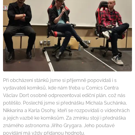
Při obcházení stánků jsme si příjemně popovídali i s
vydavateli komiksů, kde nám třeba u Comics Centra
Václav Dort osobně odprezentoval ediční plán, což nás
potěšilo. Poslechli jsme si přednášku Michala Suchánka,
Nikkarina a Karla Osohy, kteří se rozpovídali o videohrách
a jejich vazbě ke komiksům. Za zmínku stojí i přednáška
známého astronoma Jiřího Grygara. Jeho poutavé
povídání má vždy přidanou hodnotu.