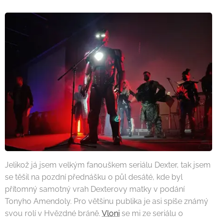
Jelikož já jsem velkým fanouškem seriálu Dexter, tak jsem
se těšil na pozdní přednášku o půl desáté, kde byl
přítomný samotný vrah Dexterovy matky v podání
Tonyho Amendoly. Pro většinu publika je asi spíše známý
svou rolí v Hvězdné bráně.
Vloni
se mi ze seriálu o