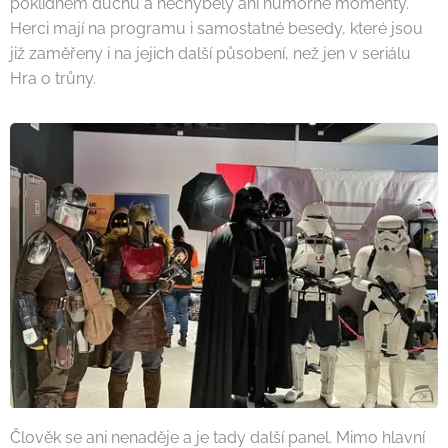
poklidném duchu a nechyběly ani humorné momenty.
Herci mají na programu i samostatné besedy, které jsou
již zaměřeny i na jejich další působení, než jen v seriálu
Hra o trůny.
Člověk se ani nenaděje a je tady další panel. Mimo hlavní