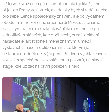
Užili jsme si už i den před samotnou akcí, jelikož jsme
přijeli do Prahy ve čtvrtek, ale detaily bych si raději nechal
pro sebe. Lehce společensky znaveni, ale po vydatném
obědu, míříme konečně směr nerdí Mekku. Začínáme
klasickým pátečním rozkoukáváníčkem mimojiné po
jednotlivých stáncích, kde opět nechybí naši oblíbení
nakladatelé, artist zóně s méně známými umělci,
výstavách a našem oblíbeném místě, kterým je
restaurační oddělení s výčepem. Po dvou vychlazených
kouscích spěcháme, se zastávkou u pisoárů, na hlavní
stage, kde už začíná první posezení s herci.