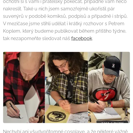
ochotni si s vámi i přátelsky pokecat, případně vám něco
nakreslit. Také u nich jsem samozřejmě ukořistil pár
suvenýrů v podobě komiksů, podpisů a případně i stripů.
V mezičase jsme stihli udělat i krátký rozhovor s Petrem
Koplem, který budeme publikovat během příštího týdne,
tak nezapomeňte sledovat náš
facebook
.
Nechybí ani všudypřítomné cosplaye, a že některé vážně