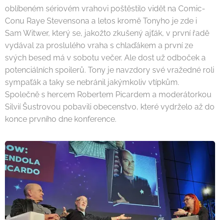
oblíbeném sériovém vrahovi poštěstilo vidět na Comic-
Conu Raye Stevensona a letos kromě Tonyho je zde i
Sam Witwer, který se, jakožto zkušený ajťák, v první řadě
vydával za proslulého vraha s chlaďákem a první ze
svých besed má v sobotu večer. Ale dost už odboček a
potenciálních spoilerů. Tony je navzdory své vražedné roli
sympaťák a taky se nebránil jakýmkoliv vtípkům.
Společně s hercem Robertem Picardem a moderátorkou
Silvií Šustrovou pobavili obecenstvo, které vydrželo až do
konce prvního dne konference.