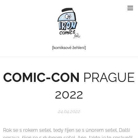
[komiksové
žehlení]
COMIC-CON
PRAGUE
2022
24.04.2022
Rok se s rokem sešel, tedy říjen se s únorem sešel. Další
oprava, říjen se s dubnem sešel. Ano, takto je to správně!