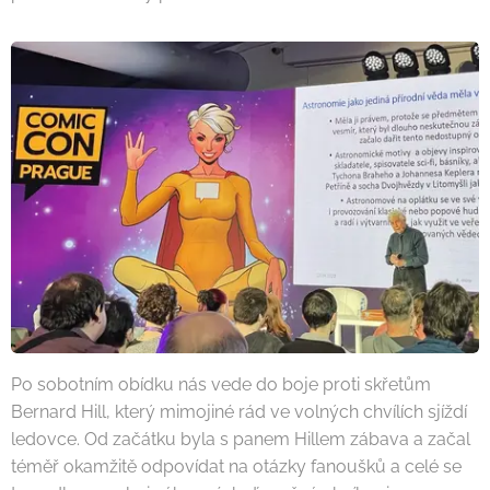
Po sobotním obídku nás vede do boje proti skřetům
Bernard Hill, který mimojiné rád ve volných chvílích sjíždí
ledovce. Od začátku byla s panem Hillem zábava a začal
téměř okamžitě odpovídat na otázky fanoušků a celé se