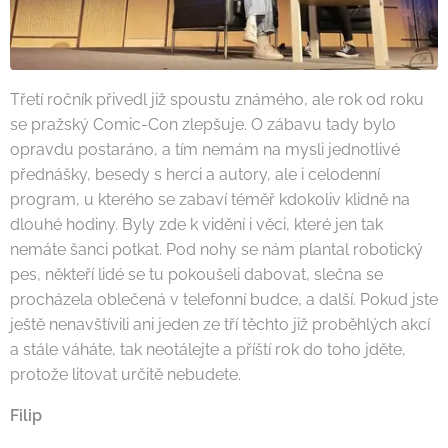
Třetí ročník přivedl již spoustu známého, ale rok od roku
se pražský Comic-Con zlepšuje. O zábavu tady bylo
opravdu postaráno, a tím nemám na mysli jednotlivé
přednášky, besedy s herci a autory, ale i celodenní
program, u kterého se zabaví téměř kdokoliv klidně na
dlouhé hodiny. Byly zde k vidění i věci, které jen tak
nemáte šanci potkat. Pod nohy se nám plantal robotický
pes, někteří lidé se tu pokoušeli dabovat, slečna se
procházela oblečená v telefonní budce, a další. Pokud jste
ještě nenavštívili ani jeden ze tří těchto již proběhlých akcí
a stále váháte, tak neotálejte a příští rok do toho jděte,
protože litovat určitě nebudete.
Filip