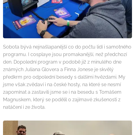
Sobota bývá nejnašlapanější co do počtu lidí i samotného
programu. I cosplaye jsou promakanější, než předchozí
den. Dopolední program v podobě již z minulého dne
známých Juliana Glovera a Finna Jonese je skvělý
předkrm pro odpolední besedy s dalšími hvězdami. My
jsme však zvědaví i na české hosty, na které se nesmí
zapomínat a zastavili jsme se i na besedu s Tomášem
Magnuskem, který se podělil o zajímavé zkušenosti z
natáčení i ze života.