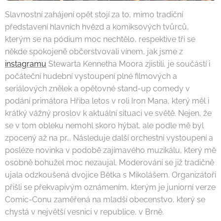
Slavnostní zahájení opět stojí za to, mimo tradiční
představení hlavních hvězd a komiksových tvůrců,
kterým se na pódium moc nechtělo, respektive tři se
někde spokojeně občerstvovali vínem, jak jsme z
instagramu
Stewarta Kennetha Moora zjistili, je součástí i
počáteční hudební vystoupení plné filmových a
seriálových znělek a opětovné stand-up comedy v
podání primátora Hřiba letos v roli Iron Mana, který měl i
krátký vážný proslov k aktuální situaci ve světě. Nejen, že
se v tom obleku nemohl skoro hýbat, ale podle mě byl
zpocený až na pr... Následuje další orchestní vystoupení a
posléze novinka v podobě zajímavého muzikálu, který mě
osobně bohužel moc nezaujal. Moderování se již tradičně
ujala odzkoušená dvojice Bětka s Mikolášem. Organizátoři
přišli se překvapivým oznámením, kterým je juniorní verze
Comic-Conu zaměřená na mladší obecenstvo, který se
chystá v největší vesnici v republice, v Brně.