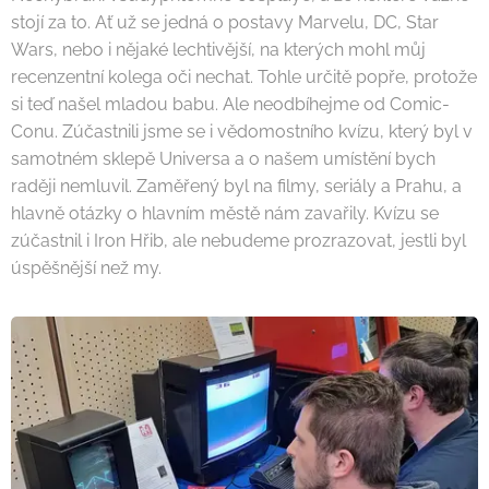
stojí za to. Ať už se jedná o postavy Marvelu, DC, Star
Wars, nebo i nějaké lechtivější, na kterých mohl můj
recenzentní kolega oči nechat. Tohle určitě popře, protože
si teď našel mladou babu. Ale neodbíhejme od Comic-
Conu. Zúčastnili jsme se i vědomostního kvízu, který byl v
samotném sklepě Universa a o našem umístění bych
raději nemluvil. Zaměřený byl na filmy, seriály a Prahu, a
hlavně otázky o hlavním městě nám zavařily. Kvízu se
zúčastnil i Iron Hřib, ale nebudeme prozrazovat, jestli byl
úspěšnější než my.