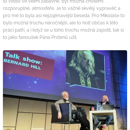
to vedlo ve velmi zábavné, byť možná chvílemi
rozporuplné, atmosféře. Je to vážně skvělý vypravěč a
pro mě to byla asi nejzajímavější beseda. Pro Mikoláše to
bylo možná trochu náročnější, ale to holt občas k této
práci patří, a i když se u toho trochu možná zapotil, tak si
to jako fanoušek Pána Prstenů užil.