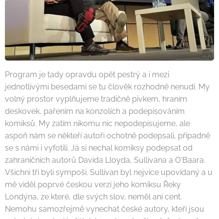
Program je tady opravdu opět pestrý a i mezi
jednotlivými besedami se tu člověk rozhodně nenudí. My
volný prostor vyplňujeme tradičně pivkem, hraním
deskovek, pařením na konzolích a podepisováním
komiksů. My zatím nikomu nic nepodepisujeme, ale
aspoň nám se někteří autoři ochotně podepsali, případně
se s námi i vyfotili. Já si nechal komiksy podepsat od
zahraničních autorů Davida Lloyda, Sullivana a O'Baara.
Všichni tři byli sympoši. Sullivan byl nejvíce upovídaný a u
mě viděl poprvé českou verzi jeho komiksu Řeky
Londýna, ze které, dle svých slov, neměl ani cent.
Nemohu samozřejmě vynechat české autory, kteří jsou