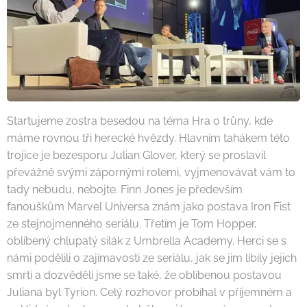
Startujeme zostra besedou na téma Hra o trůny, kde
máme rovnou tři herecké hvězdy. Hlavním tahákem této
trojice je bezesporu Julian Glover, který se proslavil
převážně svými zápornými rolemi, vyjmenovávat vám to
tady nebudu, nebojte. Finn Jones je především
fanouškům Marvel Universa znám jako postava Iron Fist
ze stejnojmenného seriálu. Třetím je Tom Hopper,
oblíbený chlupatý silák z Umbrella Academy. Herci se s
námi podělili o zajímavosti ze seriálu, jak se jim líbily jejich
smrti a dozvěděli jsme se také, že oblíbenou postavou
Juliana byl Tyrion. Celý rozhovor probíhal v příjemném a