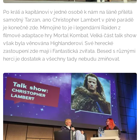
Po králi a kapitánovi v jedné osobě k nám na liáně přilétá
samotný Tarzan, ano Christopher Lambert v plné parádě
je konečně zde. Mimojiné to je i legendární Raiden z
filmové adaptace hry Mortal Kombat. Velká část talk show
však byla věnována Highlanderovi. Své herecké
zastoupení zde mají i Fantastická zvířata. Besed s různými
herci je dostatek a všechny tady nebudu zmiňovat.