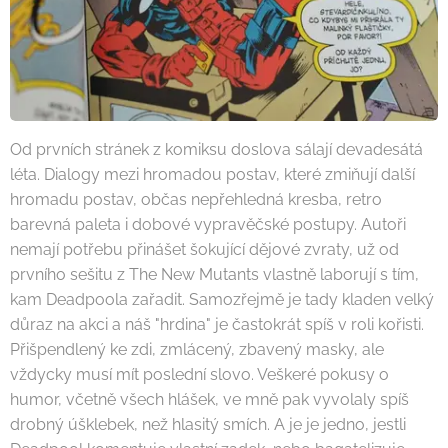
Od prvních stránek z komiksu doslova sálají devadesátá
léta. Dialogy mezi hromadou postav, které zmiňují další
hromadu postav, občas nepřehledná kresba, retro
barevná paleta i dobové vypravěčské postupy. Autoři
nemají potřebu přinášet šokující dějové zvraty, už od
prvního sešitu z The New Mutants vlastně laborují s tím,
kam Deadpoola zařadit. Samozřejmě je tady kladen velký
důraz na akci a náš "hrdina" je častokrát spíš v roli kořisti.
Přišpendlený ke zdi, zmlácený, zbavený masky, ale
vždycky musí mít poslední slovo. Veškeré pokusy o
humor, včetně všech hlášek, ve mně pak vyvolaly spíš
drobný úšklebek, než hlasitý smích. A je je jedno, jestli