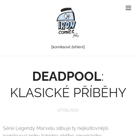
[komiksové
žehlení]
DEADPOOL
:
KLASICKÉ PŘÍBĚHY
27.09.2021
Série Legendy Marvelu slibuje ty nejkultovnější
komiksové knihy tohohle obřího amerického