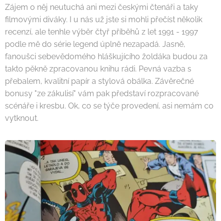
Zájem o něj neutuchá ani mezi českými čtenáři a taky
filmovými diváky. I u nás už jste si mohli přečíst několik
recenzí, ale tenhle výběr čtyř příběhů z let 1991 - 1997
podle mě do série legend úplně nezapadá. Jasně,
fanoušci sebevědomého hláškujícího žoldáka budou za
takto pěkně zpracovanou knihu rádi. Pevná vazba s
přebalem, kvalitní papír a stylová obálka. Závěrečné
bonusy "ze zákulisí" vám pak představí rozpracované
scénáře i kresbu. Ok, co se týče provedení, asi nemám co
vytknout.