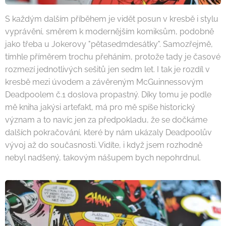
S každým dalším příběhem je vidět posun v kresbě i stylu
vyprávění, směrem k modernějším komiksům, podobně
jako třeba u Jokerovy "pětasedmdesátky". Samozřejmě,
tímhle příměrem trochu přeháním, protože tady je časové
rozmezí jednotlivých sešitů jen sedm let. I tak je rozdíl v
kresbě mezi úvodem a závěreným McGuinnessovým
Deadpoolem č.1 doslova propastný. Díky tomu je podle
mě kniha jakýsi artefakt, má pro mě spíše historický
význam a to navíc jen za předpokladu, že se dočkáme
dalších pokračování, které by nám ukázaly Deadpoolův
vývoj až do současnosti. Vidíte, i když jsem rozhodně
nebyl nadšený, takovým nášupem bych nepohrdnul.