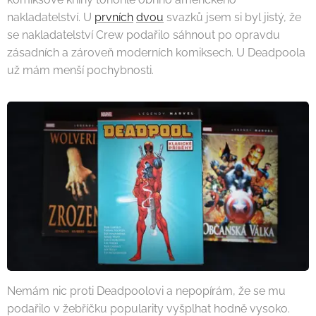
nakladatelství. U
prvních
dvou
svazků jsem si byl jistý, že
se nakladatelství Crew podařilo sáhnout po opravdu
zásadních a zároveň moderních komiksech. U Deadpoola
už mám menší pochybnosti.
Nemám nic proti Deadpoolovi a nepopírám, že se mu
podařilo v žebříčku popularity vyšplhat hodně vysoko.