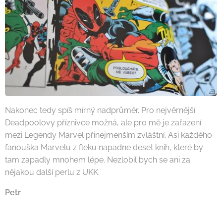
Nakonec tedy spíš mírný nadprůměr. Pro nejvěrnější
Deadpoolovy příznivce možná, ale pro mě je zařazení
mezi Legendy Marvel přinejmenším zvláštní. Asi každého
fanouška Marvelu z fleku napadne deset knih, které by
tam zapadly mnohem lépe. Nezlobil bych se ani za
nějakou další perlu z UKK.
Petr