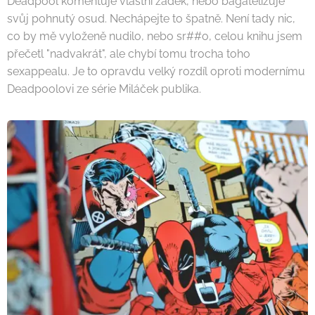
Deadpool komentuje vlastní zadek, nebo bagatelizuje
svůj pohnutý osud. Nechápejte to špatně. Není tady nic,
co by mě vyloženě nudilo, nebo sr##o, celou knihu jsem
přečetl "nadvakrát", ale chybí tomu trocha toho
sexappealu. Je to opravdu velký rozdíl oproti modernímu
Deadpoolovi ze série Miláček publika.