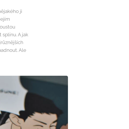
nějakého ji
jejím
poustou
splínu. A jak
jrůznějších
padnout. Ale