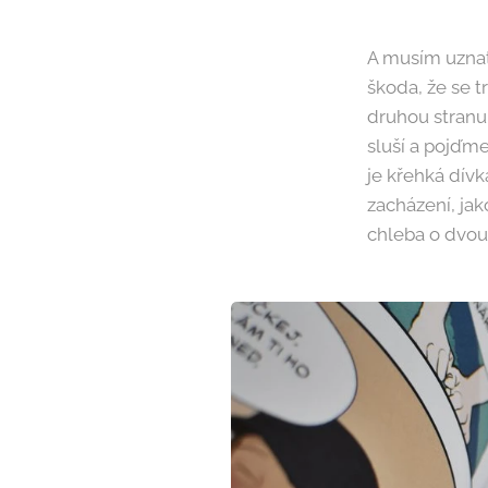
A musím uznat
škoda, že se t
druhou stranu
sluší a pojďme
je křehká dívk
zacházení, jak
chleba o dvou 