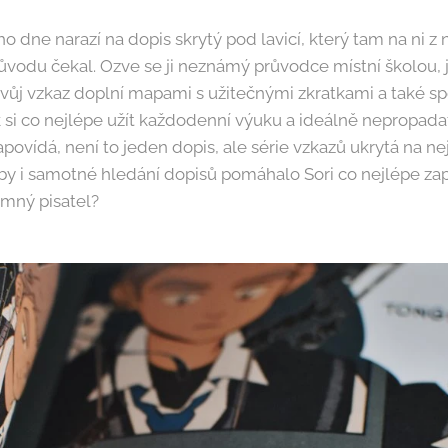
ho dne narazí na dopis skrytý pod lavicí, který tam na ni z 
odu čekal. Ozve se ji neznámý průvodce místní školou, 
vůj vzkaz doplní mapami s užitečnými zkratkami a také s
k si co nejlépe užít každodenní výuku a ideálně nepropadat 
povídá, není to jeden dopis, ale série vzkazů ukrytá na ne
aby i samotné hledání dopisů pomáhalo Sori co nejlépe za
emný pisatel?