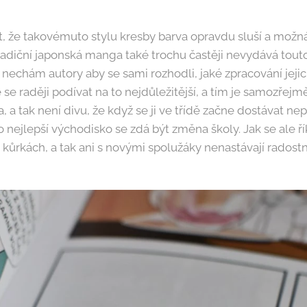
, že takovémuto stylu kresby barva opravdu sluší a možná
radiční japonská manga také trochu častěji nevydává tout
 nechám autory aby se sami rozhodli, jaké zpracování jej
 se raději podívat na to nejdůležitější, a tím je samozřejmě
a, a tak není divu, že když se ji ve třídě začne dostávat n
o nejlepší východisko se zdá být změna školy. Jak se ale ří
kůrkách, a tak ani s novými spolužáky nenastávají radostn