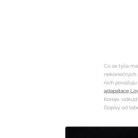
Co se týče ma
nekonečných sé
nich považuju
adapatace Lov
Koreje, odkud
Dopisy od tebe