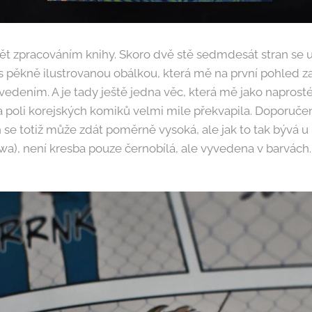
t zpracováním knihy. Skoro dvě stě sedmdesát stran se u
 pěkně ilustrovanou obálkou, která mě na první pohled za
edením. A je tady ještě jedna věc, která mě jako naprost
a poli korejských komiků velmi mile překvapila. Doporuče
se totiž může zdát poměrně vysoká, ale jak to tak bývá u
), není kresba pouze černobílá, ale vyvedena v barvách.