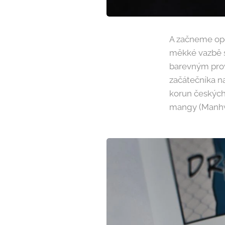
A začneme opě
měkké vazbě s
barevným prov
začátečníka n
korun českých 
mangy (Manhwa