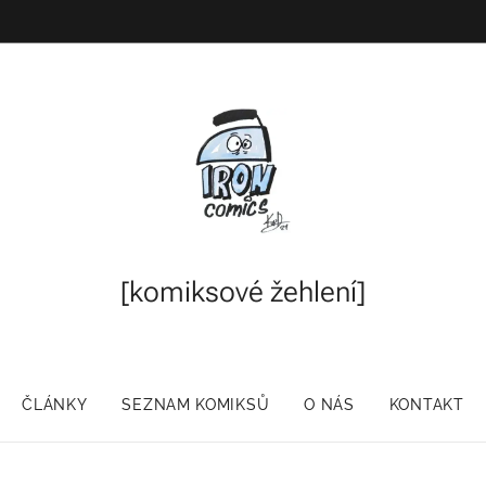
[komiksové
žehlení]
ČLÁNKY
SEZNAM KOMIKSŮ
O NÁS
KONTAKT