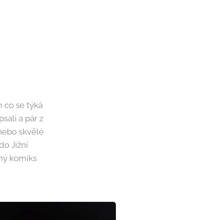
 co se týká
sali a pár z
ebo skvělé
do Jižní
aný komiks