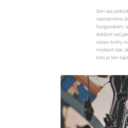
Sori ale jedno
neznámého dův
fungováním, s
dalších rad ja
název knihy na
místech tak, 
kdo je ten taj