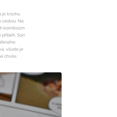
 je trochu
o cestou. Na
ich komiksům
 příběh. Sori
epěkného
ká, všude je
é chvíle.