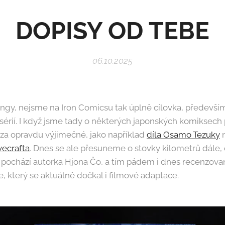
DOPISY OD TEBE
06.10.2025
ngy, nejsme na Iron Comicsu tak úplně cílovka, především
rií. I když jsme tady o některých japonských komiksech p
 za opravdu výjimečné, jako například
díla Osamo Tezuky
n
ecrafta
. Dnes se ale přesuneme o stovky kilometrů dále, 
 pochází autorka Hjona Čo, a tím pádem i dnes recenzov
, který se aktuálně dočkal i filmové adaptace.