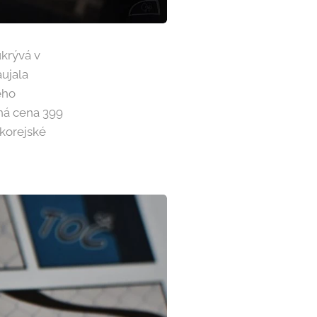
krývá v
ujala
ého
ná cena 399
 korejské