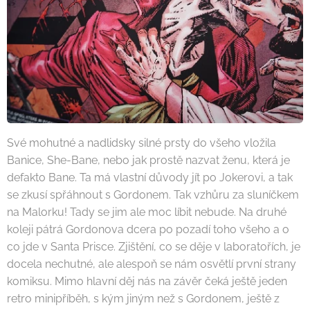
Své mohutné a nadlidsky silné prsty do všeho vložila
Banice, She-Bane, nebo jak prostě nazvat ženu, která je
defakto Bane. Ta má vlastní důvody jít po Jokerovi, a tak
se zkusí spřáhnout s Gordonem. Tak vzhůru za sluníčkem
na Malorku! Tady se jim ale moc líbit nebude. Na druhé
koleji pátrá Gordonova dcera po pozadí toho všeho a o
co jde v Santa Prisce. Zjištění, co se děje v laboratořích, je
docela nechutné, ale alespoň se nám osvětlí první strany
komiksu. Mimo hlavní děj nás na závěr čeká ještě jeden
retro minipříběh, s kým jiným než s Gordonem, ještě z