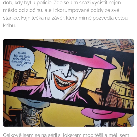
dob, kdy byl u policie. Zde se Jim snaží vyčistit nejen
město od zločinu, ale i zkorumpované poldy ze své
stanice. Fajn tečka na závěr, která mírně pozvedla celou
knihu.
Celkově jsem se na sérii s Jokerem moc těšil a měl jsem