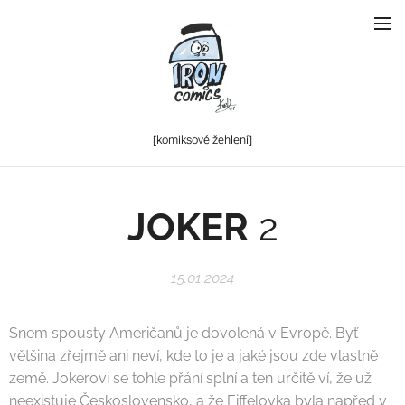
[komiksové
žehlení]
JOKER
2
15.01.2024
Snem spousty Američanů je dovolená v Evropě. Byť
většina zřejmě ani neví, kde to je a jaké jsou zde vlastně
země. Jokerovi se tohle přání splní a ten určitě ví, že už
neexistuje Československo, a že Eiffelovka byla napřed v