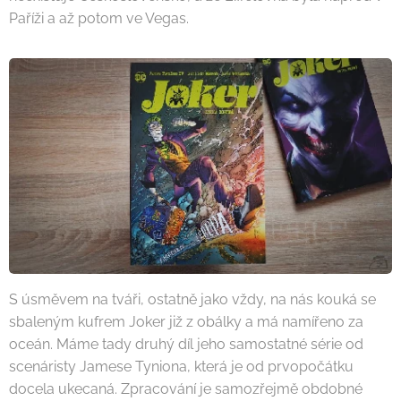
Paříži a až potom ve Vegas.
S úsměvem na tváři, ostatně jako vždy, na nás kouká se
sbaleným kufrem Joker již z obálky a má namířeno za
oceán. Máme tady druhý díl jeho samostatné série od
scenáristy Jamese Tyniona, která je od prvopočátku
docela ukecaná. Zpracování je samozřejmě obdobné