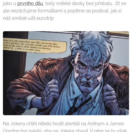
jako u
prvního dílu
, tedy měkké desky bez přebalu. Již se
ale nezdržujme formalitami a pojďme se podívat, jak si
náš smíšek užil eurotrip
Na Jokera chtěl někdo hodit atentát na Arkham a James
Gordon byl najatý, aby se Jokera zbavil. V něm se to však