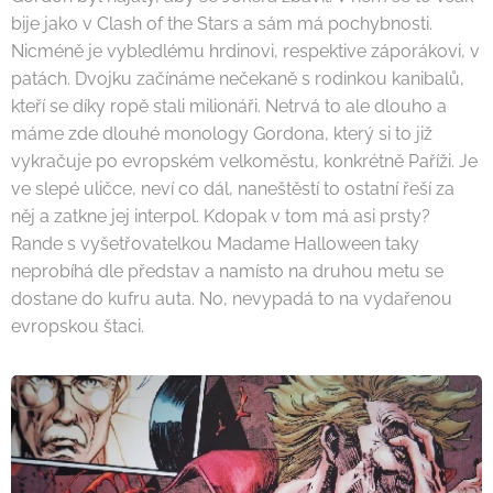
bije jako v Clash of the Stars a sám má pochybnosti.
Nicméně je vybledlému hrdinovi, respektive záporákovi, v
patách. Dvojku začínáme nečekaně s rodinkou kanibalů,
kteří se díky ropě stali milionáři. Netrvá to ale dlouho a
máme zde dlouhé monology Gordona, který si to již
vykračuje po evropském velkoměstu, konkrétně Paříži. Je
ve slepé uličce, neví co dál, naneštěstí to ostatní řeší za
něj a zatkne jej interpol. Kdopak v tom má asi prsty?
Rande s vyšetřovatelkou Madame Halloween taky
neprobíhá dle představ a namísto na druhou metu se
dostane do kufru auta. No, nevypadá to na vydařenou
evropskou štaci.