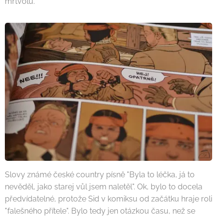
mrtvolu.
Slovy známé české country písně "Byla to léčka, já to
nevěděl, jako starej vůl jsem naletěl". Ok, bylo to docela
předvídatelné, protože Sid v komiksu od začátku hraje roli
"falešného přítele". Bylo tedy jen otázkou času, než se