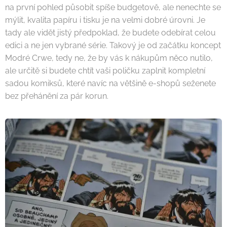
na první pohled působit spíše budgetově, ale nenechte se
mýlit, kvalita papíru i tisku je na velmi dobré úrovni. Je
tady ale vidět jistý předpoklad, že budete odebírat celou
edici a ne jen vybrané série. Takový je od začátku koncept
Modré Crwe, tedy ne, že by vás k nákupům něco nutilo,
ale určitě si budete chtít vaši poličku zaplnit kompletní
sadou komiksů, které navíc na většině e-shopů seženete
bez přehánění za pár korun.