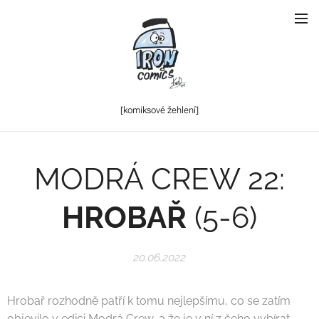
[komiksové
žehlení]
MODRÁ CREW 22:
HROBAŘ
(5-6)
20.06.2022
Hrobař rozhodně patří k tomu nejlepšímu, co se zatím
objevilo v edici Modrá Crew, a že je v ní z čeho vybírat.