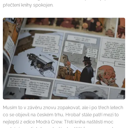
přečtení knihy spokojen.
Musím to v závěru znovu zopakovat, ale i po třech letech
co se objevil na českém trhu, Hrobař stále patří mezi to
nejlepší z edice Modrá Crew. Třetí kniha naštěstí moc