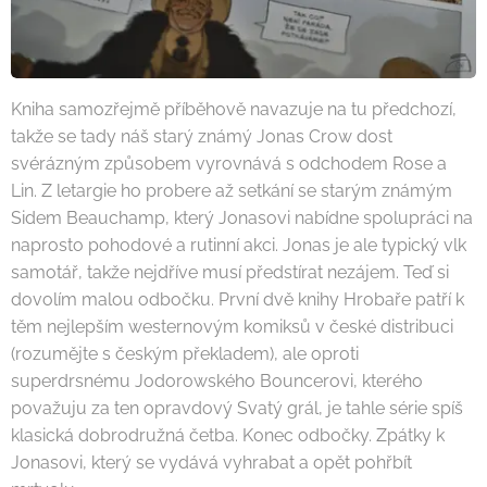
Kniha samozřejmě příběhově navazuje na tu předchozí,
takže se tady náš starý známý Jonas Crow dost
svérázným způsobem vyrovnává s odchodem Rose a
Lin. Z letargie ho probere až setkání se starým známým
Sidem Beauchamp, který Jonasovi nabídne spolupráci na
naprosto pohodové a rutinní akci. Jonas je ale typický vlk
samotář, takže nejdříve musí předstírat nezájem. Teď si
dovolím malou odbočku. První dvě knihy Hrobaře patří k
těm nejlepším westernovým komiksů v české distribuci
(rozumějte s českým překladem), ale oproti
superdrsnému Jodorowského Bouncerovi, kterého
považuju za ten opravdový Svatý grál, je tahle série spíš
klasická dobrodružná četba. Konec odbočky. Zpátky k
Jonasovi, který se vydává vyhrabat a opět pohřbít