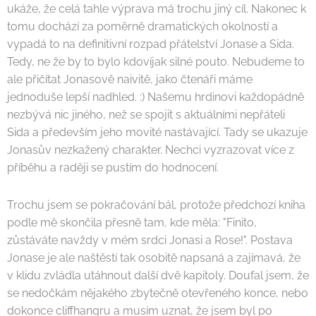
ukáže, že celá tahle výprava má trochu jiný cíl. Nakonec k
tomu dochází za poměrně dramatických okolností a
vypadá to na definitivní rozpad přátelství Jonase a Sida.
Tedy, ne že by to bylo kdovíjak silné pouto. Nebudeme to
ale přičítat Jonasově naivitě, jako čtenáři máme
jednoduše lepší nadhled. :) Našemu hrdinovi každopádně
nezbývá nic jiného, než se spojit s aktuálními nepřáteli
Sida a především jeho movité nastávající. Tady se ukazuje
Jonasův nezkažený charakter. Nechci vyzrazovat více z
příběhu a raději se pustím do hodnocení.
Trochu jsem se pokračování bál, protože předchozí kniha
podle mě skončila přesně tam, kde měla: "Finito,
zůstáváte navždy v mém srdci Jonasi a Rose!". Postava
Jonase je ale naštěstí tak osobitě napsaná a zajímavá, že
v klidu zvládla utáhnout další dvě kapitoly. Doufal jsem, že
se nedočkám nějakého zbytečně otevřeného konce, nebo
dokonce cliffhangru a musím uznat, že jsem byl po