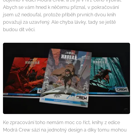
Abych se vám hned k něčemu přiznal, v pokračování
jsem už nedoufal, protože příběh prvních dvou knih
považuji za uzavřený. Ale chyba lávky, tady se ještě
budou dít věci.
Ke zpracování toho nemám moc co říct, knihy z edice
Modrá Crew sází na jednotný design a díky tomu mohou