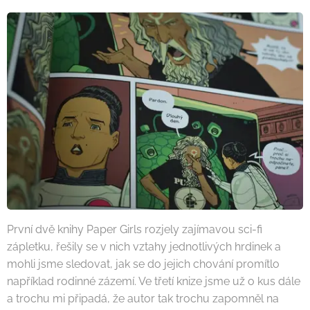
První dvě knihy Paper Girls rozjely zajímavou sci-fi
zápletku, řešily se v nich vztahy jednotlivých hrdinek a
mohli jsme sledovat, jak se do jejich chování promítlo
například rodinné zázemí. Ve třetí knize jsme už o kus dále
a trochu mi připadá, že autor tak trochu zapomněl na