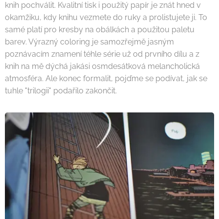
knih pochválit. Kvalitní tisk i použitý papír je znát hned v
okamžiku, kdy knihu vezmete do ruky a prolistujete ji. To
samé platí pro kresby na obálkách a použitou paletu
barev. Výrazný coloring je samozřejmě jasným
poznávacím znamení téhle série už od prvního dílu a z
knih na mě dýchá jakási osmdesátková melancholická
atmosféra. Ale konec formalit, pojďme se podívat, jak se
tuhle "trilogii" podařilo zakončit.