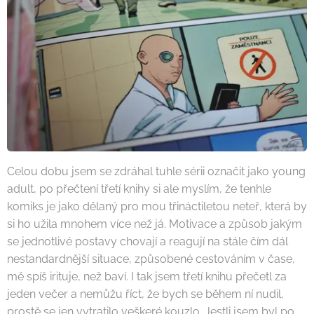
Celou dobu jsem se zdráhal tuhle sérii označit jako young
adult, po přečtení třetí knihy si ale myslím, že tenhle
komiks je jako dělaný pro mou třináctiletou neteř, která by
si ho užila mnohem více než já. Motivace a způsob jakým
se jednotlivé postavy chovají a reagují na stále čím dál
nestandardnější situace, způsobené cestováním v čase,
mě spíš irituje, než baví. I tak jsem třetí knihu přečetl za
jeden večer a nemůžu říct, že bych se během ní nudil,
prostě se jen vytratilo veškeré kouzlo. Jestli jsem byl po