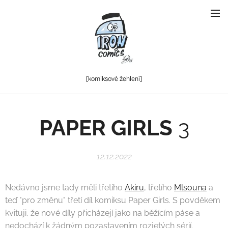
[komiksové
žehlení]
PAPER GIRLS
3
12.12.2022
Nedávno jsme tady měli třetího
Akiru
, třetího
Mlsouna
a
teď "pro změnu" třetí díl komiksu Paper Girls. S povděkem
kvituji, že nové díly přicházejí jako na běžícím páse a
nedochází k žádným pozastavením rozjetých sérií.