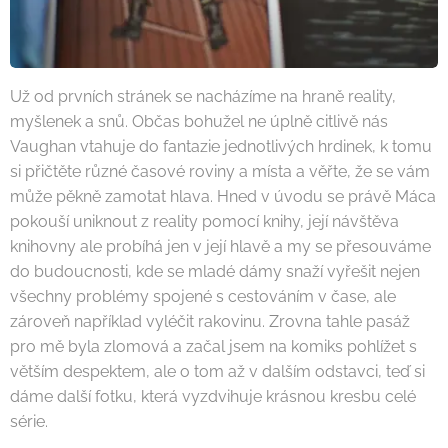
Už od prvních stránek se nacházíme na hraně reality,
myšlenek a snů. Občas bohužel ne úplně citlivě nás
Vaughan vtahuje do fantazie jednotlivých hrdinek, k tomu
si přičtěte různé časové roviny a místa a věřte, že se vám
může pěkně zamotat hlava. Hned v úvodu se právě Máca
pokouší uniknout z reality pomocí knihy, její návštěva
knihovny ale probíhá jen v její hlavě a my se přesouváme
do budoucnosti, kde se mladé dámy snaží vyřešit nejen
všechny problémy spojené s cestováním v čase, ale
zároveň například vyléčit rakovinu. Zrovna tahle pasáž
pro mě byla zlomová a začal jsem na komiks pohlížet s
větším despektem, ale o tom až v dalším odstavci, teď si
dáme další fotku, která vyzdvihuje krásnou kresbu celé
série.