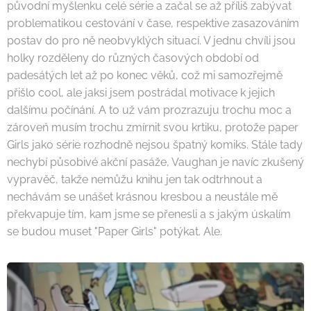
původní myšlenku celé série a začal se až příliš zabývat
problematikou cestování v čase, respektive zasazováním
postav do pro ně neobvyklých situací. V jednu chvíli jsou
holky rozděleny do různých časových období od
padesátých let až po konec věků, což mi samozřejmě
přišlo cool, ale jaksi jsem postrádal motivace k jejich
dalšímu počínání. A to už vám prozrazuju trochu moc a
zároveń musím trochu zmírnit svou krtiku, protože paper
Girls jako série rozhodně nejsou špatný komiks. Stále tady
nechybí působivé akční pasáže, Vaughan je navíc zkušený
vypravěč, takže nemůžu knihu jen tak odtrhnout a
nechávám se unášet krásnou kresbou a neustále mě
překvapuje tím, kam jsme se přenesli a s jakým úskalím
se budou muset "Paper Girls" potýkat. Ale.