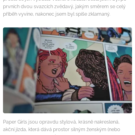
prvních dvou svazcích zvědavý, jakým směrem se celý
příběh vyvine, nakonec jsem byl spíše zklamaný.
Paper Girls jsou opravdu stylová, krásně nakreslená,
akční jízda, která dává prostor silným ženským (nebo