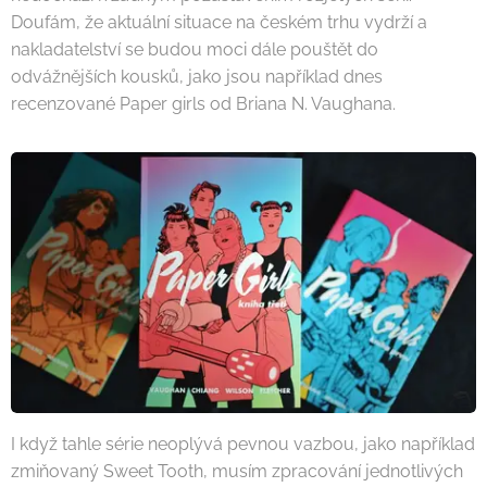
Doufám, že aktuální situace na českém trhu vydrží a
nakladatelství se budou moci dále pouštět do
odvážnějších kousků, jako jsou například dnes
recenzované Paper girls od Briana N. Vaughana.
I když tahle série neoplývá pevnou vazbou, jako například
zmiňovaný Sweet Tooth, musím zpracování jednotlivých