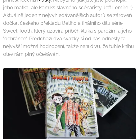
jeho matka, ale komiks slavného scénáristy Jeff Lemire. :)
Aktuálně jeden z nejvyhledávanějších autorů se zároveň
dočkal českého překladu třetího a finálního dílu série
Sweet Tooth, který uzavírá příběh kluka s parožím a jeho
"ochránce". Předchozí dva svazky si od nás odnesly ta
nejvyšší možná hodnocení, takže není divu, že tuhle knihu
otevírám plný očekávání.