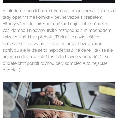
Vzhledem k předchozím dvěma dílům je vám asi jasné, že
tady opět máme komiks v pevné vazbě s přebalem.
Hřbety všech tří knih spolu pěkně lícují a tahle série ve
vaší domácí knihovně určitě nezapadne a mimochodem
knize to sluší i bez přebalu. Třetí díl je navíc ještě o
šedesát stran obsáhlejší, než ten předchozí, dobrou
zprávou ale je, že se to nepodepsalo na ceně. I tak se ale
nejedná o levnou záležitost a to hlavně v případě, že si
budete chtít pořídit rovnou celý komplet. A to nejspíše
budete. :)