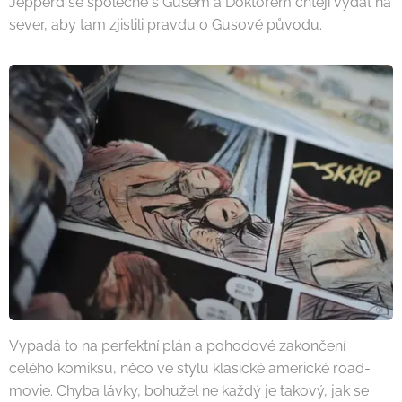
Jepperd se společně s Gusem a Doktorem chtějí vydat na
sever, aby tam zjistili pravdu o Gusově původu.
Vypadá to na perfektní plán a pohodové zakončení
celého komiksu, něco ve stylu klasické americké road-
movie. Chyba lávky, bohužel ne každý je takový, jak se