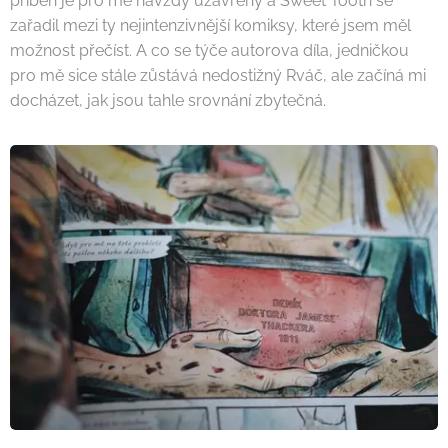
příběh je pro mě navždy uzavřený a Sweet Tooth se
zařadil mezi ty nejintenzivnější komiksy, které jsem měl
možnost přečíst. A co se týče autorova díla, jedničkou
pro mě sice stále zůstává nedostižný Rváč, ale začíná mi
docházet, jak jsou tahle srovnání zbytečná.