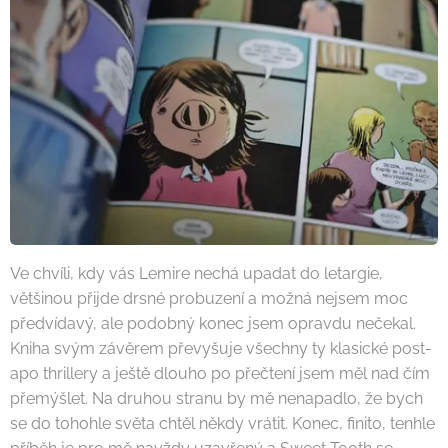
Ve chvíli, kdy vás Lemire nechá upadat do letargie,
většinou přijde drsné probuzení a možná nejsem moc
předvídavý, ale podobný konec jsem opravdu nečekal.
Kniha svým závěrem převyšuje všechny ty klasické post-
apo thrillery a ještě dlouho po přečtení jsem měl nad čím
přemýšlet. Na druhou stranu by mě nenapadlo, že bych
se do tohohle světa chtěl někdy vrátit. Konec, finito, tenhle