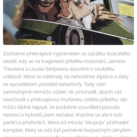
Začínáme překvapivě vyprávěním ze začátku dvacátého
století, kdy se na tragickém příběhu misionářů Jamese
Thackera a Louise Simpsona dozvíme o souběhu
událostí, které se odehrály na nehostinné Aljašce a staly
se spouštěčem pozdější katastrofy. Tady vám
samozřejmě nemůžu vůbec nic prozradit, abych vás
neochudil o překvapivou myšlenku celého příběhu, ale
můžu klidně napsat, že podobné vysvětlení původu
nemoci a hybridů jsem nečekal. Vracíme se ale k naší
partičce přeživších, která od minula "okupuje" přehradní
komplex, který se zdá být poměrně bezpečným úkrytem.