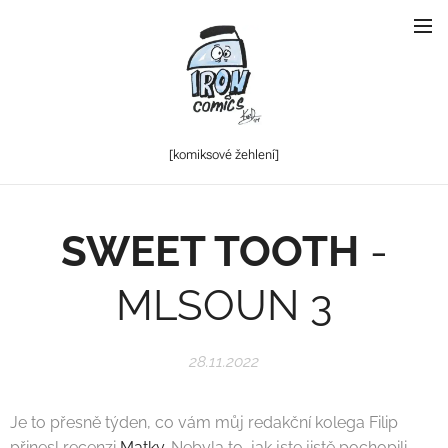
[komiksové
žehlení]
SWEET TOOTH
-
MLSOUN 3
28.11.2022
Je to přesně týden, co vám můj redakční kolega Filip
přinesl recenzi
Matky
. Nebyla to, jak jste jistě pochopili,