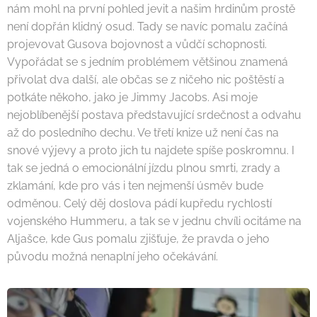
nám mohl na první pohled jevit a našim hrdinům prostě
není dopřán klidný osud. Tady se navíc pomalu začíná
projevovat Gusova bojovnost a vůdčí schopnosti.
Vypořádat se s jedním problémem většinou znamená
přivolat dva další, ale občas se z ničeho nic poštěstí a
potkáte někoho, jako je Jimmy Jacobs. Asi moje
nejoblíbenější postava představující srdečnost a odvahu
až do posledního dechu. Ve třetí knize už není čas na
snové výjevy a proto jich tu najdete spíše poskromnu. I
tak se jedná o emocionální jízdu plnou smrti, zrady a
zklamání, kde pro vás i ten nejmenší úsměv bude
odměnou. Celý děj doslova pádí kupředu rychlostí
vojenského Hummeru, a tak se v jednu chvíli ocitáme na
Aljašce, kde Gus pomalu zjišťuje, že pravda o jeho
původu možná nenaplní jeho očekávání.