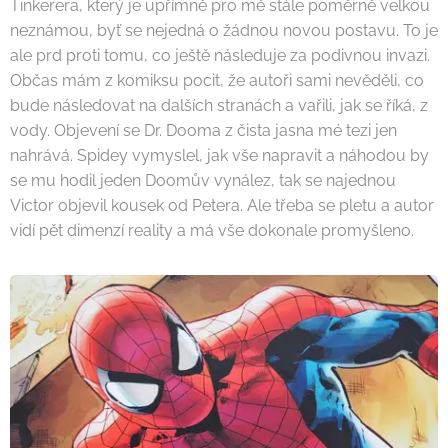
Tinkerera, který je upřímně pro mě stále poměrně velkou
neznámou, byť se nejedná o žádnou novou postavu. To je
ale prd proti tomu, co ještě následuje za podivnou invazi.
Občas mám z komiksu pocit, že autoři sami nevěděli, co
bude následovat na dalších stranách a vařili, jak se říká, z
vody. Objevení se Dr. Dooma z čista jasna mé tezi jen
nahrává. Spidey vymyslel, jak vše napravit a náhodou by
se mu hodil jeden Doomův vynález, tak se najednou
Victor objevil kousek od Petera. Ale třeba se pletu a autor
vidí pět dimenzí reality a má vše dokonale promyšleno.