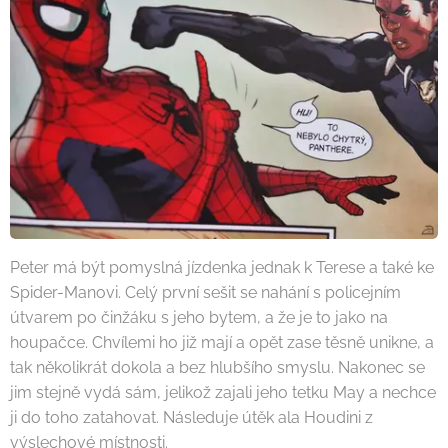
Peter má být pomyslná jízdenka jednak k Terese a také ke
Spider-Manovi. Celý první sešit se nahání s policejním
útvarem po činžáku s jeho bytem, a že je to jako na
houpačce. Chvílemi ho již mají a opět zase těsně unikne, a
tak několikrát dokola a bez hlubšího smyslu. Nakonec se
jim stejně vydá sám, jelikož zajali jeho tetku May a nechce
ji do toho zatahovat. Následuje útěk ala Houdini z
výslechové místnosti.