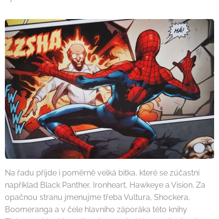
Na řadu přijde i poměrně velká bitka, které se zúčastní
například Black Panther, Ironheart, Hawkeye a Vision. Za
opačnou stranu jmenujme třeba Vultura, Shockera,
Boomeranga a v čele hlavního záporáka této knihy