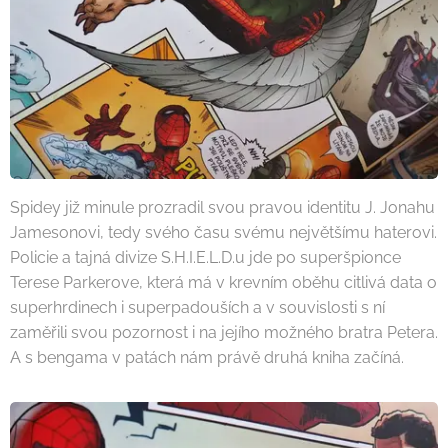
Spidey již minule prozradil svou pravou identitu J. Jonahu
Jamesonovi, tedy svého času svému největšímu haterovi.
Policie a tajná divize S.H.I.E.L.D.u jde po superšpionce
Terese Parkerove, která má v krevním oběhu citlivá data o
superhrdinech i superpadouších a v souvislosti s ní
zaměřili svou pozornost i na jejího možného bratra Petera.
A s bengama v patách nám právě druhá kniha začíná.