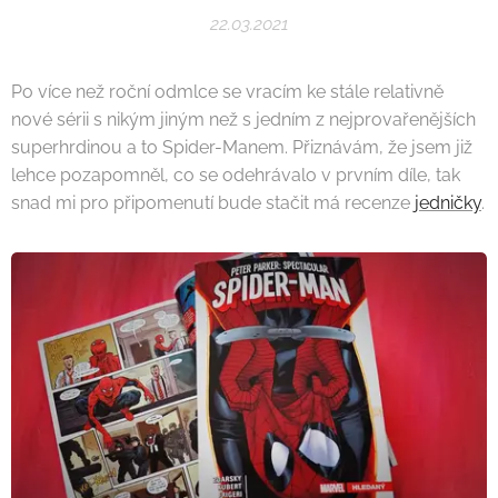
22.03.2021
Po více než roční odmlce se vracím ke stále relativně
nové sérii s nikým jiným než s jedním z nejprovařenějších
superhrdinou a to Spider-Manem. Přiznávám, že jsem již
lehce pozapomněl, co se odehrávalo v prvním díle, tak
snad mi pro připomenutí bude stačit má recenze
jedničky
.