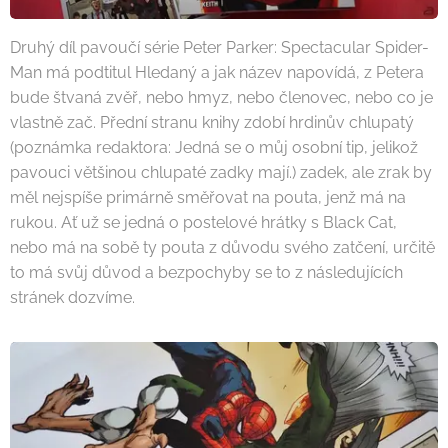
Druhý díl pavoučí série Peter Parker: Spectacular Spider-
Man má podtitul Hledaný a jak název napovídá, z Petera
bude štvaná zvěř, nebo hmyz, nebo členovec, nebo co je
vlastně zač. Přední stranu knihy zdobí hrdinův chlupatý
(poznámka redaktora: Jedná se o můj osobní tip, jelikož
pavouci většinou chlupaté zadky mají.) zadek, ale zrak by
měl nejspíše primárně směřovat na pouta, jenž má na
rukou. Ať už se jedná o postelové hrátky s Black Cat,
nebo má na sobě ty pouta z důvodu svého zatčení, určitě
to má svůj důvod a bezpochyby se to z následujících
stránek dozvíme.