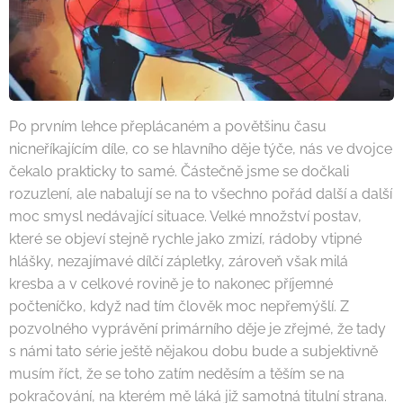
Po prvním lehce přeplácaném a povětšinu času
nicneříkajícím díle, co se hlavního děje týče, nás ve dvojce
čekalo prakticky to samé. Částečně jsme se dočkali
rozuzlení, ale nabalují se na to všechno pořád další a další
moc smysl nedávající situace. Velké množství postav,
které se objeví stejně rychle jako zmizí, rádoby vtipné
hlášky, nezajímavé dílčí zápletky, zároveň však milá
kresba a v celkové rovině je to nakonec příjemné
počteníčko, když nad tím člověk moc nepřemýšlí. Z
pozvolného vyprávění primárního děje je zřejmé, že tady
s námi tato série ještě nějakou dobu bude a subjektivně
musím říct, že se toho zatím neděsím a těším se na
pokračování, na kterém mě láká již samotná titulní strana.