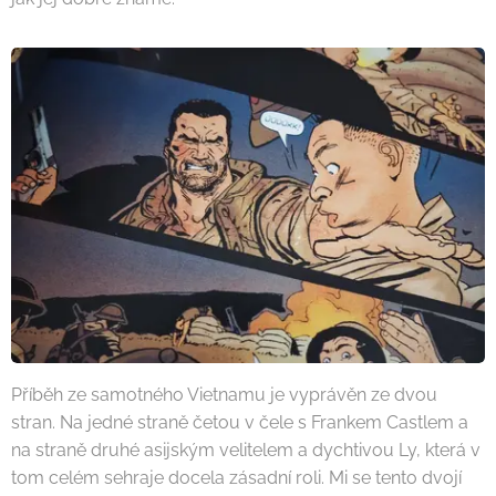
Příběh ze samotného Vietnamu je vyprávěn ze dvou
stran. Na jedné straně četou v čele s Frankem Castlem a
na straně druhé asijským velitelem a dychtivou Ly, která v
tom celém sehraje docela zásadní roli. Mi se tento dvojí