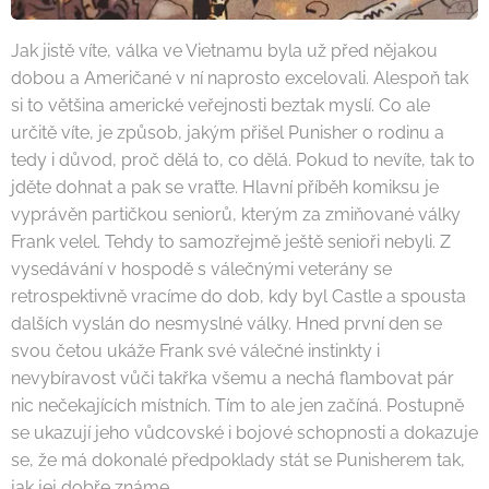
Jak jistě víte, válka ve Vietnamu byla už před nějakou
dobou a Američané v ní naprosto excelovali. Alespoň tak
si to většina americké veřejnosti beztak myslí. Co ale
určitě víte, je způsob, jakým přišel Punisher o rodinu a
tedy i důvod, proč dělá to, co dělá. Pokud to nevíte, tak to
jděte dohnat a pak se vraťte. Hlavní příběh komiksu je
vyprávěn partičkou seniorů, kterým za zmiňované války
Frank velel. Tehdy to samozřejmě ještě senioři nebyli. Z
vysedávání v hospodě s válečnými veterány se
retrospektivně vracíme do dob, kdy byl Castle a spousta
dalších vyslán do nesmyslné války. Hned první den se
svou četou ukáže Frank své válečné instinkty i
nevybíravost vůči takřka všemu a nechá flambovat pár
nic nečekajících místních. Tím to ale jen začíná. Postupně
se ukazují jeho vůdcovské i bojové schopnosti a dokazuje
se, že má dokonalé předpoklady stát se Punisherem tak,
jak jej dobře známe.