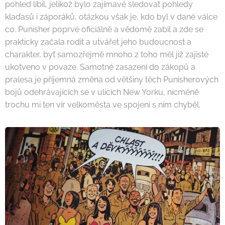
pohled líbil, jelikož bylo zajímavé sledovat pohledy
klaďasů i záporáků, otázkou však je, kdo byl v dané válce
co. Punisher poprvé oficiálně a vědomě zabil a zde se
prakticky začala rodit a utvářet jeho budoucnost a
charakter, byť samozřejmě mnoho z toho měl již zajisté
ukotveno v povaze. Samotné zasazení do zákopů a
pralesa je příjemná změna od většiny těch Punisherových
bojů odehrávajících se v ulicích New Yorku, nicméně
trochu mi ten vír velkoměsta ve spojení s ním chyběl.