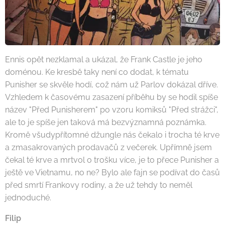
Ennis opět nezklamal a ukázal, že Frank Castle je jeho
doménou. Ke kresbě taky není co dodat, k tématu
Punisher se skvěle hodí, což nám už Parlov dokázal dříve.
Vzhledem k časovému zasazení příběhu by se hodil spíše
název "Před Punisherem" po vzoru komiksů "Před strážci",
ale to je spíše jen taková má bezvýznamná poznámka.
Kromě všudypřítomné džungle nás čekalo i trocha té krve
a zmasakrovaných prodavačů z večerek. Upřímně jsem
čekal té krve a mrtvol o trošku více, je to přece Punisher a
ještě ve Vietnamu, no ne? Bylo ale fajn se podívat do časů
před smrtí Frankovy rodiny, a že už tehdy to neměl
jednoduché.
Filip