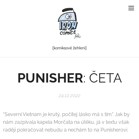
[komiksové
žehlení]
PUNISHER
: ČETA
24.12.2022
"Severní Vietnam je krutý, počítej lásko má s tím." Jak by
nám zazpívala kapela Morčata na útěku, já v textu však
raději pokračovat nebudu a nechám to na Punisherovi.