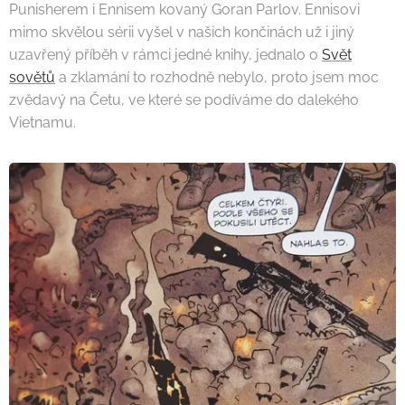
Punisherem i Ennisem kovaný Goran Parlov. Ennisovi
mimo skvělou sérii vyšel v našich končinách už i jiný
uzavřený příběh v rámci jedné knihy, jednalo o
Svět
sovětů
a zklamání to rozhodně nebylo, proto jsem moc
zvědavý na Četu, ve které se podíváme do dalekého
Vietnamu.