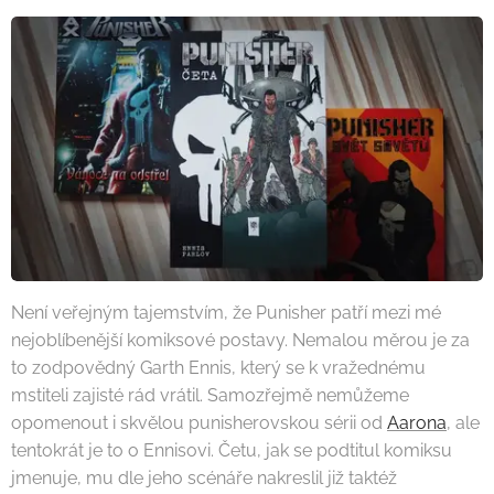
Není veřejným tajemstvím, že Punisher patří mezi mé
nejoblíbenější komiksové postavy. Nemalou měrou je za
to zodpovědný Garth Ennis, který se k vražednému
mstiteli zajisté rád vrátil. Samozřejmě nemůžeme
opomenout i skvělou punisherovskou sérii od
Aarona
, ale
tentokrát je to o Ennisovi. Četu, jak se podtitul komiksu
jmenuje, mu dle jeho scénáře nakreslil již taktéž