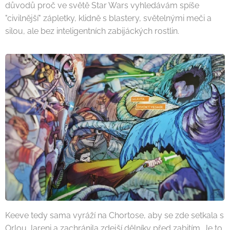
důvodů proč ve světě Star Wars vyhledávám spíše
"civilnější" zápletky, klidně s blastery, světelnými meči a
silou, ale bez inteligentních zabijáckých rostlin.
Keeve tedy sama vyráží na Chortose, aby se zde setkala s
Orlou Jareni a zachránila zdejší dělníky před zabitím. Je to