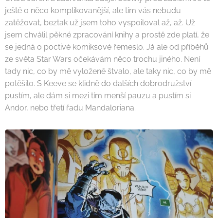
ještě o něco komplikovanější, ale tím vás nebudu
zatěžovat, beztak už jsem toho vyspoiloval až, až. Už
jsem chválil pěkné zpracování knihy a prostě zde platí, že
se jedná o poctivé komiksové řemeslo. Já ale od příběhů
ze světa Star Wars očekávám něco trochu jiného. Není
tady nic, co by mě vyloženě štvalo, ale taky nic, co by mě
potěšilo. S Keeve se klidně do dalších dobrodružství
pustím, ale dám si mezi tím menší pauzu a pustím si
Andor, nebo třetí řadu Mandaloriana.