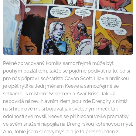
Pěkně zpracovaný komiks samozřejmě může být
pouhým pozlátkem, takže se pojďme podívat na to, co si
pro nás připravil scénárista Cavan Scott. Hlavní hrdinkou
je opět rytířka Jedi jménem Keeve a samozřejmě se
setkáme i s mistrem Sskeerem a Avar Kriss. Jak už
napovídá název, hlavním zlem jsou zde Drengiry s nimiž
naši hrdinové musí bojovat jak světelnými meči, tak
odolností své mysli. Keeve se při hledání velké pramatky
ve svém snažení napojila na Drengirskou kořenovou mysl.
Ano, tohle jsem si nevymyslel a je to přesně jeden z