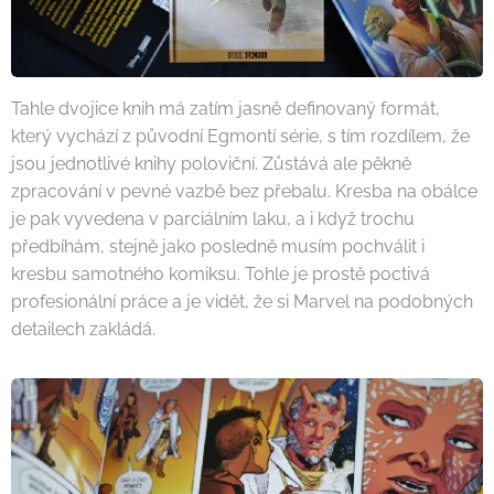
Tahle dvojice knih má zatím jasně definovaný formát,
který vychází z původní Egmontí série, s tím rozdílem, že
jsou jednotlivé knihy poloviční. Zůstává ale pěkně
zpracování v pevné vazbě bez přebalu. Kresba na obálce
je pak vyvedena v parciálním laku, a i když trochu
předbíhám, stejně jako posledně musím pochválit i
kresbu samotného komiksu. Tohle je prostě poctivá
profesionální práce a je vidět, že si Marvel na podobných
detailech zakládá.