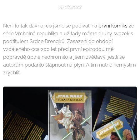
05.06.2023
Není to tak dávno, co jsme se podívali na
první komiks
ze
série Vrcholná republika a už tady máme druhý svazek s
podtitulem Srdce Drengirů. Zasazení do období
vzdáleného cca 200 let před první epizodou mě
popravdě úplně neohromilo a jsem zvědavý, jestli se
autorům podařilo šlápnout na plyn. A tím nutně nemyslím
zrychlit.