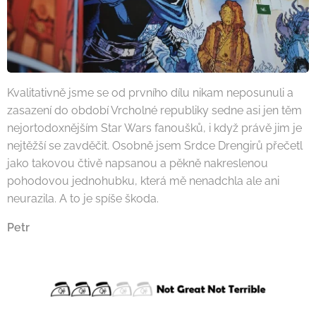
Kvalitativně jsme se od prvního dílu nikam neposunuli a
zasazení do období Vrcholné republiky sedne asi jen těm
nejortodoxnějším Star Wars fanoušků, i když právě jim je
nejtěžší se zavděčit. Osobně jsem Srdce Drengirů přečetl
jako takovou čtivě napsanou a pěkně nakreslenou
pohodovou jednohubku, která mě nenadchla ale ani
neurazila. A to je spíše škoda.
Petr