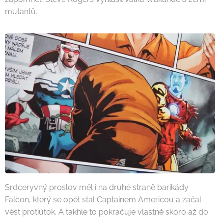
mutantů.
Srdceryvný proslov měl i na druhé straně barikády
Falcon, který se opět stal Captainem Americou a začal
vést protiútok. A takhle to pokračuje vlastně skoro až do