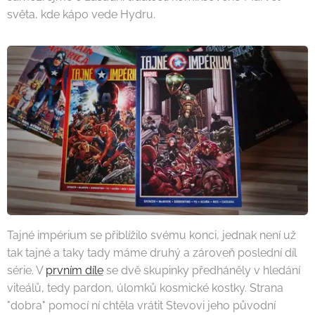
světa, kde kápo vede Hydru.
Tajné impérium se přiblížilo svému konci, jednak není už
tak tajné a taky tady máme druhý a zároveň poslední díl
série. V
prvním díle
se dvě skupinky předháněly v hledání
viteálů, tedy pardon, úlomků kosmické kostky. Strana
"dobra" pomocí ní chtěla vrátit Stevovi jeho původní