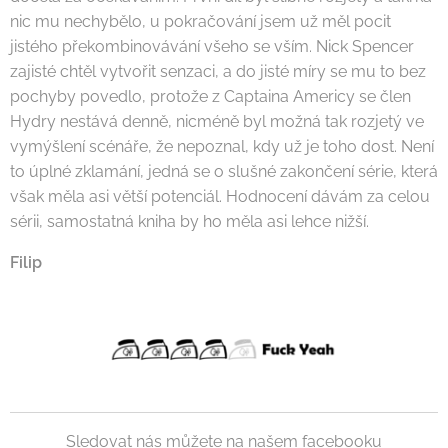
nic mu nechybělo, u pokračování jsem už měl pocit
jistého překombinovávání všeho se vším. Nick Spencer
zajisté chtěl vytvořit senzaci, a do jisté míry se mu to bez
pochyby povedlo, protože z Captaina Americy se člen
Hydry nestává denně, nicméně byl možná tak rozjetý ve
vymýšlení scénáře, že nepoznal, kdy už je toho dost. Není
to úplné zklamání, jedná se o slušné zakončení série, která
však měla asi větší potenciál. Hodnocení dávám za celou
sérii, samostatná kniha by ho měla asi lehce nižší.
Filip
Sledovat nás můžete na našem facebooku