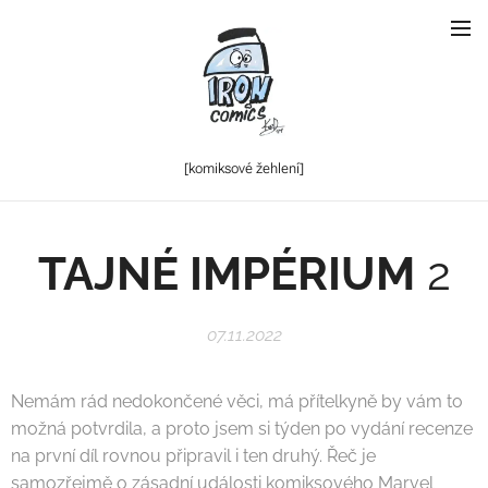
[komiksové
žehlení]
TAJNÉ IMPÉRIUM
2
07.11.2022
Nemám rád nedokončené věci, má přítelkyně by vám to
možná potvrdila, a proto jsem si týden po vydání recenze
na první díl rovnou připravil i ten druhý. Řeč je
samozřejmě o zásadní události komiksového Marvel