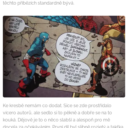
těchto příbězích standardně bývá.
Ke kresbě nemám co dodat. Sice se zde prostřídalo
vícero autorů, ale sedlo si to pěkně a dobře se na to
kouká. Dějově je to o něco slabší a alespoň pro mě
docela za očekáváním. První díl byl slibně rozjetý a takřka