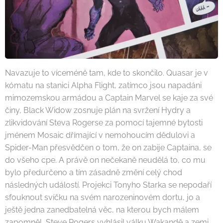
Navazuje to víceméně tam, kde to skončilo. Quasar je v
kómatu na stanici Alpha Flight, zatímco jsou napadáni
mimozemskou armádou a Captain Marvel se kaje za své
činy, Black Widow zosnuje plán na svržení Hydry a
zlikvidování Steva Rogerse za pomocí tajemné bytosti
jménem Mosaic dřímající v nemohoucím dědulovi a
Spider-Man přesvědčen o tom, že on zabije Captaina, se
do všeho cpe. A právě on nečekaně neudělá to, co mu
bylo předurčeno a tím zásadně změní celý chod
následných událostí. Projekci Tonyho Starka se nepodaří
sfouknout svíčku na svém narozeninovém dortu, jo a
ještě jedna zanedbatelná věc, na kterou bych málem
zapomněl, Steve Rogers vyhlásil válku Wakandě a zemi