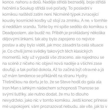
konce, nahoru a dolů. Naděje střídá beznaděj, boje střídá
řečnění a Soukup střídá své pořady. To poslední v
komiksu naštěstí zatím není. Nicméně týpek zvracející
kousky kosmické kostky už stojí za zmínku. A ne, v tomhle
si nedělám srandu. Tohle by mi spíše sedělo do komiksu s
Deadpoolem, ale budiž no. Příběh je prokládaný několika
dějovými linkami, tak aby bylo zapojeno co nejvíce
postav a aby bylo vidět, jak moc zásadní ta celá situace
je. Co chvíli jsme svědky takových těch klasických
momentů, kdy už vypadá vše ztraceno, ale najednou se
na scéně z ničeho nic objeví nová naděje a všichni zase
doufají, a tak pořád dokola. Až to začíná být otravné a já
už mám tendence se přiklánět na stranu Hydry.
Třešničkou na dortu je to, že se Steve hodil do gala ala
Iron Man s lehkým nádechem schopností Thanose se
svými šutříky, ale nutno dodat, že mu to dlouho
nevydrželo, jako nic v tomto komiksu. Jestli konec přinese
mé uspokojení, vám prozrazovat nebudu, ale víte, jak to v