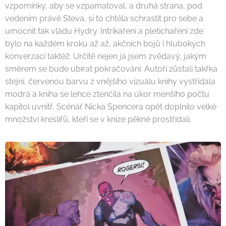
vzpomínky, aby se vzpamatoval, a druhá strana, pod
vedením právě Steva, si to chtěla schrastit pro sebe a
umocnit tak vládu Hydry. Intrikaření a pletichaření zde
bylo na každém kroku až až, akčních bojů i hlubokých
konverzací taktéž. Určitě nejen já jsem zvědavý, jakým
směrem se bude ubírat pokračování. Autoři zůstali takřka
stejní, červenou barvu z vnějšího vizuálu knihy vystřídala
modrá a kniha se lehce ztenčila na úkor menšího počtu
kapitol uvnitř. Scénář Nicka Spencera opět doplnilo velké
množství kreslířů, kteří se v knize pěkně prostřídali.