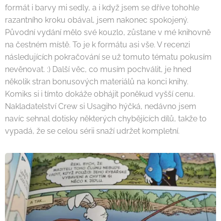
formát i barvy mi sedly, a i když jsem se dříve tohohle
razantního kroku obával, jsem nakonec spokojený.
Původní vydání mělo své kouzlo, zůstane v mé knihovně
na čestném místě. To je k formátu asi vše. V recenzi
následujících pokračování se už tomuto tématu pokusím
nevěnovat. :) Další věc, co musím pochválit, je hned
několik stran bonusových materiálů na konci knihy.
Komiks si i tímto dokáže obhájit poněkud vyšší cenu.
Nakladatelství Crew si Usagiho hýčká, nedávno jsem
navíc sehnal dotisky některých chybějících dílů, takže to
vypadá, že se celou sérii snaží udržet kompletní.