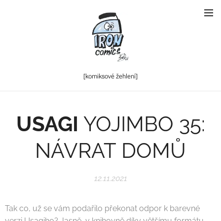
[komiksové
žehlení]
USAGI
YOJIMBO 35:
NÁVRAT DOMŮ
12.11.2021
Tak co, už se vám podařilo překonat odpor k barevné
verzi Usagiho? Jasně, v knihovně díky většímu formátu