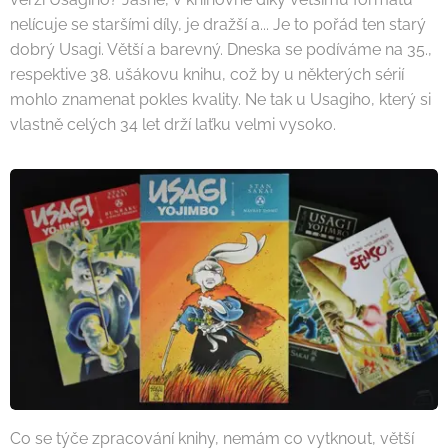
nelícuje se staršími díly, je dražší a... Je to pořád ten starý
dobrý Usagi. Větší a barevný. Dneska se podíváme na 35.,
respektive 38. ušákovu knihu, což by u některých sérií
mohlo znamenat pokles kvality. Ne tak u Usagiho, který si
vlastně celých 34 let drží laťku velmi vysoko.
Co se týče zpracování knihy, nemám co vytknout, větší