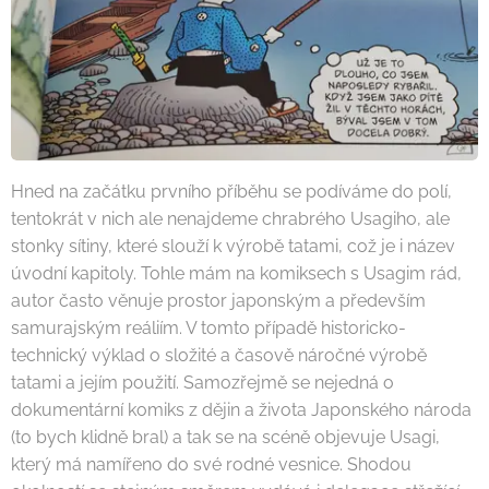
Hned na začátku prvního příběhu se podíváme do polí,
tentokrát v nich ale nenajdeme chrabrého Usagiho, ale
stonky sítiny, které slouží k výrobě tatami, což je i název
úvodní kapitoly. Tohle mám na komiksech s Usagim rád,
autor často věnuje prostor japonským a především
samurajským reáliím. V tomto případě historicko-
technický výklad o složité a časově náročné výrobě
tatami a jejím použití. Samozřejmě se nejedná o
dokumentární komiks z dějin a života Japonského národa
(to bych klidně bral) a tak se na scéně objevuje Usagi,
který má namířeno do své rodné vesnice. Shodou