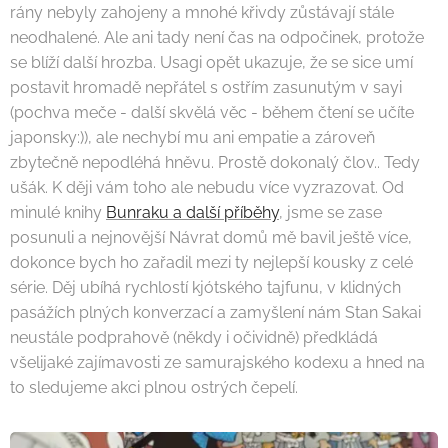
rány nebyly zahojeny a mnohé křivdy zůstávají stále
neodhalené. Ale ani tady není čas na odpočinek, protože
se blíží další hrozba. Usagi opět ukazuje, že se sice umí
postavit hromadě nepřátel s ostřím zasunutým v sayi
(pochva meče - další skvělá věc - během čtení se učíte
japonsky:)), ale nechybí mu ani empatie a zároveň
zbytečně nepodléhá hněvu. Prostě dokonalý člov.. Tedy
ušák. K ději vám toho ale nebudu více vyzrazovat. Od
minulé knihy
Bunraku a další příběhy
, jsme se zase
posunuli a nejnovější Návrat domů mě bavil ještě více,
dokonce bych ho zařadil mezi ty nejlepší kousky z celé
série. Děj ubíhá rychlostí kjótského tajfunu, v klidných
pasážích plných konverzací a zamyšlení nám Stan Sakai
neustále podprahově (někdy i očividně) předkládá
všelijaké zajímavosti ze samurajského kodexu a hned na
to sledujeme akci plnou ostrých čepelí.