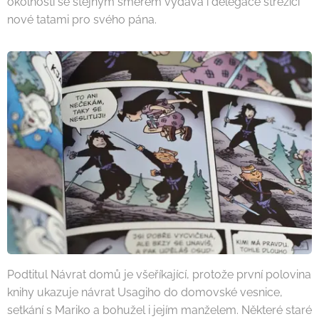
okolností se stejným směrem vydává i delegace střežící
nové tatami pro svého pána.
Podtitul Návrat domů je všeříkající, protože první polovina
knihy ukazuje návrat Usagiho do domovské vesnice,
setkání s Mariko a bohužel i jejím manželem. Některé staré