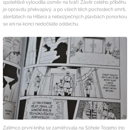
spolehlivě vyloudila úsměv na tváři. Závěr celého příběhu
je opravdu překvapivý, a po všech těch pochodech smrti,
atentátech na Hitlera a nebezpečných plavbách ponorkou
se ani na konci nedočkáte oddechu.
Zatímco první kniha se zaměřovala na Sóheie Tógeho (no