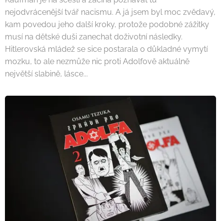
nejodvrácenější tvář nacismu. A já jsem byl moc zvědavý,
kam povedou jeho další kroky, protože podobné zážitky
musí na dětské duši zanechat doživotní následky.
Hitlerovská mládež se sice postarala o důkladné vymytí
mozku, to ale nezmůže nic proti Adolfově aktuálně
největší slabině, lásce...