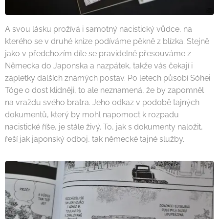
A svou lásku prožívá i samotný nacistický vůdce, na
kterého se v druhé knize podíváme pěkně z blízka. Stejně
jako v předchozím díle se pravidelně přesouváme z
Německa do Japonska a nazpátek, takže vás čekají i
zápletky dalších známých postav. Po letech působí Sóhei
Tóge o dost klidněji, to ale neznamená, že by zapomněl
na vraždu svého bratra. Jeho odkaz v podobě tajných
dokumentů, který by mohl napomoct k rozpadu
nacistické říše, je stále živý. To, jak s dokumenty naložit,
řeší jak japonský odboj, tak německé tajné služby.