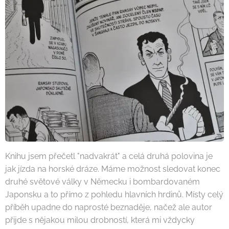
Knihu jsem přečetl "nadvakrát" a celá druhá polovina je
jak jízda na horské dráze. Máme možnost sledovat konec
druhé světové války v Německu i bombardovaném
Japonsku a to přímo z pohledu hlavních hrdinů. Místy celý
příběh upadne do naprosté beznaděje, načež ale autor
přijde s nějakou milou drobností, která mi vždycky