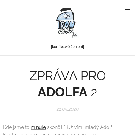
[komiksové
žehlení]
ZPRÁVA PRO
ADOLFA
2
21.09.2020
Kde jsme to
minule
skončili? Už vím, mladý Adolf
Kaufman je na scestí a začíná poznávat tu