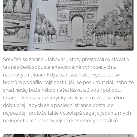
Smyčka se začíná utahovat, jistoty přestávají existovat a
tak nás čeká spousta emocionálně vyhrocených a
napínavých situací. Když už si začínáte myslet, že se
hrdinům podařilo najít cestu, jak se posunout dál, nebo že
snad nedej bože někdo našel lásku a životní pohodu,
Osamo Tezuka vás vždycky vrátí na zem. A já si celou
dobu přeji, abych se k poslední stránce dostal co
nejpozději, protože tahle velkolepá sága je jeden z mých
nejlepších a nejintenzivnějších komiksových zážitků.