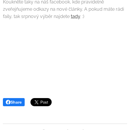
Koukněte taky na náš facebook, kde pravidelně
zveřejňujeme odkazy na nové články. A pokud máte rádi
faily, tak srpnový výběr najdete
tady
. :)
Share